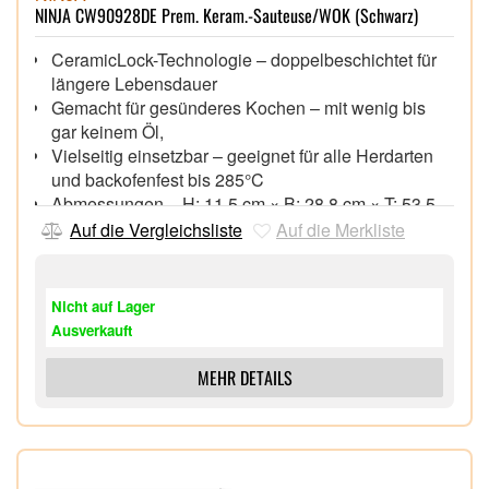
NINJA CW90928DE Prem. Keram.-Sauteuse/WOK (Schwarz)
CeramicLock-Technologie – doppelbeschichtet für
längere Lebensdauer
Gemacht für gesünderes Kochen – mit wenig bis
gar keinem Öl,
Vielseitig einsetzbar – geeignet für alle Herdarten
und backofenfest bis 285°C
Abmessungen – H: 11,5 cm × B: 28,8 cm × T: 53,5
cm,
Auf die Vergleichsliste
Auf die Merkliste
Gewicht: 1,1 kg,
Fassungsvermögen: 3,7 l,
28 cm Wok,
Nicht auf Lager
Ausverkauft
MEHR DETAILS