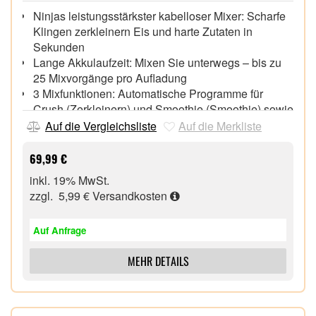
Ninjas leistungsstärkster kabelloser Mixer: Scharfe
Klingen zerkleinern Eis und harte Zutaten in
Sekunden
Lange Akkulaufzeit: Mixen Sie unterwegs – bis zu
25 Mixvorgänge pro Aufladung
3 Mixfunktionen: Automatische Programme für
Crush (Zerkleinern) und Smoothie (Smoothie) sowie
Manual-Blend-Modus (Manuelles Mixen)
Auf die Vergleichsliste
Auf die Merkliste
Beinhaltet: Ninja Blast Motorbasis, 570 ml* Twist &
Go-Becher mit integrierter CrushBlade,
69,99 €
auslaufsicherem Deckel, Ladekabel und Rezeptheft
inkl. 19% MwSt.
zzgl. 5,99 €
Versandkosten
Auf Anfrage
MEHR DETAILS