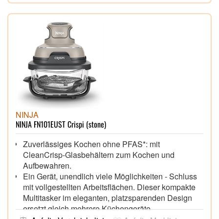
Einfach mitnehmen: Der CRISPi wiegt so wenig,
dass er bequem überallhin mitgenommen werden
kann, wo immer du ihn brauchst – perfekt für kleine
Küchen, fürs Büro oder Wochenendausflüge.
*Crisper-Gittereinsätze mit Keramik-
Antihaftbeschichtung
,
NINJA
NINJA FN101EUST Crispi (stone)
Zuverlässiges Kochen ohne PFAS*: mit
CleanCrisp-Glasbehältern zum Kochen und
Aufbewahren.
Ein Gerät, unendlich viele Möglichkeiten - Schluss
mit vollgestellten Arbeitsflächen. Dieser kompakte
Multitasker im eleganten, platzsparenden Design
ersetzt gleich mehrere Küchengeräte.