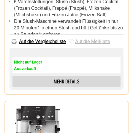
5 Voreinstellungen: Slush (Slush), Frozen Cocktail
(Frozen Cocktail), Frappé (Frappé), Milkshake
(Milchshake) und Frozen Juice (Frozen Saft)
Die Slush-Maschine verwandelt Flüssigkeit in nur
30 Minuten* in einen Slush und hält Getränke bis zu
12 Stunden** gefroren.
2,5 l*** Fassungsvermögen, für mindestens 7
Auf die Vergleichsliste
Auf die Merkliste
Portionen**** pro Durchgang
WhisperChill-Kompressor – leise Kühlung, die nicht
stört,
Nicht auf Lager
Ausverkauft
MEHR DETAILS