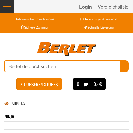
Login
Vergleichsliste
Telefonische Erreichbarkeit
Hervorragend bewertet
Sichere Zahlung
Schnelle Lieferung
0ₓ
0,- €
ZU UNSEREN STORES
NINJA
NINJA