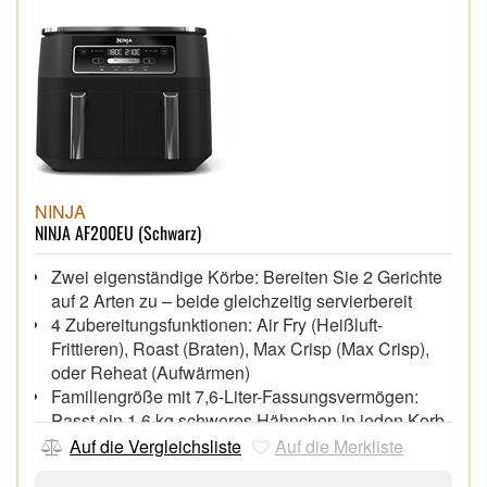
NINJA
NINJA AF200EU (Schwarz)
Zwei eigenständige Körbe: Bereiten Sie 2 Gerichte
auf 2 Arten zu – beide gleichzeitig servierbereit
4 Zubereitungsfunktionen: Air Fry (Heißluft-
Frittieren), Roast (Braten), Max Crisp (Max Crisp),
oder Reheat (Aufwärmen)
Familiengröße mit 7,6-Liter-Fassungsvermögen:
Passt ein 1,6 kg schweres Hähnchen in jeden Korb
Beinhaltet antihaftbeschichtete Crisper
Auf die Vergleichsliste
Auf die Merkliste
Gittereinsätze für rundum knusprige Ergebnisse