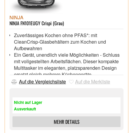
NINJA
NINJA FN101EUGY Crispi (Grau)
Zuverlässiges Kochen ohne PFAS*: mit
CleanCrisp-Glasbehältern zum Kochen und
Aufbewahren
Ein Gerät, unendlich viele Möglichkeiten - Schluss
mit vollgestellten Arbeitsflächen. Dieser kompakte
Multitasker im eleganten, platzsparenden Design
ersetzt gleich mehrere Küchengeräte.
Geschirrspülen ohne Schrubben: Die
Auf die Vergleichsliste
Auf die Merkliste
spülmaschinengeeigneten CleanCrisp-Glasbehälter
sind einfach zu reinigen, damit weniger Zeit beim
Schrubben verloren geht.
Nicht auf Lager
Befreie deine Arbeitsfläche: Dank der kompakten
Ausverkauft
Maße lässt sich der CRISPi bequem verstauen. So
sieht deine Küche stets aufgeräumt und
MEHR DETAILS
übersichtlich aus.