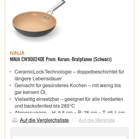
NINJA
NINJA CW90024DE Prem. Keram.-Bratpfanne (Schwarz)
CeramicLock-Technologie – doppelbeschichtet für
längere Lebensdauer
Gemacht für gesünderes Kochen – mit wenig bis
gar keinem Öl,
Vielseitig einsetzbar – geeignet für alle Herdarten
und backofenfest bis 285°C
Abmessungen – H: 8,5 cm × B: 25 cm × T: 45,1 cm,
Gewicht: 0,88 kg,
Auf die Vergleichsliste
Auf die Merkliste
Fassungsvermögen: 1,8 l,
24 cm Sauteuse,