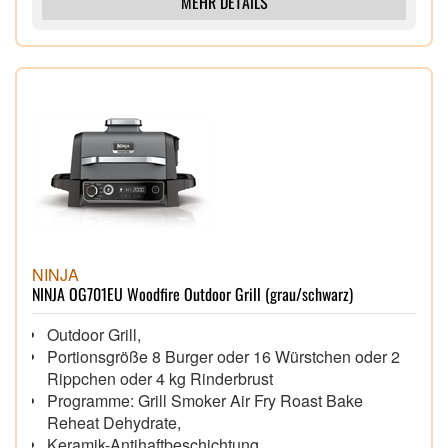
MEHR DETAILS
Der Kaffee bleibt länger heiß: Brüht zwischen 90–
96 °C, mit eingebautem Tassenwärmer, der Ihren
Kaffee heiß hält
Lieferumfang: Siebträger und 2 Baskets (Double
und Luxe), Milchkännchen mit integriertem
Schneebesen, integriertes Mahlwerk,
Reinigungsbürste, Reinigungsset, Starterpaket und
Rezeptheft
NINJA
NINJA OG701EU Woodfire Outdoor Grill (grau/schwarz)
Outdoor Grill,
Portionsgröße 8 Burger oder 16 Würstchen oder 2
Rippchen oder 4 kg Rinderbrust
Programme: Grill Smoker Air Fry Roast Bake
Reheat Dehydrate,
Keramik-Antihaftbeschichtung,