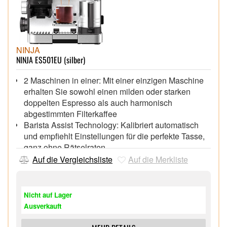
NINJA
NINJA ES501EU (silber)
2 Maschinen in einer: Mit einer einzigen Maschine
erhalten Sie sowohl einen milden oder starken
doppelten Espresso als auch harmonisch
abgestimmten Filterkaffee
Barista Assist Technology: Kalibriert automatisch
und empfiehlt Einstellungen für die perfekte Tasse,
ganz ohne Rätselraten
Automatisches Aufschäumen: Schäumt Milch
Auf die Vergleichsliste
Auf die Merkliste
automatisch zu seidig-glattem Mikroschaum auf,
egal ob mit Kuhmilch oder einer Milchalternative
Integriertes Mahlwerk und Waage: Das präzise
Nicht auf Lager
Kegelmahlwerk liefert die richtige Menge an frisch
Ausverkauft
gemahlenem Kaffee direkt in den Siebträger –
inklusive 25 Mahlgradeinstellungen