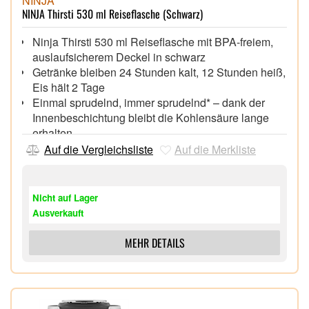
NINJA
NINJA Thirsti 530 ml Reiseflasche (Schwarz)
Ninja Thirsti 530 ml Reiseflasche mit BPA-freiem,
auslaufsicherem Deckel in schwarz
Getränke bleiben 24 Stunden kalt, 12 Stunden heiß,
Eis hält 2 Tage
Einmal sprudelnd, immer sprudelnd* – dank der
Innenbeschichtung bleibt die Kohlensäure lange
erhalten
Geeignet für jedes Getränk – perfekt für stilles und
Auf die Vergleichsliste
Auf die Merkliste
sprudelndes Wasser, Kaffee und mehr
Triple-Thermo-Isolierung – 3 Lagen vakuum-
isolierter Edelstahl halten die Getränketemperatur
Nicht auf Lager
länger konstant
Ausverkauft
Spülmaschinengeeignet,
MEHR DETAILS