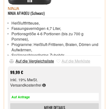
Brathähnchen oder eine 1,3 kg schwere
NINJA
Lammschulter
NINJA AF140EU (Schwarz)
BACKEN: Von knusprigem Gebäck bis hin zu
saftigen, luftigen Kuchen - die Backen-Funktion ist
Heißluftfritteuse,
perfekt, um köstliche Desserts zu zaubern
Fassungsvermögen 4,7 Liter,
AUFWÄRMEN: Bringen Sie Reste wieder auf den
Portionsgröße 4-6 Portionen (bis zu 700 g
Punkt, ohne dass sie matschig werden
Pommes),
DÖRREN: Entzieht den Zutaten langsam die
Programme: Heißluft-Frittieren, Braten, Dörren und
Feuchtigkeit und sorgt so für gesunde,
Aufwärmen,
selbstgemachte Snacks, Garnierungen und Aromen
Spülmaschinenfestes Zubehör,
Nano-Keramik Antihaftbeschichtung,
Auf die Vergleichsliste
Auf die Merkliste
99,99 €
inkl. 19% MwSt.
Versandkostenfrei
Auf Anfrage
MEHR DETAILS