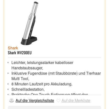
Shark
Shark WV200EU
Leichter, leistungsstarker kabelloser
Handstaubsauger,
Inklusive Fugendüse (mit Staubbürste) und Tierhaar
Multi Tool,
8 Minuten Laufzeit pro Akkuladung,
Schnellladestation,
Praktische One-Touch-Entleerung öffnet den
Staubbehälter mit einem einzigen Knopfdruck
Auf die Vergleichsliste
Auf die Merkliste