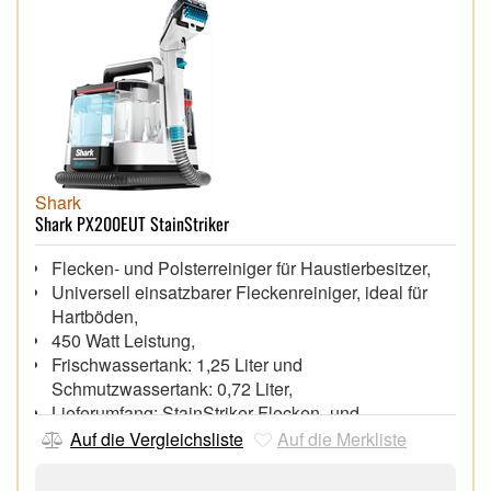
Coanda-Technologie wickelt und lockt das Haar - für
mühelose Locken in Sekundenschnelle
Kompakt und leicht - Immer einsatzbereit, wo immer
Sie sind. Mehr Geschmeidigkeit und Glanz.
Weniger Kräuseln und fliegendes Haar*
Shark
Shark PX200EUT StainStriker
Flecken- und Polsterreiniger für Haustierbesitzer,
Universell einsatzbarer Fleckenreiniger, ideal für
Hartböden,
450 Watt Leistung,
Frischwassertank: 1,25 Liter und
Schmutzwassertank: 0,72 Liter,
Lieferumfang: StainStriker Flecken- und
Polsterreiniger; Handgerät für hartnäckige Flecken;
Auf die Vergleichsliste
Auf die Merkliste
Handgerät für breite Flecken; Haustier-
Fleckentferner; Fugenwerkzeug; Schlauch-