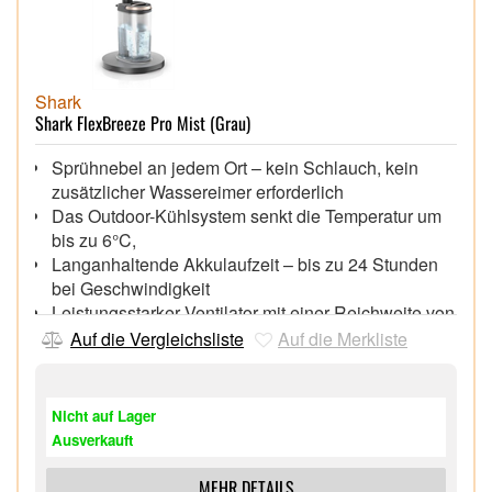
Shark
Shark FlexBreeze Pro Mist (Grau)
Sprühnebel an jedem Ort – kein Schlauch, kein
zusätzlicher Wassereimer erforderlich
Das Outdoor-Kühlsystem senkt die Temperatur um
bis zu 6°C,
Langanhaltende Akkulaufzeit – bis zu 24 Stunden
bei Geschwindigkeit
Leistungsstarker Ventilator mit einer Reichweite von
bis zu 20 Metern
Auf die Vergleichsliste
Auf die Merkliste
Vielseitigkeit im 4-in-1-Design – nutzen Sie den
Ventilator als Stand- oder Tischgerät, im Modus Mist
(Sprühnebel) oder Dry (Trocken)
Nicht auf Lager
Ausverkauft
MEHR DETAILS