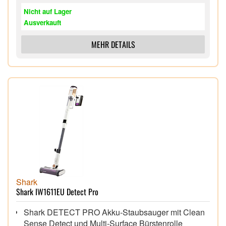
Reinigungswerkzeug; 0,177 L DeepClean Pro
Nicht auf Lager
Lösung; 0,335 L Oxy Clean Lösung
Ausverkauft
MEHR DETAILS
Shark
Shark IW1611EU Detect Pro
Shark DETECT PRO Akku-Staubsauger mit Clean
Sense Detect und Multi-Surface Bürstenrolle