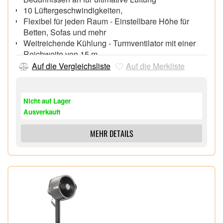
10 Lüftergeschwindigkeiten,
Flexibel für jeden Raum - Einstellbare Höhe für
Betten, Sofas und mehr
Weitreichende Kühlung - Turmventilator mit einer
Reichweite von 15 m
Sauberkeit inklusive - Der Schmutzschutz fängt
Auf die Vergleichsliste
Auf die Merkliste
Staub auf,
Volle Kontrolle ganz bequem - 180° Oszillation
Premium-Fernbedienung und Timer
Nicht auf Lager
Ausverkauft
MEHR DETAILS