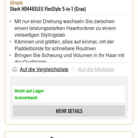
Shark
Shark HD446SLEU FlexStyle 5-in-1 (Grau)
Mit nur einer Drehung wechseln Sie zwischen
einem leistungsstarken Haartrockner zu einem
vielseitigen Stylingstab
Kämmen und glätten, alles auf einmal, mit der
Paddelbürste für schnellere Routinen
Bringen Sie Schwung und Volumen in Ihr Haar mit
der Ovalbürste,
Perfektionieren Sie das Trocknen mühelos mit dem
Auf die Vergleichsliste
Auf die Merkliste
Konzentrator,
Der Diffusor bietet Ihnen ausziehbare Noppen für
schnelles, gleichmäßiges Trocknen vom
Nicht auf Lager
Haaransatz bis in die Spitzen
Ausverkauft
Stylen Sie während des Trocknens, ohne
Hitzeschäden,
MEHR DETAILS
Locken, Volumen, glätten und definieren mit 5
Styling-Aufsätzen. Perfekt für alle Haartypen, für
#allhairkind.
2 Lockenaufsätze (für beide Richtungen): Die