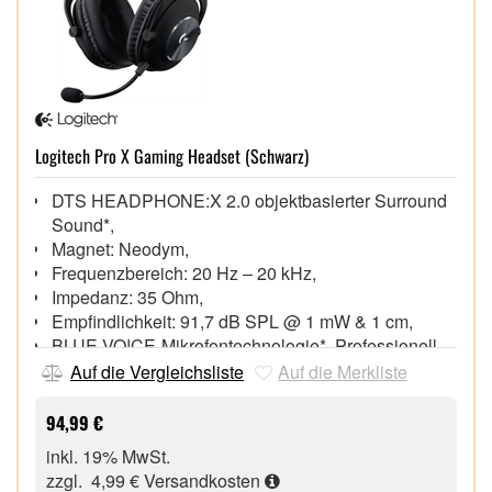
Logitech Pro X Gaming Headset (Schwarz)
DTS HEADPHONE:X 2.0 objektbasierter Surround
Sound*,
Magnet: Neodym,
Frequenzbereich: 20 Hz – 20 kHz,
Impedanz: 35 Ohm,
Empfindlichkeit: 91,7 dB SPL @ 1 mW & 1 cm,
BLUE VO!CE-Mikrofontechnologie*, Professionell
getunte EQ-Profile*
Auf die Vergleichsliste
Auf die Merkliste
Mikrofonfrequenzbereich: 100 Hz – 10 kHz,
Abnehmbares Mikrofon,
94,99 €
Inklusive externe USB-Soundkarte,
inkl. 19% MwSt.
zzgl. 4,99 €
Versandkosten