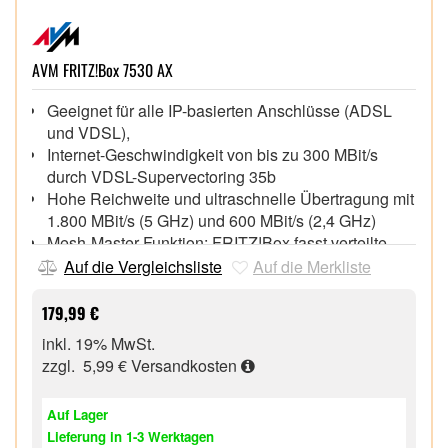
AVM FRITZ!Box 7530 AX
Geeignet für alle IP-basierten Anschlüsse (ADSL
und VDSL),
Internet-Geschwindigkeit von bis zu 300 MBit/s
durch VDSL-Supervectoring 35b
Hohe Reichweite und ultraschnelle Übertragung mit
1.800 MBit/s (5 GHz) und 600 MBit/s (2,4 GHz)
Mesh-Master-Funktion: FRITZ!Box fasst verteilte
WLAN-Zugangspunkte (z. B. FRITZ!Repeater) zu
Auf die Vergleichsliste
Auf die Merkliste
einem dynamischen intelligenten WLAN-Netz
zusammen
179,99 €
Wi-Fi 6 (WLAN ax) für ein anspruchsvolles
inkl. 19% MwSt.
Heimnetz mit einer Vielzahl an WLAN-Endgeräten
zzgl. 5,99 €
Versandkosten
USB-Anschluss für Speichermedien (NAS),
Netzwerkdrucker und Mobilfunksticks
Auf Lager
Bereitstellung von Musik, Filmen und Bildern über
Lieferung in 1-3 Werktagen
integrierten Mediaserver, z.B. am Smart TV