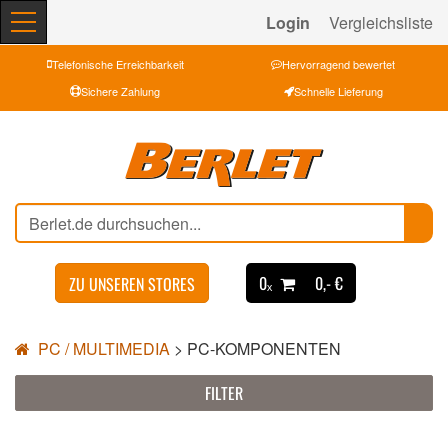
Login
Vergleichsliste
Telefonische Erreichbarkeit
Hervorragend bewertet
Sichere Zahlung
Schnelle Lieferung
0ₓ
0,- €
ZU UNSEREN STORES
PC / MULTIMEDIA
>
PC-KOMPONENTEN
FILTER