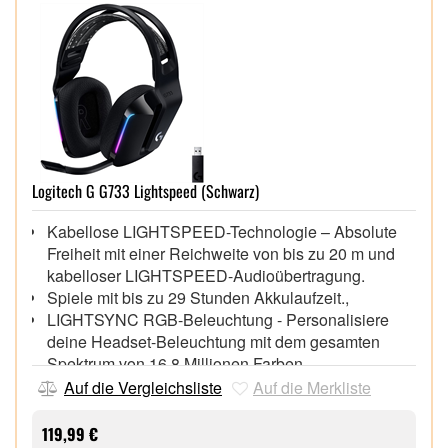
Logitech G G733 Lightspeed (Schwarz)
Kabellose LIGHTSPEED-Technologie – Absolute
Freiheit mit einer Reichweite von bis zu 20 m und
kabelloser LIGHTSPEED-Audioübertragung.
Spiele mit bis zu 29 Stunden Akkulaufzeit.,
LIGHTSYNC RGB-Beleuchtung - Personalisiere
deine Headset-Beleuchtung mit dem gesamten
Spektrum von 16,8 Millionen Farben.
Spiele mit farbiger, frontal ausgerichteter Zwei-
Auf die Vergleichsliste
Auf die Merkliste
Zonen-RGB-Beleuchtung und wähle aus
voreingestellten Animationen oder erstelle deine
119,99 €