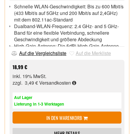
Schnelle WLAN-Geschwindigkeit: Bis zu 600 Mbit/s
(433 Mbit/s auf 5GHz und 200 Mbit/s auf 2,4GHz)
mit dem 802.11ac-Standard
Dualband-WLAN-Frequenz: 2.4 GHz- and 5 GHz-
Band für eine flexible Verbindung, schnellere
Geschwindigkeit und größere Abdeckung
High-Gain-Antenne: Die 5dBi High-Gain-Antenne
für besseren WLAN-Empfang und stärkeres
Auf die Vergleichsliste
Auf die Merkliste
Transfersignal
Unterstützte Betriebssysteme: Kompatibel mit
18,99 €
Windows 10/8.1/8/7/XP und Mac OS X
inkl. 19% MwSt.
Antenne abnehm- und verstellbar,
zzgl. 3,49 €
Versandkosten
Auf Lager
Lieferung in 1-3 Werktagen
IN DEN WARENKORB
MEHR DETAILS