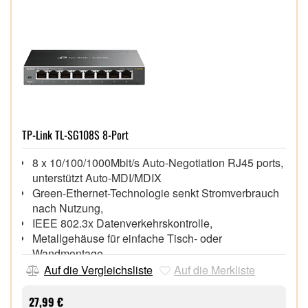
TP-Link TL-SG108S 8-Port
8 x 10/100/1000Mbit/s Auto-Negotiation RJ45 ports,
unterstützt Auto-MDI/MDIX
Green-Ethernet-Technologie senkt Stromverbrauch
nach Nutzung,
IEEE 802.3x Datenverkehrskontrolle,
Metallgehäuse für einfache Tisch- oder
Wandmontage,
Unterstützt 802.1p/DSCP QoS und IGMP
Auf die Vergleichsliste
Auf die Merkliste
Snooping,
Plug-and-play, einfache Inbetriebnahme ohne
27,99 €