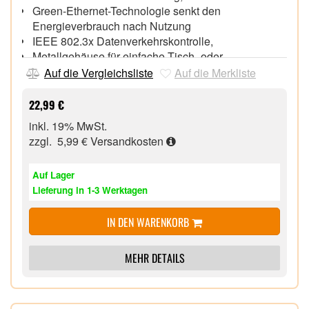
Green-Ethernet-Technologie senkt den
Energieverbrauch nach Nutzung
IEEE 802.3x Datenverkehrskontrolle,
Metallgehäuse für einfache Tisch- oder
Wandmontage,
Auf die Vergleichsliste
Auf die Merkliste
Unterstützt 802.1p/DSCP QoS und IGMP Snooping
Funktion,
22,99 €
Plug & Play, keine Konfiguration nötig,
inkl. 19% MwSt.
zzgl. 5,99 €
Versandkosten
Auf Lager
Lieferung in 1-3 Werktagen
IN DEN WARENKORB
MEHR DETAILS