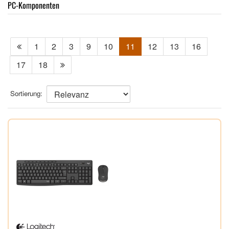
PC-Komponenten
1
2
3
9
10
11
12
13
16
17
18
Sortierung: