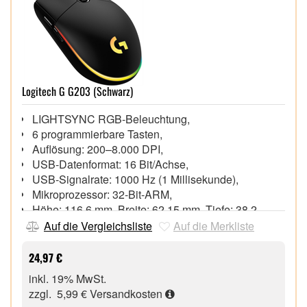
Logitech G G203 (Schwarz)
LIGHTSYNC RGB-Beleuchtung,
6 programmierbare Tasten,
Auflösung: 200–8.000 DPI,
USB-Datenformat: 16 Bit/Achse,
USB-Signalrate: 1000 Hz (1 Millisekunde),
Mikroprozessor: 32-Bit-ARM,
Höhe: 116,6 mm, Breite: 62,15 mm, Tiefe: 38,2
mm,
Auf die Vergleichsliste
Auf die Merkliste
Gewicht: 85 g (nur Maus),
Kabellänge: 2,1 m,
24,97 €
inkl. 19% MwSt.
zzgl. 5,99 €
Versandkosten