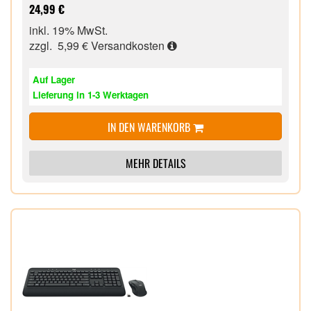
Einseitige Kabelführung für bequemes Tragegefühl
24,99 €
ohne Kabelsalat,
inkl. 19% MwSt.
Verstellbare Kopfbügel,
zzgl. 5,99 €
Versandkosten
Ultraleichtes Gewicht bietet hohen Tragekomfort,
Auf Lager
Lieferung in 1-3 Werktagen
IN DEN WARENKORB
MEHR DETAILS