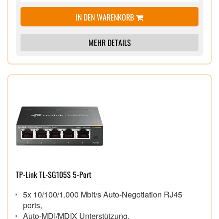
DECT-Basis für bis zu 6 Schnurlos-Telefone (z. B.
IN DEN WARENKORB
alle FRITZ!Fon Modelle) sowie für schaltbare
Steckdosen und Heizkörperregler FRITZ!DECT
1x VDSL/ADSL, 4x Gigabit Ethernet (WAN über
MEHR DETAILS
LAN 1), 1x Telefonanschluss (analog), 1x USB
TP-Link TL-SG105S 5-Port
5x 10/100/1.000 Mbit/s Auto-Negotiation RJ45
ports,
Auto-MDI/MDIX Unterstützung,