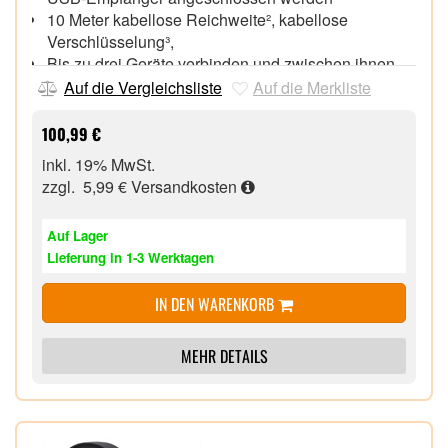
10 Meter kabellose Reichweite², kabellose
Verschlüsselung³,
Bis zu drei Geräte verbinden und zwischen ihnen
durch einen einfachen Tastendruck – oder mit einer
Auf die Vergleichsliste
Auf die Merkliste
Flow-fähigen Maus wechseln
Inklusive gepolsterte Handballenauflage,
100,99 €
Bis zu zwei Jahre Batterielaufzeit mit den
inkl. 19% MwSt.
inbegriffenen AAA-Batterien*, wenn sie aufgeladen
zzgl. 5,99 €
Versandkosten
werden müssen, leuchtet die Batteriestandsanzeige
rot
Auf Lager
Belegung von F-Tasten für bestimmte Funktionen,
Lieferung in 1-3 Werktagen
benutzerdefinierte Tastenkombinationen einrichten
und prüfen der Batterielebensdauer (über Logitech
IN DEN WARENKORB
Options Software)
MEHR DETAILS