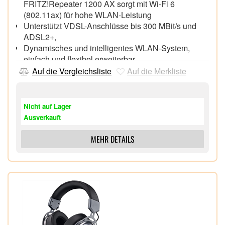
FRITZ!Repeater 1200 AX sorgt mit Wi-Fi 6
(802.11ax) für hohe WLAN-Leistung
Unterstützt VDSL-Anschlüsse bis 300 MBit/s und
ADSL2+,
Dynamisches und intelligentes WLAN-System,
einfach und flexibel erweiterbar
Komfortable Bedienung und smarte Apps,
Auf die Vergleichsliste
Auf die Merkliste
Smart-Home-Funktionen für Strom, Wärme und
Licht,
Telefonanlage für IP-basierte Anschlüsse mit
Nicht auf Lager
integrierter DECT-Basis für bis zu 6
Ausverkauft
Schnurlostelefone
Verteilung von Musik, Bildern und Filmen, über den
MEHR DETAILS
integrierten Mediaserver, im Heimnetz (DLNA/UPnP
AV)
Unterstützt auch Online-Speicher, Internetradio und
Podcasts,
4x Gigabit Ethernet, 1x Telefonanschluss (analog),
1x USB 2.0 für Drucker und Speicher im Netz