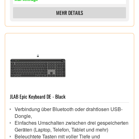
Hergestellt mit Aluminium mit niedrigem
Kohlenstoffgehalt4 und Kunststoffkomponenten, die
MEHR DETAILS
zu mindestens 26 % aus recyceltem Kunststoff
bestehen5
10 Tage Nutzungsdauer mit einem einzigen
Ladevorgang6,
JLAB Epic Keyboard DE - Black
Verbindung über Bluetooth oder drahtlosen USB-
Dongle,
Einfaches Umschalten zwischen drei gespeicherten
Geräten (Laptop, Telefon, Tablet und mehr)
Beleuchtete Tasten mit voller Tiefe und