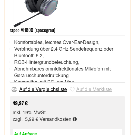
rapoo VH800 (spacegrau)
Komfortables, leichtes Over-Ear-Design,
Verbindung über 2,4 GHz Sendefrequenz oder
Bluetooth 5.2,
RGB-Hintergrundbeleuchtung,
Abnehmbares omnidirektionales Mikrofon mit
Gera¨uschunterdru¨ckung
Kompatibel mit PC und Mac,
Wandler-Durchmesser: 40 mm,
Auf die Vergleichsliste
Auf die Merkliste
Akkulaufzeit bis zu 46 Stunden,
49,97 €
inkl. 19% MwSt.
zzgl. 5,99 €
Versandkosten
Auf Anfrage