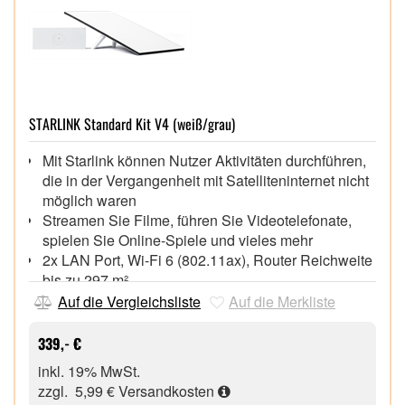
STARLINK Standard Kit V4 (weiß/grau)
Mit Starlink können Nutzer Aktivitäten durchführen,
die in der Vergangenheit mit Satelliteninternet nicht
möglich waren
Streamen Sie Filme, führen Sie Videotelefonate,
spielen Sie Online-Spiele und vieles mehr
2x LAN Port, Wi-Fi 6 (802.11ax), Router Reichweite
bis zu 297 m²,
Das Standard-Kit eignet sich am besten in
Auf die Vergleichsliste
Auf die Merkliste
Kombination mit den Servicetarifen "Privathaushalt"
und "Reise"
339,- €
Privathaushalt: zur Verwendung an einem festen
inkl. 19% MwSt.
Standort, möglicherweise nicht in allen Gegenden
zzgl. 5,99 €
Versandkosten
verfügbar. Reise: zur Verwendung an jedem