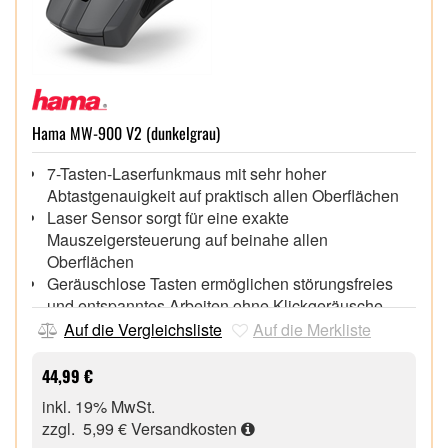
laserbeschriftete Tasten sorgen für eine hohe
Abriebbeständigkeit
Intelligentes Energiemanagement aktiviert Standby-
Modus bei Nichtgebrauch
Separater Ein-/Ausschalter ermöglicht eine
energiesparende Benutzung der Geräte,
Hama MW-900 V2 (dunkelgrau)
Handballenauflage an der Tastatur sorgt für
entspanntes Tippen
7-Tasten-Laserfunkmaus mit sehr hoher
Umschaltbare Empfindlichkeit zwischen 800, 1200
Abtastgenauigkeit auf praktisch allen Oberflächen
und 1600 DPI,
Laser Sensor sorgt für eine exakte
Mauszeigersteuerung auf beinahe allen
Oberflächen
Geräuschlose Tasten ermöglichen störungsfreies
und entspanntes Arbeiten ohne Klickgeräusche,
praktisches 4-Wege-Scrollrad zum vertikalen und
Auf die Vergleichsliste
Auf die Merkliste
horizontalen Scrollen
Bei zu geringer Batteriespannung beginnt die
44,99 €
Kontrollleuchte zu blinken, Zeit die Batterien
inkl. 19% MwSt.
auszutauschen
zzgl. 5,99 €
Versandkosten
Separater Ein-/Ausschalter ermöglicht eine