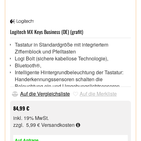
Logitech MX Keys Business (DE) (grafit)
Tastatur in Standardgröße mit integriertem
Ziffernblock und Pfeiltasten
Logi Bolt (sichere kabellose Technologie),
Bluetooth®,
Intelligente Hintergrundbeleuchtung der Tastatur:
Handerkennungssensoren schalten die
Beleuchtung ein und Umgebungslichtsensoren
passen ihre Helligkeit an
Auf die Vergleichsliste
Auf die Merkliste
Mikrofon-Stummschaltung¹, Sprache-zu-Text² und
andere anpassbare F-Tasten³
84,99 €
Umschalten zwischen bis zu 3 gepairten Computern
inkl. 19% MwSt.
mithilfe der Easy-Switch Taste(n)
zzgl. 5,99 €
Versandkosten
Bis zu 6 Logi Bolt Produkte können mit 1 Logi Bolt
Empfänger gepairt werden³
Auf Anfrage