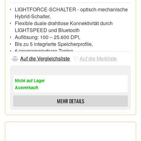
LIGHTFORCE-SCHALTER - optisch-mechanische
Hybrid-Schalter,
Flexible duale drahtlose Konnektivität durch
LIGHTSPEED und Bluetooth
Auflösung: 100 – 25.600 DPI,
Bis zu 5 integrierte Speicherprofile,
6 programmierbare Tasten,
Anpassen und Optimieren mit G Hub,
Auf die Vergleichsliste
Auf die Merkliste
Batterielaufzeit bei konstanter Bewegung: mehr als
300 Stunden mit LIGHTSPEED Wireless und mehr
als 600 Stunden mit Bluetooth
Nicht auf Lager
Ausverkauft
MEHR DETAILS