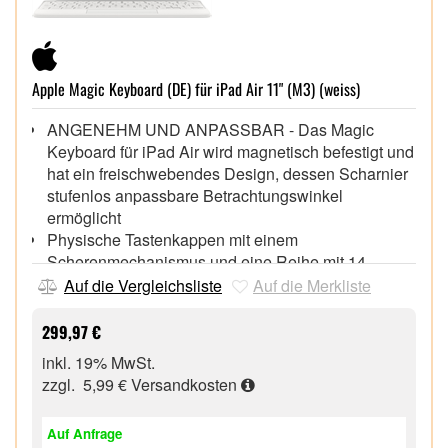
Apple Magic Keyboard (DE) für iPad Air 11" (M3) (weiss)
ANGENEHM UND ANPASSBAR - Das Magic
Keyboard für iPad Air wird magnetisch befestigt und
hat ein freischwebendes Design, dessen Scharnier
stufenlos anpassbare Betrachtungswinkel
ermöglicht
Physische Tastenkappen mit einem
Scherenmechanismus und eine Reihe mit 14
Funktionstasten für maximalen Komfort und
Auf die Vergleichsliste
Auf die Merkliste
Vielseitigkeit
SCHÜTZENDES KEYBOARD UND CASE - Lässt
299,97 €
sich zusammenfalten, um Vorder- und Rückseite zu
inkl. 19% MwSt.
schützen, wenn du unterwegs bist. Und hat einen
zzgl. 5,99 €
Versandkosten
USB-C Anschluss zum Pass-Through Laden.
Kompatibilität mit Apple iPad Air 11" (M3), iPad Air
Auf Anfrage
11" (M2), iPad Air (4. und 5. Generation)