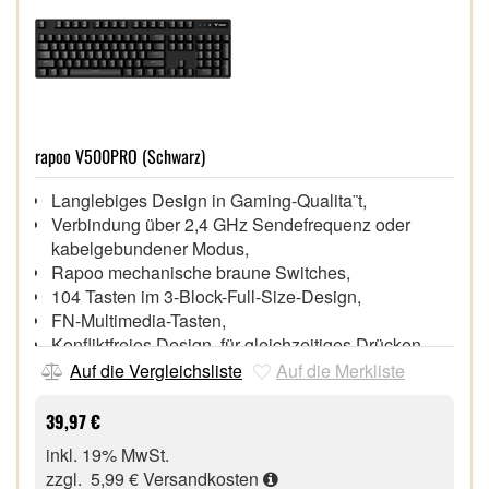
rapoo V500PRO (Schwarz)
Langlebiges Design in Gaming-Qualita¨t,
Verbindung über 2,4 GHz Sendefrequenz oder
kabelgebundener Modus,
Rapoo mechanische braune Switches,
104 Tasten im 3-Block-Full-Size-Design,
FN-Multimedia-Tasten,
Konfliktfreies Design, für gleichzeitiges Drücken
einer beliebigen Anzahl von Tasten
Auf die Vergleichsliste
Auf die Merkliste
Lebensdauer von bis zu 60 Millionen Anschla¨gen,
Anschluss über USB 3.0 Type-C Schnittstelle,
39,97 €
Akkulaufzeit bis zu 120 Stunden,
inkl. 19% MwSt.
zzgl. 5,99 €
Versandkosten