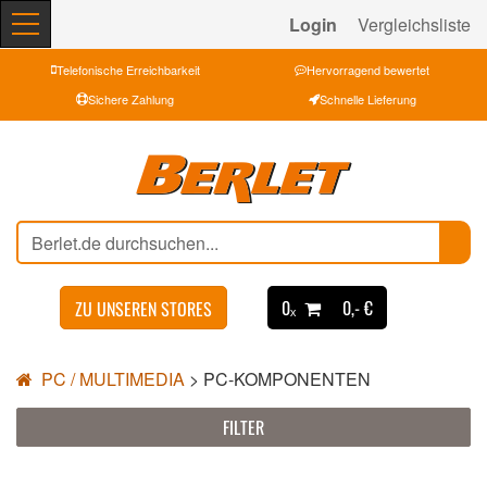
Login
Vergleichsliste
Telefonische Erreichbarkeit
Hervorragend bewertet
Sichere Zahlung
Schnelle Lieferung
0ₓ
0,- €
ZU UNSEREN STORES
PC / MULTIMEDIA
>
PC-KOMPONENTEN
FILTER