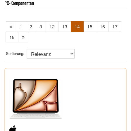
PC-Komponenten
1
2
3
12
13
14
15
16
17
18
Sortierung: