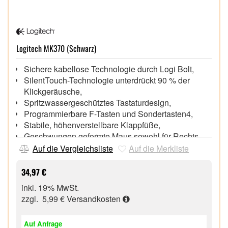
Logitech MK370 (Schwarz)
Sichere kabellose Technologie durch Logi Bolt,
SilentTouch-Technologie unterdrückt 90 % der
Klickgeräusche,
Spritzwassergeschütztes Tastaturdesign,
Programmierbare F-Tasten und Sondertasten4,
Stabile, höhenverstellbare Klappfüße,
Geschwungen geformte Maus sowohl für Rechts-
als auch Linkshänder
Auf die Vergleichsliste
Auf die Merkliste
Universelle Kompatibilität – kompatibel mit allen
gängigen Betriebssystemen und
34,97 €
Geschäftsanwendungen
inkl. 19% MwSt.
Lange Akkulaufzeit – 36 Monate für die Tastatur und
zzgl. 5,99 €
Versandkosten
18 Monate für die Maus
Auf Anfrage