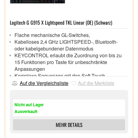
Logitech G G915 X Lightspeed TKL Linear (DE) (Schwarz)
Flache mechanische GL-Switches,
Kabelloses 2,4 GHz LIGHTSPEED-, Bluetooth-
oder kabelgebundener Datenmodus
KEYCONTROL erlaubt die Zuordnung von bis zu
15 Funktionen pro Taste für unbeschränkte
Anpassungen
Komplexe Sequenzen mit den Soft-Touch-
Multimedia-Tasten und einer gusseisernen
Auf die Vergleichsliste
Auf die Merkliste
Reglerleiste
Betätigungsweg: 1,3 mm,
Schaltkraft: 43 g,
Nicht auf Lager
LIGHTSYNC RGB mit ca. 16,8 Mio. Farben,
Ausverkauft
Double-Shot-PBT-Tastenkappen und gebürstete
Oberschale mit Aluminiumlegierung
MEHR DETAILS
Akkulaufzeit bis zu 1.000 Stunden,