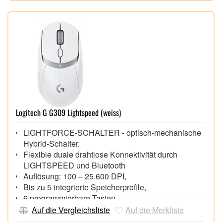
Logitech G G309 Lightspeed (weiss)
LIGHTFORCE-SCHALTER - optisch-mechanische
Hybrid-Schalter,
Flexible duale drahtlose Konnektivität durch
LIGHTSPEED und Bluetooth
Auflösung: 100 – 25.600 DPI,
Bis zu 5 integrierte Speicherprofile,
6 programmierbare Tasten,
Anpassen und Optimieren mit G Hub,
Auf die Vergleichsliste
Auf die Merkliste
Batterielaufzeit bei konstanter Bewegung: mehr als