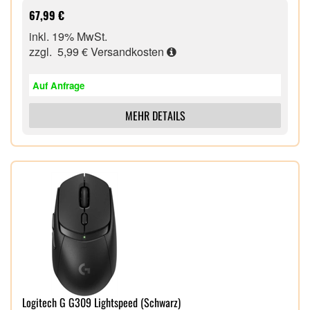
300 Stunden mit LIGHTSPEED Wireless und mehr
67,99 €
als 600 Stunden mit Bluetooth
inkl. 19% MwSt.
zzgl. 5,99 €
Versandkosten
Auf Anfrage
MEHR DETAILS
Logitech G G309 Lightspeed (Schwarz)