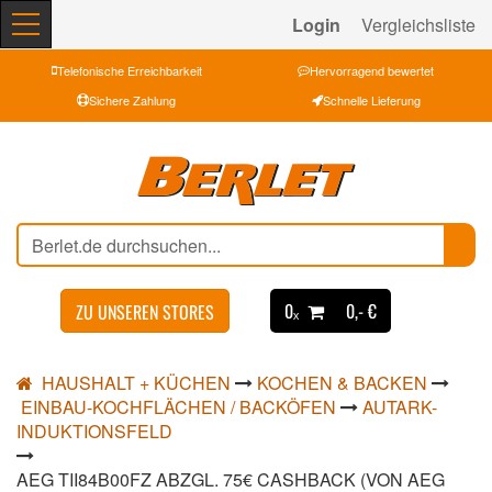
Login
Vergleichsliste
Telefonische Erreichbarkeit
Hervorragend bewertet
Sichere Zahlung
Schnelle Lieferung
0ₓ
0,- €
ZU UNSEREN STORES
HAUSHALT + KÜCHEN
KOCHEN & BACKEN
EINBAU-KOCHFLÄCHEN / BACKÖFEN
AUTARK-
INDUKTIONSFELD
AEG TII84B00FZ ABZGL. 75€ CASHBACK (VON AEG