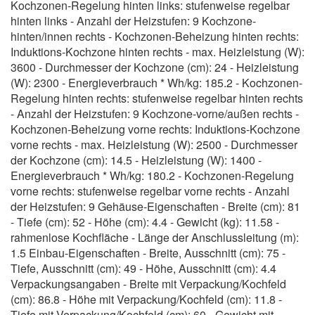
Kochzonen-Regelung hinten links: stufenweise regelbar
hinten links - Anzahl der Heizstufen: 9 Kochzone-
hinten/innen rechts - Kochzonen-Beheizung hinten rechts:
Induktions-Kochzone hinten rechts - max. Heizleistung (W):
3600 - Durchmesser der Kochzone (cm): 24 - Heizleistung
(W): 2300 - Energieverbrauch * Wh/kg: 185.2 - Kochzonen-
Regelung hinten rechts: stufenweise regelbar hinten rechts
- Anzahl der Heizstufen: 9 Kochzone-vorne/außen rechts -
Kochzonen-Beheizung vorne rechts: Induktions-Kochzone
vorne rechts - max. Heizleistung (W): 2500 - Durchmesser
der Kochzone (cm): 14.5 - Heizleistung (W): 1400 -
Energieverbrauch * Wh/kg: 180.2 - Kochzonen-Regelung
vorne rechts: stufenweise regelbar vorne rechts - Anzahl
der Heizstufen: 9 Gehäuse-Eigenschaften - Breite (cm): 81
- Tiefe (cm): 52 - Höhe (cm): 4.4 - Gewicht (kg): 11.58 -
rahmenlose Kochfläche - Länge der Anschlussleitung (m):
1.5 Einbau-Eigenschaften - Breite, Ausschnitt (cm): 75 -
Tiefe, Ausschnitt (cm): 49 - Höhe, Ausschnitt (cm): 4.4
Verpackungsangaben - Breite mit Verpackung/Kochfeld
(cm): 86.8 - Höhe mit Verpackung/Kochfeld (cm): 11.8 -
Tiefe mit Verpackung/Kochfeld (cm): 60 - Gewicht mit