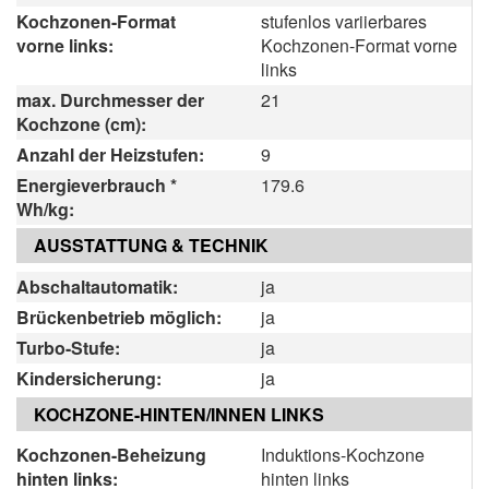
Kochzonen-Format
stufenlos variierbares
vorne links:
Kochzonen-Format vorne
links
max. Durchmesser der
21
Kochzone (cm):
Anzahl der Heizstufen:
9
Energieverbrauch *
179.6
Wh/kg:
AUSSTATTUNG & TECHNIK
Abschaltautomatik:
ja
Brückenbetrieb möglich:
ja
Turbo-Stufe:
ja
Kindersicherung:
ja
KOCHZONE-HINTEN/INNEN LINKS
Kochzonen-Beheizung
Induktions-Kochzone
hinten links:
hinten links