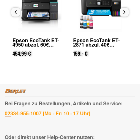
Epson EcoTank ET-
Epson EcoTank ET-
Ep
4950 abzgl. 60€
2871 abzgl. 40€
Ho
on
Cashback (von Epson
Cashback (von Epson
25
nach Registrierung)
454,99 €
nach Registrierung)
159,- €
Ep
88
Re
Bei Fragen zu Bestellungen, Artikeln und Service:
02334-955-1007 [Mo - Fr: 10 - 17 Uhr]
Oder direkt unser Help-Center nutzen: