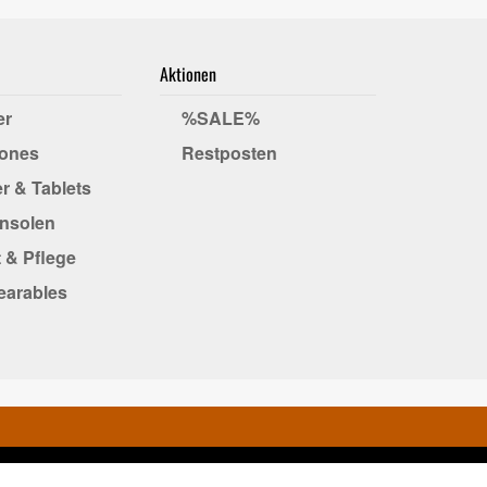
Aktionen
er
%SALE%
ones
Restposten
r & Tablets
onsolen
 & Pflege
earables