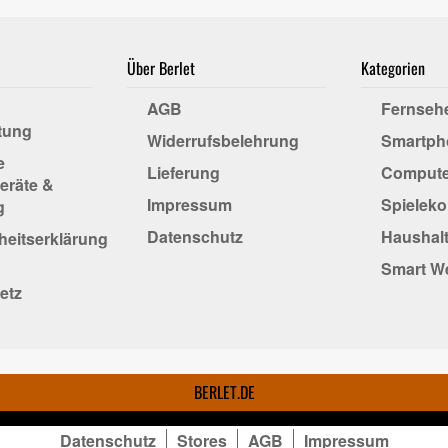
Über Berlet
Kategorien
AGB
Fernseh
tung
Widerrufsbelehrung
Smartph
e
Lieferung
Compute
eräte &
Impressum
Spielek
g
Datenschutz
Haushalt
iheitserklärung
Smart W
etz
BERLET.DE
Datenschutz
Stores
AGB
Impressum