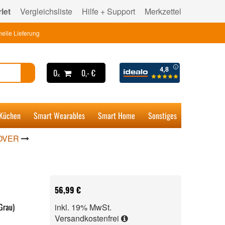
let
Vergleichsliste
Hilfe + Support
Merkzettel
elle Lieferung
0ₓ
0,- €
 Küchen
Smart Wearables
Smart Home
Sonstiges
OVER
56,99 €
Grau)
inkl. 19% MwSt.
Versandkostenfrei