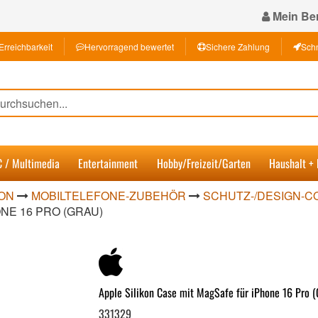
Mein Ber
Erreichbarkeit
Hervorragend bewertet
Sichere Zahlung
Schn
C / Multimedia
Entertainment
Hobby/Freizeit/Garten
Haushalt +
ON
MOBILTELEFONE-ZUBEHÖR
SCHUTZ-/DESIGN-C
NE 16 PRO (GRAU)
Apple Silikon Case mit MagSafe für iPhone 16 Pro (
331329