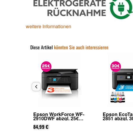
weitere Informationen
Diese Artikel
könnten Sie auch interessieren
 ET-
Epson WorkForce WF-
Epson EcoTa
2910DWF abzgl. 25€
2851 abzgl. 3
 Epson
Cashback (von Epson
Cashback (v
ung)
nach Registrierung)
84,99 €
nach Registr