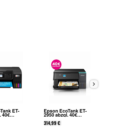
Tank ET-
Epson EcoTank ET-
Epson E
. 40€
2950 abzgl. 40€
4956 abz
(von Epson
Cashback (von Epson
Cashba
trierung)
nach Registrierung)
314,99 €
nach Re
469,99 €