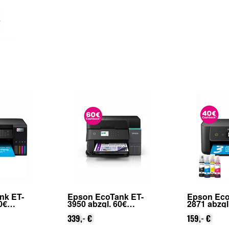
nk ET-
Epson EcoTank ET-
Epson Eco
0€
3950 abzgl. 60€
2871 abzgl
on Epson
Cashback (von Epson
Cashback 
ierung)
nach Registrierung)
339,- €
nach Regis
159,- €