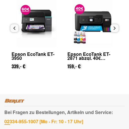
Epson EcoTank ET-
Epson EcoTank ET-
Ep
.
3950
2871 abzgl. 40€
48
Cashback (von Epson
Ca
339,- €
nach Registrierung)
159,- €
na
42
Bei Fragen zu Bestellungen, Artikeln und Service:
02334-955-1007 [Mo - Fr: 10 - 17 Uhr]