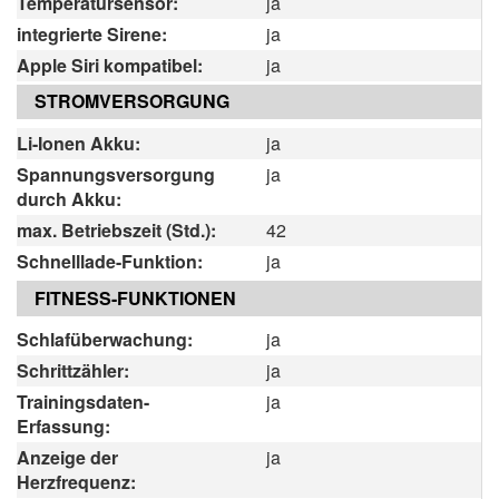
Temperatursensor:
ja
integrierte Sirene:
ja
Apple Siri kompatibel:
ja
STROMVERSORGUNG
Li-Ionen Akku:
ja
Spannungsversorgung
ja
durch Akku:
max. Betriebszeit (Std.):
42
Schnelllade-Funktion:
ja
FITNESS-FUNKTIONEN
Schlafüberwachung:
ja
Schrittzähler:
ja
Trainingsdaten-
ja
Erfassung:
Anzeige der
ja
Herzfrequenz: