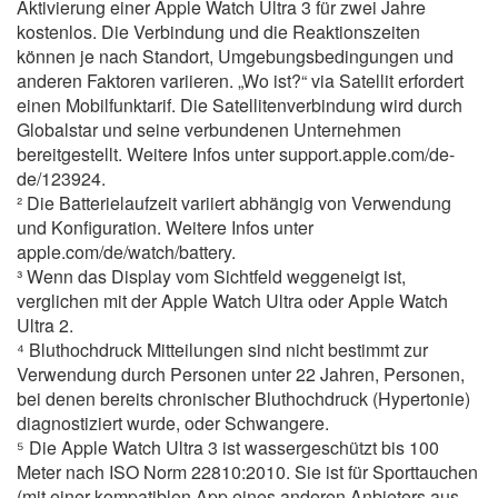
Aktivierung einer Apple Watch Ultra 3 für zwei Jahre
kostenlos. Die Verbindung und die Reaktionszeiten
können je nach Standort, Umgebungsbedingungen und
anderen Faktoren variieren. „Wo ist?“ via Satellit erfordert
einen Mobilfunktarif. Die Satellitenverbindung wird durch
Globalstar und seine verbundenen Unternehmen
bereitgestellt. Weitere Infos unter support.apple.com/de-
de/123924.
² Die Batterielaufzeit variiert abhängig von Verwendung
und Konfiguration. Weitere Infos unter
apple.com/de/watch/battery.
³ Wenn das Display vom Sichtfeld weggeneigt ist,
verglichen mit der Apple Watch Ultra oder Apple Watch
Ultra 2.
⁴ Bluthochdruck Mitteilungen sind nicht bestimmt zur
Verwendung durch Personen unter 22 Jahren, Personen,
bei denen bereits chronischer Bluthochdruck (Hypertonie)
diagnostiziert wurde, oder Schwangere.
⁵ Die Apple Watch Ultra 3 ist wassergeschützt bis 100
Meter nach ISO Norm 22810:2010. Sie ist für Sporttauchen
(mit einer kompatiblen App eines anderen Anbieters aus