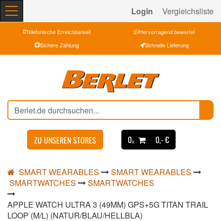
Login
Vergleichsliste
Telefonische Erreichbarkeit
Hervorragend bewertet
Sichere Zahlung
Schnelle Lieferung
0ₓ
0,- €
ZU UNSEREN STORES
SMART WEARABLES
SMART WEARABLES
SMARTWATCHES
SMARTWATCHES
APPLE WATCH ULTRA 3 (49MM) GPS+5G TITAN TRAIL
LOOP (M/L) (NATUR/BLAU/HELLBLA)