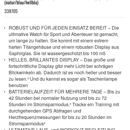
(natur/blau/hellbla)
338705
ROBUST UND FÜR JEDEN EINSATZ BEREIT – Die
ultimative Watch für Sport und Abenteuer ist gemacht,
um lange zu halten. Sie kommt mit einem extrem
harten Titangehäuse und einem robusten Display aus
Saphirglas. Sie ist wassergeschützt bis 100 m5
HELLES, BRILLANTES DISPLAY – Das große und
fortschrittliche Display gibt mehr Licht bei schrägen
Blickwinkeln ab. Dadurch ist es noch heller und besser
zu lesen.³ Und du kannst es sogar als Taschenlampe
benutzen
BATTERIELAUFZEIT FÜR MEHRERE TAGE – Bis zu
42 Stunden bei normaler Nutzung und bis zu 72
Stunden im Stromsparmodus.² Tracke ein Training mit
durchgehenden GPS Abfragen und
Herzfrequenzmessungen für bis zu 20 Stunden im
Stromsparmodus²
ULTIMATIVE LAUF- und WORKOUT-BEGLEITUNG –