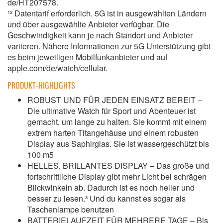
de/HT207578.
¹² Datentarif erforderlich. 5G ist in ausgewählten Ländern
und über ausgewählte Anbieter verfügbar. Die
Geschwindigkeit kann je nach Standort und Anbieter
variieren. Nähere Informationen zur 5G Unterstützung gibt
es beim jeweiligen Mobilfunkanbieter und auf
apple.com/de/watch/cellular.
PRODUKT-HIGHLIGHTS
ROBUST UND FÜR JEDEN EINSATZ BEREIT –
Die ultimative Watch für Sport und Abenteuer ist
gemacht, um lange zu halten. Sie kommt mit einem
extrem harten Titangehäuse und einem robusten
Display aus Saphirglas. Sie ist wassergeschützt bis
100 m5
HELLES, BRILLANTES DISPLAY – Das große und
fortschrittliche Display gibt mehr Licht bei schrägen
Blickwinkeln ab. Dadurch ist es noch heller und
besser zu lesen.³ Und du kannst es sogar als
Taschenlampe benutzen
BATTERIELAUFZEIT FÜR MEHRERE TAGE – Bis