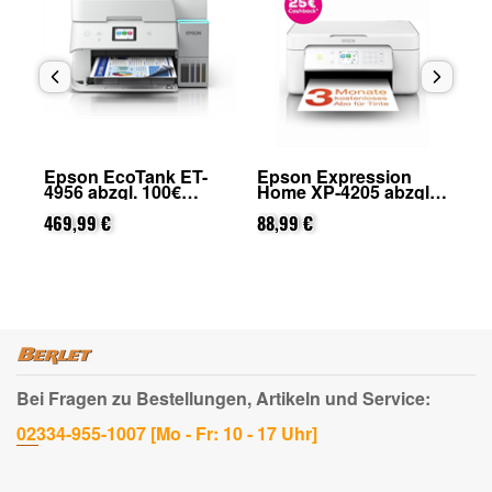
Epson EcoTank ET-
Epson Expression
Ep
4956 abzgl. 100€
Home XP-4205 abzgl.
29
on
Cashback (von Epson
25€ Cashback (von
Ca
nach Registrierung)
469,99 €
Epson nach
88,99 €
na
31
Registrierung)
Bei Fragen zu Bestellungen, Artikeln und Service:
02334-955-1007 [Mo - Fr: 10 - 17 Uhr]