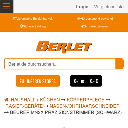
Login
Vergleichsliste
Telefonische Erreichbarkeit
Hervorragend bewertet
Sichere Zahlung
Schnelle Lieferung
0ₓ
0,- €
ZU UNSEREN STORES
HAUSHALT + KÜCHEN
KÖRPERPFLEGE
RASIER-GERÄTE
NASEN-/OHRHAARSCHNEIDER
BEURER MN2X PRÄZISIONSTRIMMER (SCHWARZ)