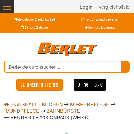
Login
Vergleichsliste
Telefonische Erreichbarkeit
Hervorragend bewertet
Sichere Zahlung
Schnelle Lieferung
0ₓ
0,- €
ZU UNSEREN STORES
HAUSHALT + KÜCHEN
KÖRPERPFLEGE
MUNDPFLEGE
ZAHNBÜRSTE
BEURER TB 30X ONPACK (WEISS)