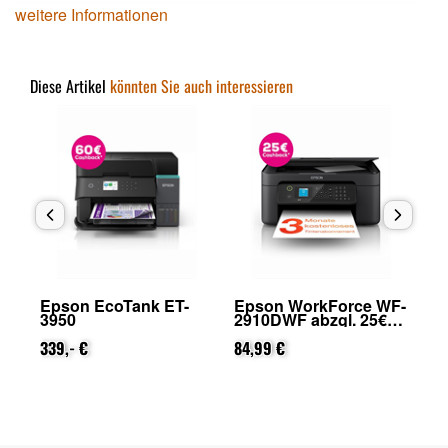
weitere Informationen
Diese Artikel
könnten Sie auch interessieren
T-
Epson WorkForce WF-
Epson EcoTank ET-
2910DWF abzgl. 25€
2871 abzgl. 40€
Cashback (von Epson
Cashback (von Epson
nach Registrierung)
84,99 €
nach Registrierung)
159,- €