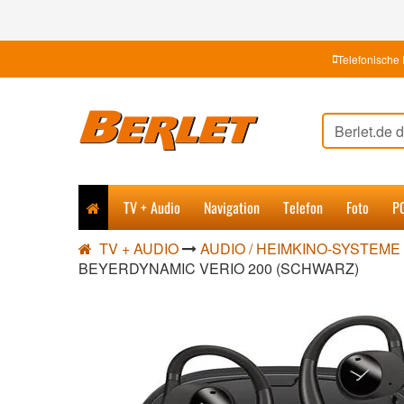
Telefonische 
TV + Audio
Navigation
Telefon
Foto
P
TV + AUDIO
AUDIO / HEIMKINO-SYSTEME
BEYERDYNAMIC VERIO 200 (SCHWARZ)