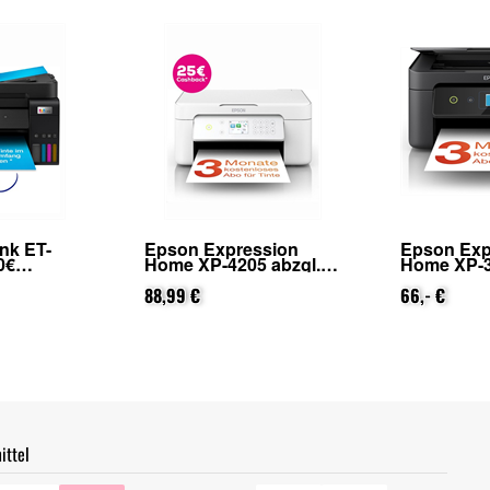
nk ET-
Epson Expression
Epson Exp
0€
Home XP-4205 abzgl.
Home XP-3
on Epson
25€ Cashback (von
25€ Cashb
ierung)
Epson nach
88,99 €
Epson na
66,- €
Registrierung)
Registrier
ittel