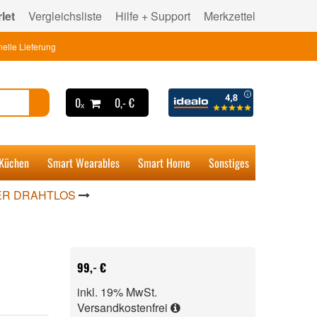
let
Vergleichsliste
Hilfe + Support
Merkzettel
elle Lieferung
0ₓ
0,- €
 Küchen
Smart Wearables
Smart Home
Sonstiges
R DRAHTLOS
99,- €
inkl. 19% MwSt.
Versandkostenfrei