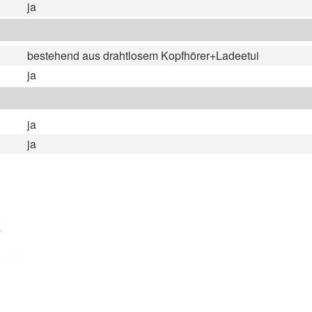
ja
bestehend aus drahtlosem Kopfhörer+Ladeetui
ja
ja
ja