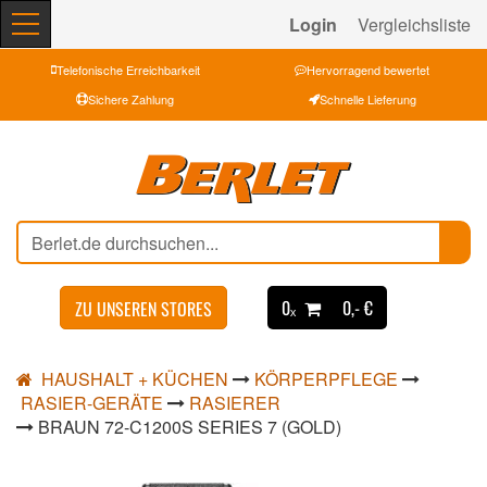
Login
Vergleichsliste
Telefonische Erreichbarkeit
Hervorragend bewertet
Sichere Zahlung
Schnelle Lieferung
0ₓ
0,- €
ZU UNSEREN STORES
HAUSHALT + KÜCHEN
KÖRPERPFLEGE
RASIER-GERÄTE
RASIERER
BRAUN 72-C1200S SERIES 7 (GOLD)