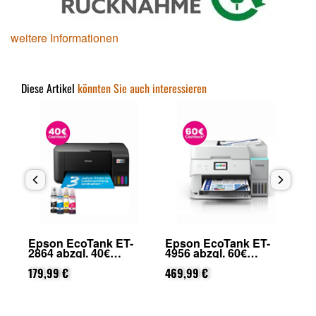
weitere Informationen
Diese Artikel
könnten Sie auch interessieren
Epson EcoTank ET-
Epson EcoTank ET-
Ep
2864 abzgl. 40€
4956 abzgl. 60€
29
on
Cashback (von Epson
Cashback (von Epson
Ca
nach Registrierung)
179,99 €
nach Registrierung)
469,99 €
na
31