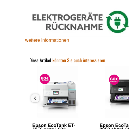
weitere Informationen
Diese Artikel
könnten Sie auch interessieren
 ET-
Epson EcoTank ET-
Epson EcoTa