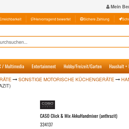
Mein Ber
Erreichbarkeit
Hervorragend bewertet
Sichere Zahlung
Schn
C / Multimedia
Entertainment
Hobby/Freizeit/Garten
Haushalt +
RÄTE
SONSTIGE MOTORISCHE KÜCHENGERÄTE
HA
ZIT)
CASO Click & Mix AkkuHandmixer (anthrazit)
334137