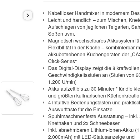
Kabellloser Handmixer in modernem De
Leicht und handlich – zum Mischen, Kne
Aufschlagen von jeglichen Teigarten, Sa
Soßen uvm.
Magnetisch wechselbares Akkusystem fü
Flexibilität in der Küche – kombinierbar mi
akkubetriebenen Küchengeräten der „C
Click-Series“
Das Digital-Display zeigt die 8 kraftvollen
Geschwindigkeitsstufen an (Stufen von 60
1.200 U/min)
Akkulaufzeit bis zu 30 Minuten* für die kl
und größten kulinarischen Küchenkreati
4 intuitive Bedienungstasten und praktis
Auswurftaste für die Einsätze
Spühlmaschinenfeste Ausstattung – Inkl.
Knethaken und 2x Schneebesen
Inkl. abnehmbaren Lithium-Ionen-Akku (1
2.000mAh) mit LED-Statusanzeige und