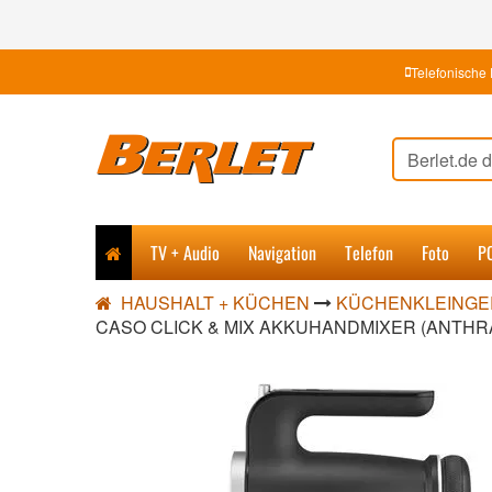
Telefonische 
TV + Audio
Navigation
Telefon
Foto
P
HAUSHALT + KÜCHEN
KÜCHENKLEINGE
CASO CLICK & MIX AKKUHANDMIXER (ANTHRA