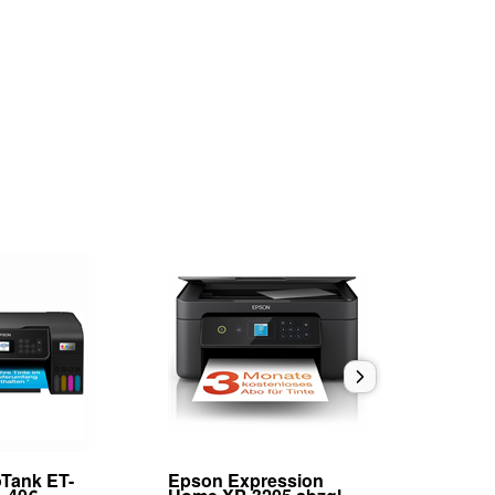
Tank ET-
Epson Expression
Epson E