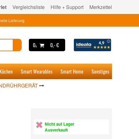
let
Vergleichsliste
Hilfe + Support
Merkzettel
elle Lieferung
0ₓ
0,- €
 Küchen
Smart Wearables
Smart Home
Sonstiges
NDRÜHRGERÄT
Nicht auf Lager
Ausverkauft