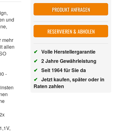
PRODUKT ANFRAGEN
sign,
ten und
hne,
RESERVIEREN & ABHOLEN
r mehr
t allen
✔
Volle Herstellergarantie
ASO
✔
2 Jahre Gewährleistung
✔
Seit 1964 für Sie da
0 -
✔
Jetzt kaufen, später oder in
Raten zahlen
einsten
onen
che
 2x
1,1V,