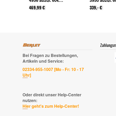
4956 abzgl. 60€
3950 abzgl. 6
 Epson
Cashback (von Epson
Cashback (v
ung)
nach Registrierung)
469,99 €
nach Registr
339,- €
Zahlungsm
Bei Fragen zu Bestellungen,
Artikeln und Service:
02334-955-1007 [Mo - Fr: 10 - 17
Uhr]
Oder direkt unser Help-Center
nutzen:
Hier geht's zum Help-Center!