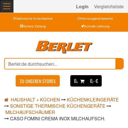
Login
Vergleichsliste
Telefonische Erreichbarkeit
Hervorragend bewertet
Sichere Zahlung
Schnelle Lieferung
0ₓ
0,- €
ZU UNSEREN STORES
HAUSHALT + KÜCHEN
KÜCHENKLEINGERÄTE
SONSTIGE THERMISCHE KÜCHENGERÄTE
MILCHAUFSCHÄUMER
CASO FOMINI CREMA INOX MILCHAUFSCH.