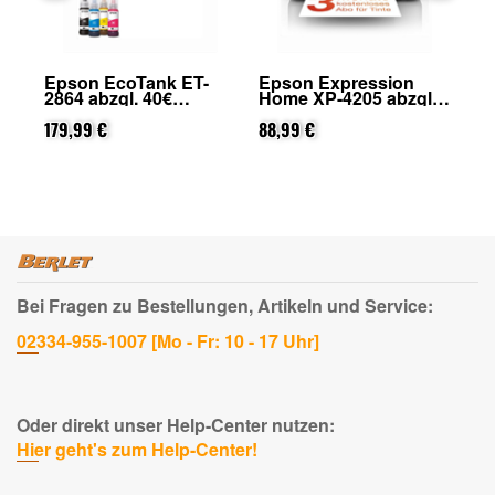
F-
Epson EcoTank ET-
Epson Expression
Ep
2864 abzgl. 40€
Home XP-4205 abzgl.
39
on
Cashback (von Epson
25€ Cashback (von
nach Registrierung)
179,99 €
Epson nach
88,99 €
33
Registrierung)
Bei Fragen zu Bestellungen, Artikeln und Service:
02334-955-1007 [Mo - Fr: 10 - 17 Uhr]
Oder direkt unser Help-Center nutzen:
Hier geht's zum Help-Center!