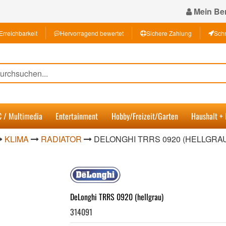
Mein Ber
Erreichbarkeit
Hervorragend bewertet
Sichere Zahlung
Schn
C / Multimedia
Entertainment
Hobby/Freizeit/Garten
Haushalt +
KLIMA
RADIATOR
DELONGHI TRRS 0920 (HELLGRA
DeLonghi TRRS 0920 (hellgrau)
314091