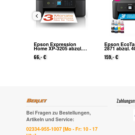
 ET-
Epson Expression
Epson EcoTa
Home XP-3205 abzgl.
2871 abzgl. 4
 Epson
25€ Cashback (von
Cashback (v
ung)
Epson nach
66,- €
nach Registr
159,- €
Registrierung)
Zahlungsm
Bei Fragen zu Bestellungen,
Artikeln und Service:
02334-955-1007 [Mo - Fr: 10 - 17