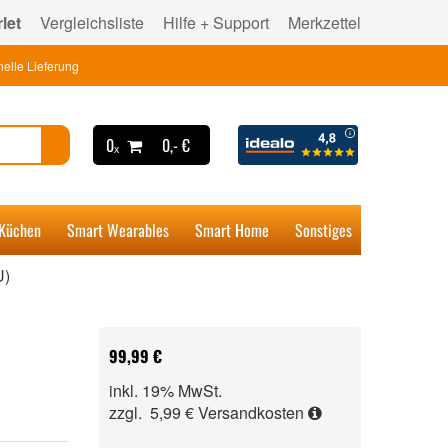
let
Vergleichsliste
Hilfe + Support
Merkzettel
elle Lieferung
0ₓ
0,- €
 Küchen
Smart Wearables
Smart Home
Sonstiges
U)
99,99 €
inkl. 19% MwSt.
zzgl. 5,99 €
Versandkosten