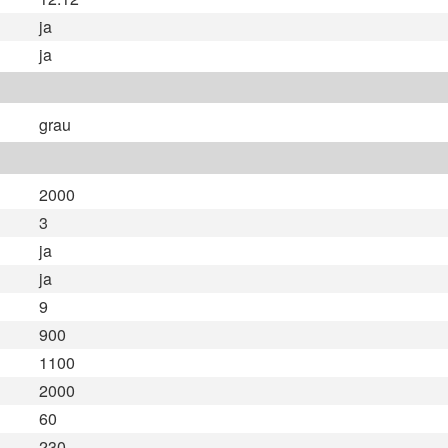
ja
ja
grau
2000
3
ja
ja
9
900
1100
2000
60
230