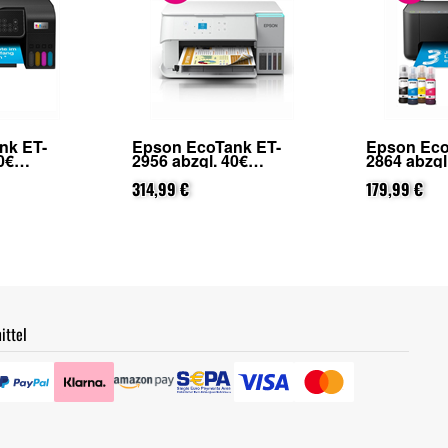
nk ET-
Epson EcoTank ET-
Epson Eco
0€
2956 abzgl. 40€
2864 abzgl
on Epson
Cashback (von Epson
Cashback 
ierung)
nach Registrierung)
314,99 €
nach Regis
179,99 €
ittel