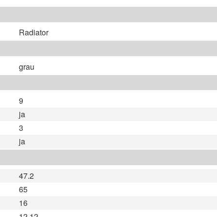
Radiator
grau
9
ja
3
ja
47.2
65
16
12.12