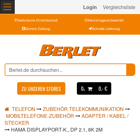
Login
Vergleichsliste
Telefonische Erreichbarkeit
Hervorragend bewertet
Sichere Zahlung
Schnelle Lieferung
0ₓ
0,- €
ZU UNSEREN STORES
TELEFON
ZUBEHÖR TELEKOMMUNIKATION
MOBILTELEFONE-ZUBEHÖR
ADAPTER / KABEL /
STECKER
HAMA DISPLAYPORT-K., DP 2.1, 8K 2M