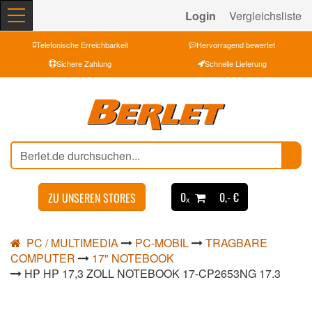
Login
Vergleichsliste
Telefonische Erreichbarkeit
Hervorragend bewertet
Sichere Zahlung
Schnelle Lieferung
0ₓ
0,- €
ZU UNSEREN STORES
PC / MULTIMEDIA
PC-MOBIL
TRAGBARE
COMPUTER
17" NOTEBOOK
HP HP 17,3 ZOLL NOTEBOOK 17-CP2653NG 17.3