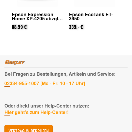
Epson Expression
Epson EcoTank ET-
Ep
Home XP-4205 abzgl.
3950
29
on
25€ Cashback (von
Ca
Epson nach
88,99 €
339,- €
na
31
Registrierung)
Bei Fragen zu Bestellungen, Artikeln und Service:
02334-955-1007 [Mo - Fr: 10 - 17 Uhr]
Oder direkt unser Help-Center nutzen:
Hier geht's zum Help-Center!
VERTRAG WIDERRUFEN