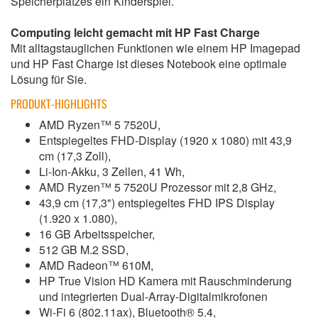
Speicherplatzes ein Kinderspiel.
Computing leicht gemacht mit HP Fast Charge
Mit alltagstauglichen Funktionen wie einem HP Imagepad
und HP Fast Charge ist dieses Notebook eine optimale
Lösung für Sie.
PRODUKT-HIGHLIGHTS
AMD Ryzen™ 5 7520U,
Entspiegeltes FHD-Display (1920 x 1080) mit 43,9
cm (17,3 Zoll),
Li-Ion-Akku, 3 Zellen, 41 Wh,
AMD Ryzen™ 5 7520U Prozessor mit 2,8 GHz,
43,9 cm (17,3") entspiegeltes FHD IPS Display
(1.920 x 1.080),
16 GB Arbeitsspeicher,
512 GB M.2 SSD,
AMD Radeon™ 610M,
HP True Vision HD Kamera mit Rauschminderung
und integrierten Dual-Array-Digitalmikrofonen
Wi-Fi 6 (802.11ax), Bluetooth® 5.4,