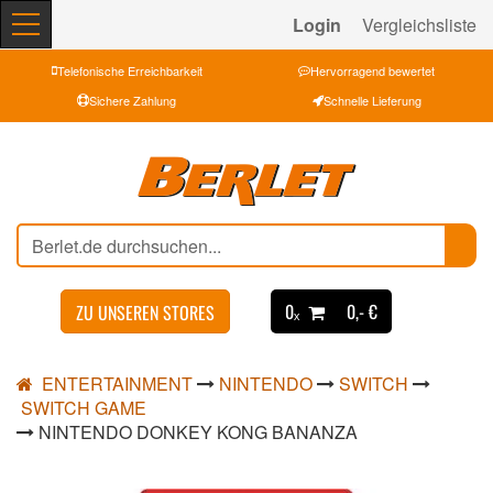
Login
Vergleichsliste
Telefonische Erreichbarkeit
Hervorragend bewertet
Sichere Zahlung
Schnelle Lieferung
0ₓ
0,- €
ZU UNSEREN STORES
ENTERTAINMENT
NINTENDO
SWITCH
SWITCH GAME
NINTENDO DONKEY KONG BANANZA