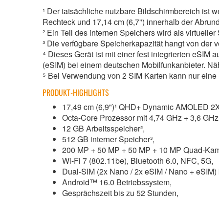
¹ Der tatsächliche nutzbare Bildschirmbereich ist w
Rechteck und 17,14 cm (6,7") innerhalb der Abru
² Ein Teil des internen Speichers wird als virtuel
³ Die verfügbare Speicherkapazität hangt von der vor
⁴ Dieses Gerät ist mit einer fest integrierten eSI
(eSIM) bei einem deutschen Mobilfunkanbieter. Näh
⁵ Bei Verwendung von 2 SIM Karten kann nur eine 
PRODUKT-HIGHLIGHTS
17,49 cm (6,9")¹ QHD+ Dynamic AMOLED 2X 1
Octa-Core Prozessor mit 4,74 GHz + 3,6 GH
12 GB Arbeitsspeicher²,
512 GB interner Speicher³,
200 MP + 50 MP + 50 MP + 10 MP Quad-Kam
Wi-Fi 7 (802.11be), Bluetooth 6.0, NFC, 5G,
Dual-SIM (2x Nano / 2x eSIM / Nano + eSIM)
Android™ 16.0 Betriebssystem,
Gesprächszeit bis zu 52 Stunden,