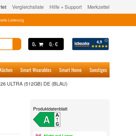
let
Vergleichsliste
Hilfe + Support
Merkzettel
elle Lieferung
0ₓ
0,- €
 Küchen
Smart Wearables
Smart Home
Sonstiges
6 ULTRA (512GB) DE (BLAU)
Produktdatenblatt
Nicht auf Lager