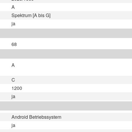
A
Spektrum [A bis G]
ja
68
A
C
1200
ja
Android Betriebssystem
ja