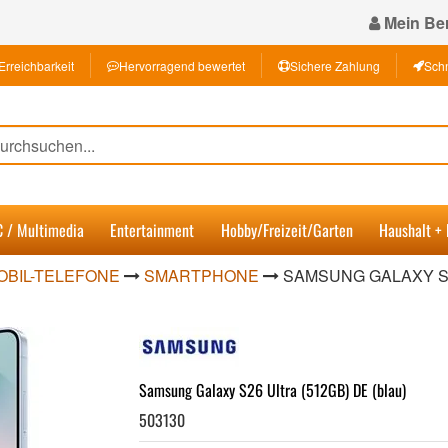
Mein Ber
Erreichbarkeit
Hervorragend bewertet
Sichere Zahlung
Schn
C / Multimedia
Entertainment
Hobby/Freizeit/Garten
Haushalt +
OBIL-TELEFONE
SMARTPHONE
SAMSUNG GALAXY S2
Samsung Galaxy S26 Ultra (512GB) DE (blau)
503130