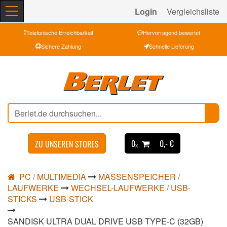
Login
Vergleichsliste
Telefonische Erreichbarkeit
Hervorragend bewertet
Sichere Zahlung
Schnelle Lieferung
0ₓ
0,- €
ZU UNSEREN STORES
PC / MULTIMEDIA
MASSENSPEICHER /
LAUFWERKE
WECHSEL-LAUFWERKE / USB-
STICKS
USB-STICK
SANDISK ULTRA DUAL DRIVE USB TYPE-C (32GB)