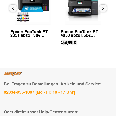
Epson EcoTank ET-
Epson EcoTank ET-
Ep
2851 abzgl. 30€
4950 abzgl. 60€
28
on
Cashback (von Epson
Cashback (von Epson
Ca
nach Registrierung)
nach Registrierung)
454,99 €
na
159
Bei Fragen zu Bestellungen, Artikeln und Service:
02334-955-1007 [Mo - Fr: 10 - 17 Uhr]
Oder direkt unser Help-Center nutzen: