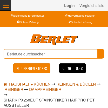
Login
Vergleichsliste
Telefonische Erreichbarkeit
Hervorragend bewertet
Sichere Zahlung
Schnelle Lieferung
0ₓ
0,- €
ZU UNSEREN STORES
HAUSHALT + KÜCHEN
REINIGEN & BÜGELN
REINIGER
DAMPFREINIGER
SHARK PX250EUT STAINSTRIKER HAIRPRO PET
AUSSTELLER