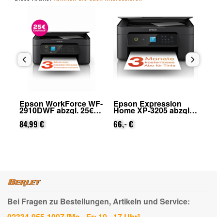
Epson WorkForce WF-
Epson Expression
Ep
2910DWF abzgl. 25€
Home XP-3205 abzgl.
Ho
on
Cashback (von Epson
25€ Cashback (von
25
nach Registrierung)
84,99 €
Epson nach
66,- €
Ep
88
Registrierung)
Re
Bei Fragen zu Bestellungen, Artikeln und Service:
02334-955-1007 [Mo - Fr: 10 - 17 Uhr]