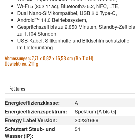
Wi-Fi 5 (802.11ac), Bluetooth® 5.2, NFC, LTE,
Dual Nano-SIM kompatibel, USB 2.0 Type-C,
Android™ 14.0 Betriebssystem,
Gesprächszeit bis zu 2.850 Minuten, Standby-Zeit bis
zu 1.104 Stunden
USB-Kabel, Silikonhülle und Bildschirmschutzfolie
im Lieferumfang
Abmessungen: 7,71 x 0,82 x 16,58 cm (B x T x H)
Gewicht: ca. 211 g
Features
Energieeffizienzklasse:
A
Energieeffizienzspektrum:
Spektrum [A bis G]
Energy Label Version:
2023/1669
Schutzart Staub- und
54
Wasser (IP):