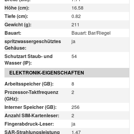
Höhe (cm):
16.58
Tiefe (cm):
0.82
Gewicht (g):
211
Bauart:
Bauart: Bar/Riegel
spritzwassergeschütztes
ja
Gehäuse:
Schutzart Staub- und
54
Wasser (IP):
ELEKTRONIK-EIGENSCHAFTEN
Arbeitsspeicher (GB):
8
Prozessor-Taktfrequenz
2
(GHz):
Interner Speicher (GB):
256
Anzahl SIM-Kartenleser:
2
Fingerabdruck-Leser:
ja
SAR-Strahlungsleistung
1.47