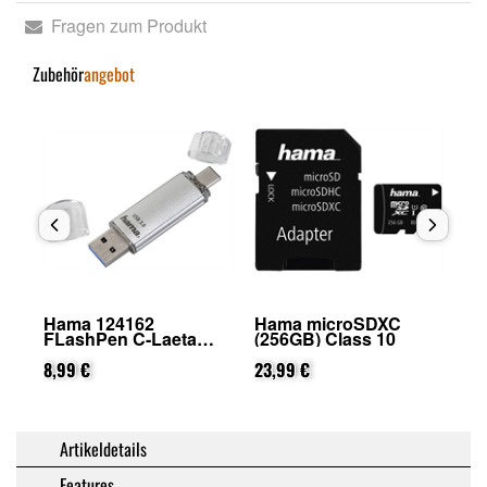
Fragen zum Produkt
Zubehör
angebot
Hama 124162
Hama microSDXC
Ha
FLashPen C-Laeta
(256GB) Class 10
mi
32GB
Cl
8,99 €
23,99 €
19
Artikeldetails
Features