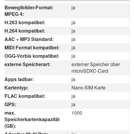
Bewegtbilder-Format:
ja
MPEG 4:
H.263 kompatibel:
ja
H.264 kompatibel:
ja
AAC + MP3 Standard:
ja
MIDI Format kompatibel:
ja
OGG-Vorbis kompatibel:
ja
externe Speicherart:
externer Speicher über
microSDXC-Card
Apps ladbar:
ja
Kartentyp:
Nano-SIM Karte
FLAC kompatibel:
ja
GPS:
ja
max.
1000
Speicherkartenkapazität
(GB):