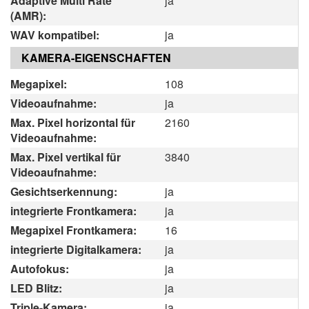
Adaptive Multi Rate
ja
(AMR):
WAV kompatibel:
ja
KAMERA-EIGENSCHAFTEN
Megapixel:
108
Videoaufnahme:
ja
Max. Pixel horizontal für
2160
Videoaufnahme:
Max. Pixel vertikal für
3840
Videoaufnahme:
Gesichtserkennung:
ja
integrierte Frontkamera:
ja
Megapixel Frontkamera:
16
integrierte Digitalkamera:
ja
Autofokus:
ja
LED Blitz:
ja
Triple-Kamera:
ja