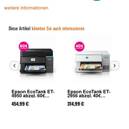
weitere Informationen
Diese Artikel
könnten Sie auch interessieren
Epson EcoTank ET-
Epson EcoTank ET-
Ep
4950 abzgl. 60€
2956 abzgl. 40€
49
on
Cashback (von Epson
Cashback (von Epson
Ca
nach Registrierung)
454,99 €
nach Registrierung)
314,99 €
na
46