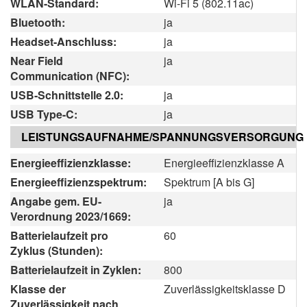
WLAN-Standard:
Wi-Fi 5 (802.11ac)
Bluetooth:
ja
Headset-Anschluss:
ja
Near Field
ja
Communication (NFC):
USB-Schnittstelle 2.0:
ja
USB Type-C:
ja
LEISTUNGSAUFNAHME/SPANNUNGSVERSORGUNG
Energieeffizienzklasse:
Energieeffizienzklasse A
Energieeffizienzspektrum:
Spektrum [A bis G]
Angabe gem. EU-
ja
Verordnung 2023/1669:
Batterielaufzeit pro
60
Zyklus (Stunden):
Batterielaufzeit in Zyklen:
800
Klasse der
Zuverlässigkeitsklasse D
Zuverlässigkeit nach