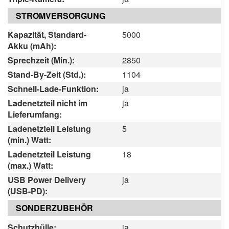
STROMVERSORGUNG
Kapazität, Standard-
5000
Akku (mAh):
Sprechzeit (Min.):
2850
Stand-By-Zeit (Std.):
1104
Schnell-Lade-Funktion:
ja
Ladenetzteil nicht im
ja
Lieferumfang:
Ladenetzteil Leistung
5
(min.) Watt:
Ladenetzteil Leistung
18
(max.) Watt:
USB Power Delivery
ja
(USB-PD):
SONDERZUBEHÖR
Schutzhülle:
ja