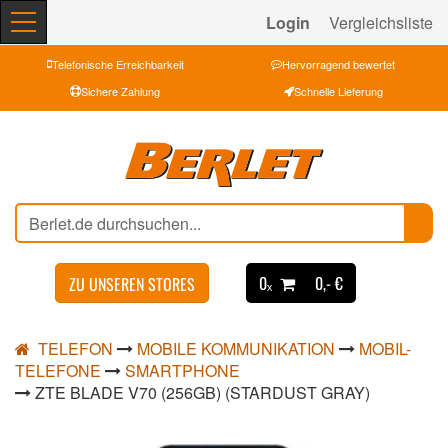
Login
Vergleichsliste
Telefonische Erreichbarkeit
Hervorragend bewertet
Sichere Zahlung
Schnelle Lieferung
0ₓ
0,- €
ZU UNSEREN STORES
TELEFON
MOBILE KOMMUNIKATION
MOBIL-
TELEFONE
SMARTPHONE
ZTE BLADE V70 (256GB) (STARDUST GRAY)