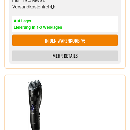
inkl. 19% MwSt.
Haarspangen zum Abtrennen einzelner
Versandkostenfrei
Haarpartien,
Kamm, Nackenbürste und Edelstahlschere
Auf Lager
inklusive, hochwertige Aufbewahrungstasche
Lieferung in 1-3 Werktagen
IN DEN WARENKORB
MEHR DETAILS