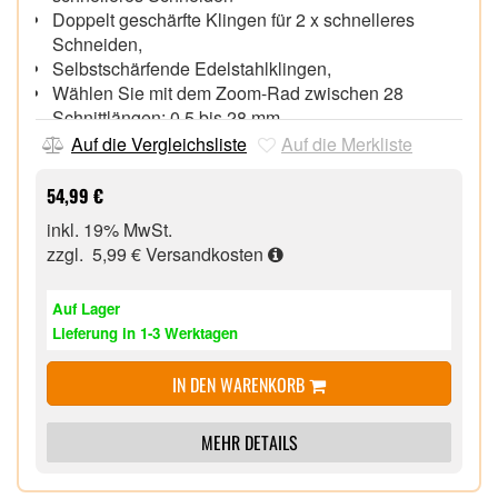
Doppelt geschärfte Klingen für 2 x schnelleres
Schneiden,
Selbstschärfende Edelstahlklingen,
Wählen Sie mit dem Zoom-Rad zwischen 28
Schnittlängen: 0,5 bis 28 mm
Bis zu 90 Minuten Betrieb ohne Kabel, Turbo-
Auf die Vergleichsliste
Auf die Merkliste
Stufe,
Ergonomischer Griff für mehr Komfort und
54,99 €
Kontrolle,
inkl. 19% MwSt.
100 % abwaschbar für eine einfache und schnelle
zzgl. 5,99 €
Versandkosten
Reinigung,
2-mm-Trimmaufsatz, Reisetasche,
Auf Lager
Wartungsfrei – spart Zeit und Aufwand,
Lieferung in 1-3 Werktagen
IN DEN WARENKORB
MEHR DETAILS