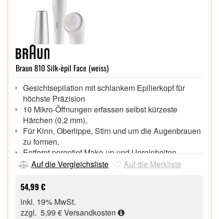
Braun 810 Silk-èpil Face (weiss)
Gesichtsepilation mit schlankem Epilierkopf für
höchste Präzision
10 Mikro-Öffnungen erfassen selbst kürzeste
Härchen (0,2 mm),
Für Kinn, Oberlippe, Stirn und um die Augenbrauen
zu formen,
Entfernt porentief Make-up und Unreinheiten,
Verfeinert und peelt die Haut durch Mikro-
Auf die Vergleichsliste
Auf die Merkliste
Schwingungen,
Zur Verwendung unter der Dusche,
54,99 €
inkl. 19% MwSt.
zzgl. 5,99 €
Versandkosten