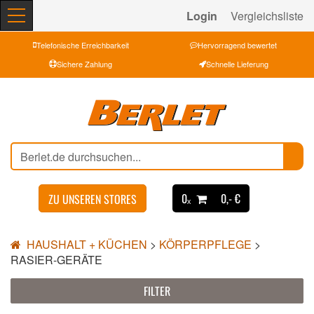
Login
Vergleichsliste
Telefonische Erreichbarkeit
Hervorragend bewertet
Sichere Zahlung
Schnelle Lieferung
0ₓ
0,- €
ZU UNSEREN STORES
HAUSHALT + KÜCHEN
>
KÖRPERPFLEGE
>
RASIER-GERÄTE
FILTER