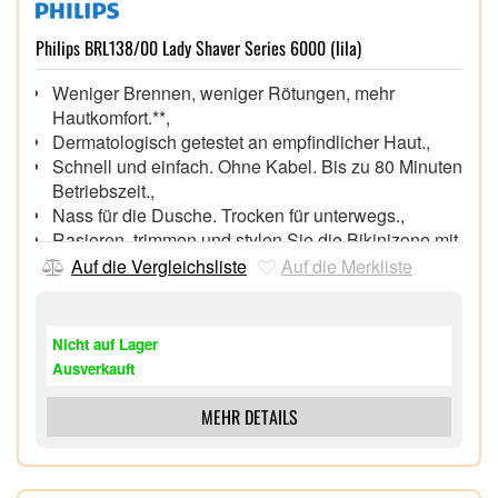
Rasierer-Ladeetui (PowerCase) 1x Ladekabel 1x
Reinigungsbürste
Philips BRL138/00 Lady Shaver Series 6000 (lila)
Weniger Brennen, weniger Rötungen, mehr
Hautkomfort.**,
Dermatologisch getestet an empfindlicher Haut.,
Schnell und einfach. Ohne Kabel. Bis zu 80 Minuten
Betriebszeit.,
Nass für die Dusche. Trocken für unterwegs.,
Rasieren, trimmen und stylen Sie die Bikinizone mit
dem Trimmaufsatz für die Bikinizone.
Auf die Vergleichsliste
Auf die Merkliste
Entfernt Haare mit einer Länge von nur 0,2 mm für
eine sanfte, gründliche Rasur.
Nicht auf Lager
Ausverkauft
MEHR DETAILS