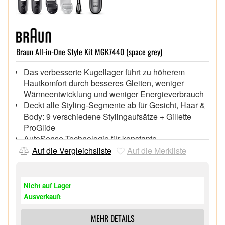
Braun All-in-One Style Kit MGK7440 (space grey)
Das verbesserte Kugellager führt zu höherem
Hautkomfort durch besseres Gleiten, weniger
Wärmeentwicklung und weniger Energieverbrauch
Deckt alle Styling-Segmente ab für Gesicht, Haar &
Body: 9 verschiedene Stylingaufsätze + Gillette
ProGlide
AutoSense-Technologie für konstante
Schneidleistung,
Auf die Vergleichsliste
Auf die Merkliste
Wet & Dry Anwendung, 100% Wasserdicht,
Leistungsstarker Li-Ion Akku (1h Ladezeit, 100min
Laufzeit) & Schnellladefunktion, LED-Ladeanzeige
Nicht auf Lager
(grünes/rotes Licht)
Ausverkauft
Inkl. Kulturtasche und Ladestand,
MEHR DETAILS