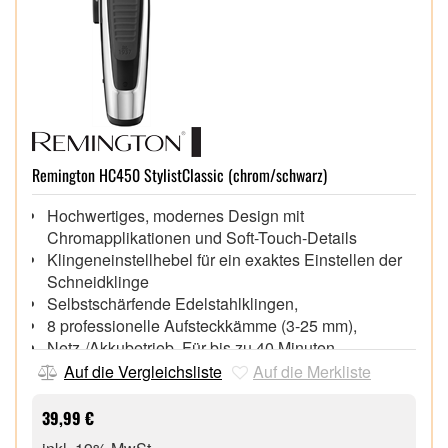
Remington HC450 StylistClassic (chrom/schwarz)
Hochwertiges, modernes Design mit
Chromapplikationen und Soft-Touch-Details
Klingeneinstellhebel für ein exaktes Einstellen der
Schneidklinge
Selbstschärfende Edelstahlklingen,
8 professionelle Aufsteckkämme (3-25 mm),
Netz-/Akkubetrieb, Für bis zu 40 Minuten
Betriebszeit, 2 Stunden Ladezeit
Auf die Vergleichsliste
Auf die Merkliste
Ladekontrollanzeige,
Umhang fängt die geschnittenen Haare auf, für
39,99 €
weniger Chaos im Badezimmer