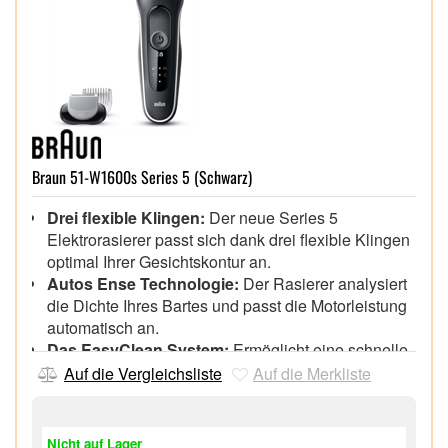
Braun 51-W1600s Series 5 (Schwarz)
Drei flexible Klingen:
Der neue Series 5
Elektrorasierer passt sich dank drei flexible Klingen
optimal Ihrer Gesichtskontur an.
Autos Ense Technologie:
Der Rasierer analysiert
die Dichte Ihres Bartes und passt die Motorleistung
automatisch an.
Das EasyClean System:
Ermöglicht eine schnelle
und einfache Reinigung ohne den Rasierkopf zu
Auf die Vergleichsliste
Auf die Merkliste
entfernen.
Li-Ion Batterie:
Für bis zu drei Wochen
Rasierleistung, 5 Minuten Schnellaufladung für eine
Nicht auf Lager