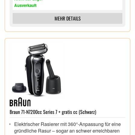
komplette Rasur.
Ausverkauft
100% wasserdicht:
Für Trocken- und Nassrasur mit
Schaum oder Gel, auch unter der Dusche.
MEHR DETAILS
Inkl. gratis Body Groomer (Easy-click System) für
das Trimmen von Körperhaar.
Braun 71-N7200cc Series 7 + gratis cc (Schwarz)
Elektrischer Rasierer mit 360°-Anpassung für eine
gründliche Rasur – sogar an schwer erreichbaren