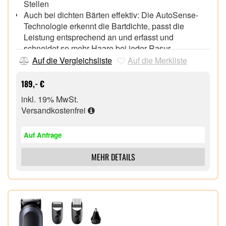
Stellen
Auch bei dichten Bärten effektiv: Die AutoSense-
Technologie erkennt die Bartdichte, passt die
Leistung entsprechend an und erfasst und
schneidet so mehr Haare bei jeder Rasur
Lithium-Ionen-Akku für bis zu 3 Wochen Rasur (50
Auf die Vergleichsliste
Auf die Merkliste
Minuten), 5 Minuten Schnellladung für eine
komplette Rasur
189,- €
100% wasserdichter elektrischer Rasierer für Nass-
inkl. 19% MwSt.
und Trockenrasur
Versandkostenfrei
Inklusive Reinigungsstation und Präzisionstrimmer-
Aufsatz für das Trimmen von Schnurrbart und
Auf Anfrage
Koteletten
MEHR DETAILS