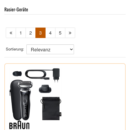
Rasier-Geräte
1
2
3
4
5
Sortierung: