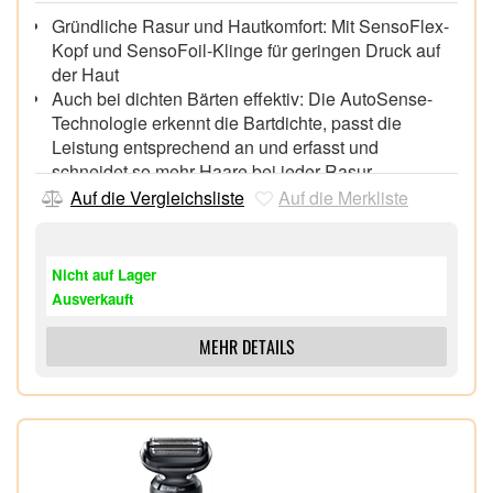
Gründliche Rasur und Hautkomfort: Mit SensoFlex-
Kopf und SensoFoil-Klinge für geringen Druck auf
der Haut
Auch bei dichten Bärten effektiv: Die AutoSense-
Technologie erkennt die Bartdichte, passt die
Leistung entsprechend an und erfasst und
schneidet so mehr Haare bei jeder Rasur
Lithium-Ionen-Akku für bis zu 3 Wochen Rasur (50
Auf die Vergleichsliste
Auf die Merkliste
Minuten), 5 Minuten Schnellladung für eine
komplette Rasur
100% wasserdichter elektrischer Rasierer für Nass-
Nicht auf Lager
und Trockenrasur
Ausverkauft
Enthält Barttrimmer-Aufsatz für Bärte von 0,5 mm bis
7 mm,
MEHR DETAILS
Im Lieferumfang enthalten: 1x Series 6
Elektrorasierer für Herren, 1x Barttrimmer-Aufsatz,
1x Reise-Etui, 1x Netzteil mit automatischer
Anpassung an 100 V bis 240 V, 1x
Reinigungsbürste