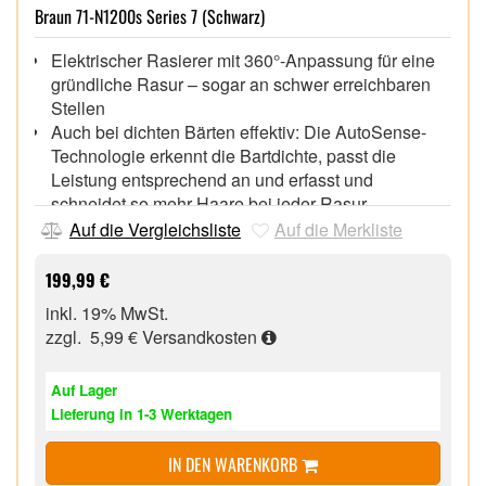
Braun 71-N1200s Series 7 (Schwarz)
Elektrischer Rasierer mit 360°-Anpassung für eine
gründliche Rasur – sogar an schwer erreichbaren
Stellen
Auch bei dichten Bärten effektiv: Die AutoSense-
Technologie erkennt die Bartdichte, passt die
Leistung entsprechend an und erfasst und
schneidet so mehr Haare bei jeder Rasur
Lithium-Ionen-Akku für bis zu 3 Wochen Rasur (50
Auf die Vergleichsliste
Auf die Merkliste
Minuten), 5 Minuten Schnellladung für eine
komplette Rasur
199,99 €
100% wasserdichter elektrischer Rasierer für Nass-
inkl. 19% MwSt.
und Trockenrasur
zzgl. 5,99 €
Versandkosten
Inklusive Präzisionstrimmer-Aufsatz für das
Trimmen von Schnurrbart und Koteletten
Auf Lager
Lieferung in 1-3 Werktagen
IN DEN WARENKORB