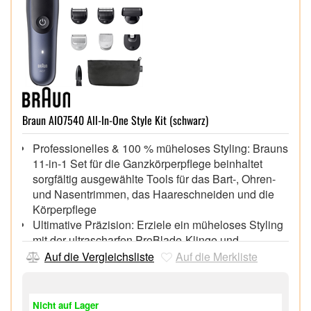
Braun AIO7540 All-In-One Style Kit (schwarz)
Professionelles & 100 % müheloses Styling: Brauns
11-in-1 Set für die Ganzkörperpflege beinhaltet
sorgfältig ausgewählte Tools für das Bart-, Ohren-
und Nasentrimmen, das Haareschneiden und die
Körperpflege
Ultimative Präzision: Erziele ein müheloses Styling
mit der ultrascharfen ProBlade-Klinge und
maximale Effizienz bei jeder Bartdichte dank der
Auf die Vergleichsliste
Auf die Merkliste
Autosense-Technologie
Grenzenlose Vielseitigkeit: Erhalte perfekte
Konturen und eine saubere Rasur mit dem
Nicht auf Lager