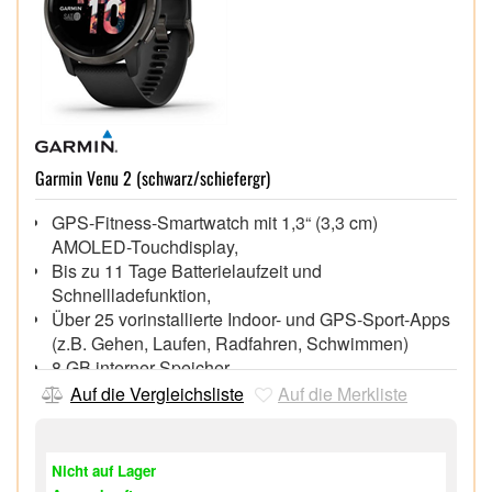
Garmin Venu 2 (schwarz/schiefergr)
GPS-Fitness-Smartwatch mit 1,3“ (3,3 cm)
AMOLED-Touchdisplay,
Bis zu 11 Tage Batterielaufzeit und
Schnellladefunktion,
Über 25 vorinstallierte Indoor- und GPS-Sport-Apps
(z.B. Gehen, Laufen, Radfahren, Schwimmen)
8 GB interner Speicher,
Bluetooth®, WLAN, GPS,
Auf die Vergleichsliste
Auf die Merkliste
Musik-Player, Spotify/Deezer4 Offline Playlisten,
Smart Notifications, Antworten mit Textnachrichten6
(nur mit Android™)
Nicht auf Lager
Wasserdicht bis 5 ATM7,