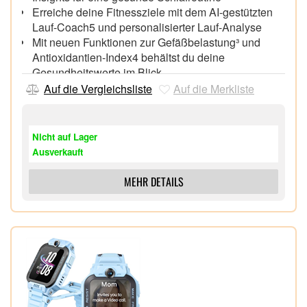
Erreiche deine Fitnessziele mit dem AI-gestützten
Lauf-Coach5 und personalisierter Lauf-Analyse
Mit neuen Funktionen zur Gefäßbelastung³ und
Antioxidantien-Index4 behältst du deine
Gesundheitswerte im Blick
Google Gemini auch auf deiner Smartwatch¹ – AI
Auf die Vergleichsliste
Auf die Merkliste
am Handgelenk, die dich versteht: intuitiv, smart,
und mit deiner Stimme bedienbar
Schlanker denn je mit modernem Design für ein
Nicht auf Lager
komfortables Tragegefühl
Ausverkauft
Leistungsstark, ausdauernd, mit einem brillanten
Display, das auch draußen strahlt
MEHR DETAILS