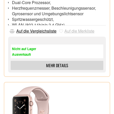
Dual-Core Prozessor,
Herzfrequenzmesser, Beschleunigungssensor,
Gyrosensor und Umgebungslichtsensor
Spritzwassergeschützt,
WLAN (802.11b/g/n 2,4 GHz),
Bluetooth 4.0,
Auf die Vergleichsliste
Auf die Merkliste
Integrierte wiederaufladbare Lithium-Ionen-
Batterie,
Bis zu 18 Stunden Batterielaufzeit, Magnetisches
Nicht auf Lager
Ladekabel,
Ausverkauft
MEHR DETAILS