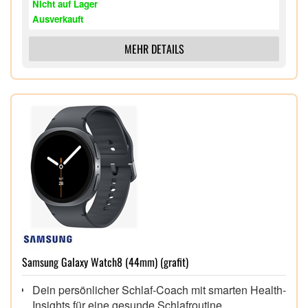
Nicht auf Lager
komfortables Tragegefühl
Ausverkauft
Leistungsstark, ausdauernd, mit einem brillanten
Display, das auch draußen strahlt
MEHR DETAILS
Samsung Galaxy Watch8 (44mm) (grafit)
Dein persönlicher Schlaf-Coach mit smarten Health-
Insights für eine gesunde Schlafroutine