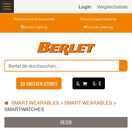
Login
Vergleichsliste
Telefonische Erreichbarkeit
Hervorragend bewertet
Sichere Zahlung
Schnelle Lieferung
0ₓ
0,- €
ZU UNSEREN STORES
SMART WEARABLES
>
SMART WEARABLES
>
SMARTWATCHES
FILTER