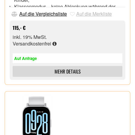
Klassenmodus – keine Ablenkung während der
Schulzeit,
Auf die Vergleichsliste
Auf die Merkliste
Kinderfreundliche Bedienung – intuitiv, einfach und
sicher zu nutzen
115,- €
Alternative zum Smartphone – altersgerechte
inkl. 19% MwSt.
Kommunikation ohne Ablenkungen
Versandkostenfrei
Auf Anfrage
MEHR DETAILS