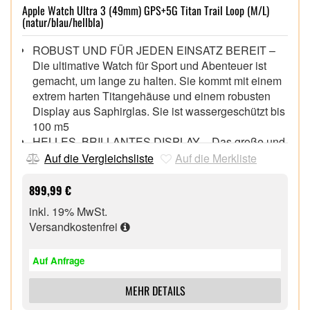
Apple Watch Ultra 3 (49mm) GPS+5G Titan Trail Loop (M/L)
(natur/blau/hellbla)
ROBUST UND FÜR JEDEN EINSATZ BEREIT –
Die ultimative Watch für Sport und Abenteuer ist
gemacht, um lange zu halten. Sie kommt mit einem
extrem harten Titangehäuse und einem robusten
Display aus Saphirglas. Sie ist wassergeschützt bis
100 m5
HELLES, BRILLANTES DISPLAY – Das große und
fortschrittliche Display gibt mehr Licht bei schrägen
Auf die Vergleichsliste
Auf die Merkliste
Blickwinkeln ab. Dadurch ist es noch heller und
besser zu lesen.³ Und du kannst es sogar als
899,99 €
Taschenlampe benutzen
inkl. 19% MwSt.
BATTERIELAUFZEIT FÜR MEHRERE TAGE – Bis
Versandkostenfrei
zu 42 Stunden bei normaler Nutzung und bis zu 72
Stunden im Stromsparmodus.² Tracke ein Training
Auf Anfrage
mit durchgehenden GPS Abfragen und
Herzfrequenzmessungen für bis zu 20 Stunden im
MEHR DETAILS
Stromsparmodus²
ULTIMATIVE LAUF- und WORKOUT-BEGLEITUNG