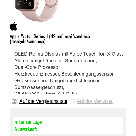
Apple Watch Series 1 (42mm) rosé/sandrosa
(roségold/sandrosa)
OLED Retina Display mit Force Touch, Ion-X Glas,
Aluminiumgehäuse mit Sportarmband,
Dual-Core Prozessor,
Herzfrequenzmesser, Beschleunigungssensor,
Gyrosensor und Umgebungslichtsensor
Spritzwassergeschützt,
WLAN (802.11b/g/n 2,4 GHz),
Bluetooth 4.0,
Auf die Vergleichsliste
Auf die Merkliste
Integrierte wiederaufladbare Lithium-Ionen-
Batterie,
Bis zu 18 Stunden Batterielaufzeit, Magnetisches
Nicht auf Lager
Ladekabel,
Ausverkauft