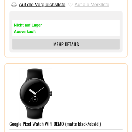
persönlichen Ziele
Auf die Vergleichsliste
Auf die Merkliste
Ausdauernder Akku mit Schnellladefunktion³,
Umfangreiches App-Ecosystem durch Google Wear
OS,
Nicht auf Lager
Ausverkauft
MEHR DETAILS
Google Pixel Watch WiFi DEMO (matte black/obsidi)