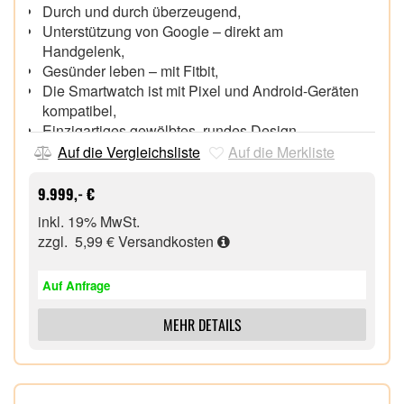
Durch und durch überzeugend,
Unterstützung von Google – direkt am
Handgelenk,
Gesünder leben – mit Fitbit,
Die Smartwatch ist mit Pixel und Android-Geräten
kompatibel,
Einzigartiges gewölbtes, rundes Design,
Öfter mal ein neuer Look – mit verschiedenen
Auf die Vergleichsliste
Auf die Merkliste
Armbändern,
Bluetooth/WLAN,
9.999,- €
6 Monate Fitbit Premium inklusive,
inkl. 19% MwSt.
3 Monate YouTube Music Premium,
zzgl. 5,99 €
Versandkosten
Auf Anfrage
MEHR DETAILS