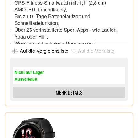
GPS-Fitness-Smartwatch mit 1,1“ (2,8 cm)
AMOLED-Touchdisplay,
Bis zu 10 Tage Batterielaufzeit und
Schnellladefunktion,
Über 25 vorinstallierte Sport-Apps - wie Laufen,
Yoga oder HIIT,
Workouts mit animierte Übungen und
Trainingspläne,
Auf die Vergleichsliste
Auf die Merkliste
24/7 Health-Tracking, inkl. Body Battery, Stresslevel
und Pulse Ox
Schlafanalyse, mit Sleep Score zur Schlafqualität
Nicht auf Lager
und Insights,
Ausverkauft
Garmin Pay und Musikplayer für Offline-Streaming-
Playlists,
MEHR DETAILS
Connected Features wie Smart Notifications und
Notfall-Assistenz,
Wasserdicht bis zu 5 ATM und mit 18 mm
Schnellwechselarmband,