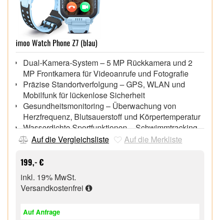
imoo Watch Phone Z7 (blau)
Dual-Kamera-System – 5 MP Rückkamera und 2
MP Frontkamera für Videoanrufe und Fotografie
Präzise Standortverfolgung – GPS, WLAN und
Mobilfunk für lückenlose Sicherheit
Gesundheitsmonitoring – Überwachung von
Herzfrequenz, Blutsauerstoff und Körpertemperatur
Wasserdichte Sportfunktionen – Schwimmtracking
und verschiedene Sportmodi für aktive Kinder
Auf die Vergleichsliste
Auf die Merkliste
Klappbares Display-Design – optimaler Schutz für
Bildschirm und Kameras
199,- €
Lange Akkulaufzeit – für zuverlässige Nutzung im
inkl. 19% MwSt.
Alltag ohne ständiges Aufladen
Versandkostenfrei
Auf Anfrage