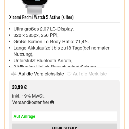
Xiaomi Redmi Watch 5 Active (silber)
Ultra großes 2,0? LC-Display,
320 x 385px, 250 PPI,
Große Screen-To-Body-Ratio: 71,4%,
Lange Akkulaufzeit bis zu18 Tage(bei normaler
Nutzung),
Unterstützt Bluetooth-Anrufe,
2 Mikrofon-Uplink-Rauschunterdrückung,
Erweiterte Fitness-und Trainingsverfolgung,
Auf die Vergleichsliste
Auf die Merkliste
Vielseitige Analyse von Herzfrequenz, SpO2, Schlaf
und mehr,
33,99 €
5 ATM Wasserdichtigkeit,
inkl. 19% MwSt.
Versandkostenfrei
Auf Anfrage
MEHR DETAILS