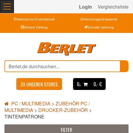
Login
Vergleichsliste
Telefonische Erreichbarkeit
Hervorragend bewertet
Sichere Zahlung
Schnelle Lieferung
0ₓ
0,- €
ZU UNSEREN STORES
PC / MULTIMEDIA
>
ZUBEHÖR PC /
MULTIMEDIA
>
DRUCKER-ZUBEHÖR
>
TINTENPATRONE
FILTER