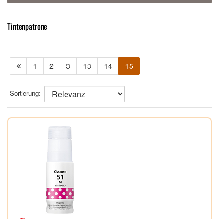
Tintenpatrone
1
2
3
13
14
15
Sortierung: