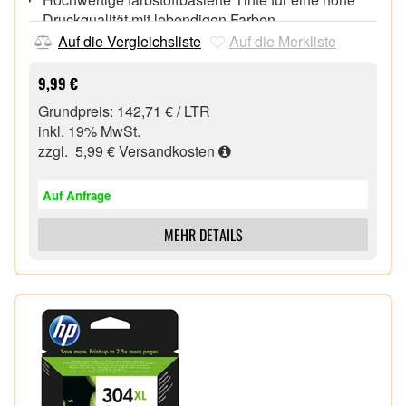
Druckqualität mit lebendigen Farben
Schnelles und einfaches Nachfüllen dank des
Auf die Vergleichsliste
Auf die Merkliste
intelligenten Behälterdesigns
Kompatibel mit: PIXMA G1500, PIXMA G2500,
9,99 €
PIXMA G3500, PIXMA G4500, PIXMA G1510,
Grundpreis: 142,71 € / LTR
PIXMA G2510, PIXMA G3510, PIXMA G4510,
inkl. 19% MwSt.
PIXMA G1410, PIXMA G2410, PIXMA G3410,
zzgl. 5,99 €
Versandkosten
PIXMA G4410
Auf Anfrage
MEHR DETAILS