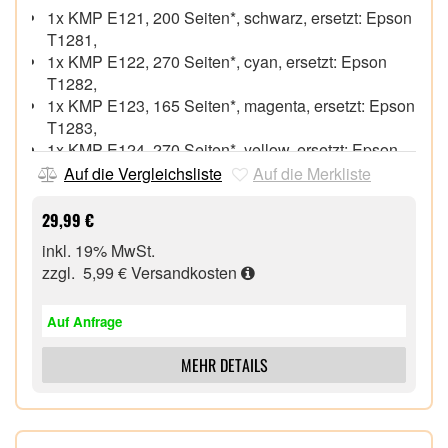
1x KMP E121, 200 Seiten*, schwarz, ersetzt: Epson
T1281,
1x KMP E122, 270 Seiten*, cyan, ersetzt: Epson
T1282,
1x KMP E123, 165 Seiten*, magenta, ersetzt: Epson
T1283,
1x KMP E124, 270 Seiten*, yellow, ersetzt: Epson
T1284,
Auf die Vergleichsliste
Auf die Merkliste
* = Reichweite/Seitenleistung nach ISO/IEC
24711,
29,99 €
ersetzt Epson T1285, Fuchs (T1281, T1282, T1283,
inkl. 19% MwSt.
T1284),
zzgl. 5,99 €
Versandkosten
Inhalt (ml) 1x 5,9 (schwarz), 3x 3,5 (je 1x cyan,
magenta, yellow)
Auf Anfrage
kompatibel mit: Epson Stylus S22, Epson Stylus
SX125, SX130, SX230, SX235W, SX420W,
MEHR DETAILS
SX425W, SX430, SX435W, SX440W, SX445W
Epson Stylus Office BX305F, BX305FW,