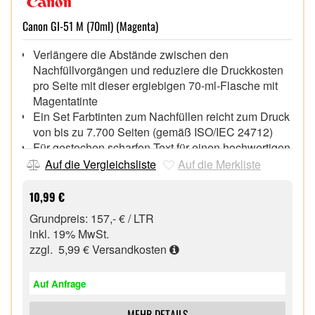
Canon GI-51 M (70ml) (Magenta)
Verlängere die Abstände zwischen den
Nachfüllvorgängen und reduziere die Druckkosten
pro Seite mit dieser ergiebigen 70-ml-Flasche mit
Magentatinte
Ein Set Farbtinten zum Nachfüllen reicht zum Druck
von bis zu 7.700 Seiten (gemäß ISO/IEC 24712)
Für gestochen scharfen Text für einen hochwertigen
Dokumentendruck
Auf die Vergleichsliste
Auf die Merkliste
Farbstoffbasierte Farbtinten für starke Bilder und
Fotos,
10,99 €
Die Formgebung der Einfüllöffnung passt nur zur
Grundpreis: 157,- € / LTR
Tintenflasche der jeweiligen Farbe – so kommt z.B.
inkl. 19% MwSt.
keine Magentatinte in den Behälter einer anderen
zzgl. 5,99 €
Versandkosten
Farbe
Diese Nachfüllflaschen müssen nicht gequetscht
Auf Anfrage
werden und stoppen die Befüllung automatisch,
wenn der Tintenbehälter voll ist – das ist sauber und
MEHR DETAILS