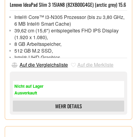
Lenovo IdeaPad Slim 3 15IAN8 (82XB00G4GE) (arctic grey) 15.6
Intel® Core™ i3-N305 Prozessor (bis zu 3,80 GHz,
6 MB Intel® Smart Cache)
39,62 cm (15,6") entspiegeltes FHD IPS Display
(1.920 x 1.080),
8 GB Arbeitsspeicher,
512 GB M.2 SSD,
Intel® UHD Graphics,
FHD Webcam mit integriertem Mikrofon,
Auf die Vergleichsliste
Auf die Merkliste
Wi-Fi 6 (802.11ax), Bluetooth® 5.2,
1x HDMI 1.4, 1x USB 3.2 Gen 1 Type-C
(DisplayPort™ 1.2), 1x USB 3.2 Gen 1,
Nicht auf Lager
Speicherkartenleser
Ausverkauft
Windows 11 Home 64 Bit,
MEHR DETAILS