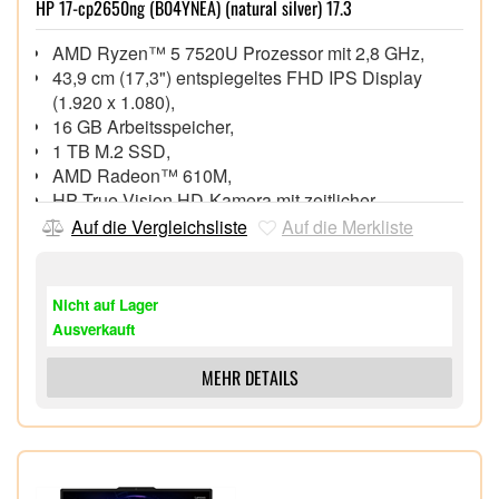
HP 17-cp2650ng (B04YNEA) (natural silver) 17.3
AMD Ryzen™ 5 7520U Prozessor mit 2,8 GHz,
43,9 cm (17,3") entspiegeltes FHD IPS Display
(1.920 x 1.080),
16 GB Arbeitsspeicher,
1 TB M.2 SSD,
AMD Radeon™ 610M,
HP True Vision HD-Kamera mit zeitlicher
Rauschminderung und integrierten Dual-Array-
Auf die Vergleichsliste
Auf die Merkliste
Digitalmikrofonen
Wi-Fi 5 (802.11ac), Bluetooth® 4.2,
1x HDMI 1.4b, 1x USB 3.1 Gen 1 Type-C, 2x USB
Nicht auf Lager
3.1 Gen 1,
Ausverkauft
Windows 11 Home 64 Bit,
MEHR DETAILS