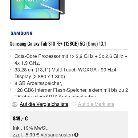
Samsung Galaxy Tab S10 FE+ (128GB) 5G (Grau) 13.1
Octa-Core Prozessor mit 1x 2,9 GHz + 3x 2,6 GHz +
4x 1,9 GHz,
33,28 cm (13,1") Multi-Touch WQXGA+ 90 Hz4
Display (2.880 x 1.800)
8 GB Arbeitsspeicher,
128 GB6 interner Flash-Speicher, extern mit bis zu 2
TB über microSD™ Karte erweiterbar
13 MP Digitalkamera, 12 MP Webcam,
Auf die Vergleichsliste
Auf die Merkliste
Wi-Fi 6 (802.11ax), Bluetooth® 5.3, GPS, 5G,
USB 2.0 Type-C, microSD™ Speicherkartenslot,
849,- €
Dual-SIM (Nano + eSIM7) kompatibel
inkl. 19% MwSt.
Android™ 15.0 Betriebssystem,
zzgl. 5,99 €
Versandkosten
S Pen + USB Type-C Datenkabel im Lieferumfang,