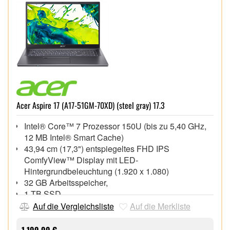
Acer Aspire 17 (A17-51GM-70XD) (steel gray) 17.3
Intel® Core™ 7 Prozessor 150U (bis zu 5,40 GHz,
12 MB Intel® Smart Cache)
43,94 cm (17,3") entspiegeltes FHD IPS
ComfyView™ Display mit LED-
Hintergrundbeleuchtung (1.920 x 1.080)
32 GB Arbeitsspeicher,
1 TB SSD,
NVIDIA® Geforce® RTX 2050, 4 GB,
Auf die Vergleichsliste
Auf die Merkliste
Hintergrundbeleuchtete Tastatur, FHD Webcam mit
integriertem Mikrofon
1.199,99 €