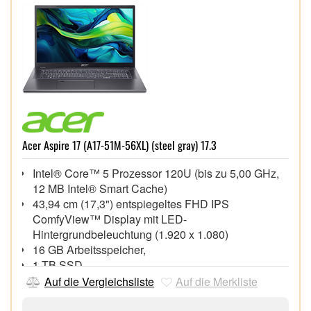
Acer Aspire 17 (A17-51M-56XL) (steel gray) 17.3
Intel® Core™ 5 Prozessor 120U (bis zu 5,00 GHz,
12 MB Intel® Smart Cache)
43,94 cm (17,3") entspiegeltes FHD IPS
ComfyView™ Display mit LED-
Hintergrundbeleuchtung (1.920 x 1.080)
16 GB Arbeitsspeicher,
1 TB SSD,
Intel® Graphics,
Auf die Vergleichsliste
Auf die Merkliste
Hintergrundbeleuchtete Tastatur, FHD Webcam mit
integriertem Mikrofon