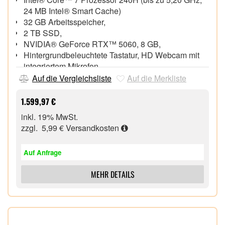
24 MB Intel® Smart Cache)
32 GB Arbeitsspeicher,
2 TB SSD,
NVIDIA® GeForce RTX™ 5060, 8 GB,
Hintergrundbeleuchtete Tastatur, HD Webcam mit
integriertem Mikrofon
LAN, Wi-Fi 6E (802.11ax), Bluetooth® 5.3,
Auf die Vergleichsliste
Auf die Merkliste
1x HDMI™, 1x Mini DisplayPort 1.4, 1x USB 3.2
Gen 2 Type-C, 1x USB 3.2 Gen 2, 1x USB 3.2 Gen
1.599,97 €
1, 1x USB 2.0
inkl. 19% MwSt.
Windows® 11 Home 64 Bit,
zzgl. 5,99 €
Versandkosten
43,9 cm (17,3") entspiegeltes IPS 144 Hz Display
(1.920 x 1.080),
Auf Anfrage
MEHR DETAILS