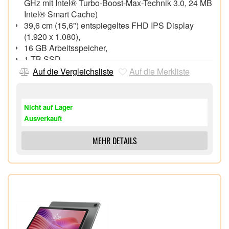
GHz mit Intel® Turbo-Boost-Max-Technik 3.0, 24 MB
Intel® Smart Cache)
39,6 cm (15,6") entspiegeltes FHD IPS Display
(1.920 x 1.080),
16 GB Arbeitsspeicher,
1 TB SSD,
Intel® Arc™ Graphics,
Auf die Vergleichsliste
Auf die Merkliste
Hintergrundbeleuchtete Tastatur, HD Webcam mit
integriertem Mikrofon
Wi-Fi 6 (802.11ax), Bluetooth® 5.1,
Nicht auf Lager
1x HDMI, 1x USB 3.2 Gen 1 Type-C, 2x USB 3.2
Ausverkauft
Gen 1, Speicherkartenleser¹
Windows® 11 Home 64 Bit,
MEHR DETAILS