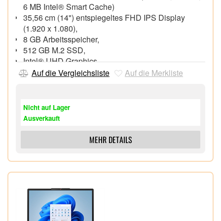
6 MB Intel® Smart Cache)
35,56 cm (14") entspiegeltes FHD IPS Display
(1.920 x 1.080),
8 GB Arbeitsspeicher,
512 GB M.2 SSD,
Intel® UHD Graphics,
FHD Webcam mit integriertem Mikrofon,
Auf die Vergleichsliste
Auf die Merkliste
Wi-Fi 6 (802.11ax), Bluetooth® 5.2,
1x HDMI 1.4, 1x USB 3.2 Gen 1 Type-C
(DisplayPort™ 1.2), 2x USB 3.2 Gen 1,
Nicht auf Lager
Speicherkartenleser
Ausverkauft
Windows 11 Pro 64 Bit,
MEHR DETAILS