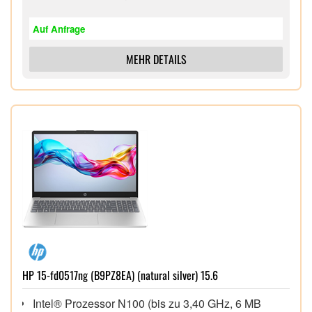
38,86 cm (15,3") entspiegeltes WUXGA IPS Display
(1.920 x 1.200),
Auf Anfrage
MEHR DETAILS
HP 15-fd0517ng (B9PZ8EA) (natural silver) 15.6
Intel® Prozessor N100 (bis zu 3,40 GHz, 6 MB