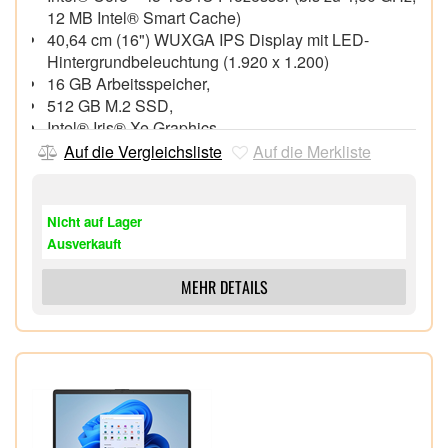
12 MB Intel® Smart Cache)
40,64 cm (16") WUXGA IPS Display mit LED-
Hintergrundbeleuchtung (1.920 x 1.200)
16 GB Arbeitsspeicher,
512 GB M.2 SSD,
Intel® Iris® Xe Graphics,
FHD Webcam mit integriertem Mikrofon,
Auf die Vergleichsliste
Auf die Merkliste
Wi-Fi 6 (802.11ax), Bluetooth® 5.1,
1x HDMI 1.4, 1x USB 3.2 Gen 2 Type-C
(DisplayPort™), 3x USB 3.2 Gen 1
Nicht auf Lager
Windows® 11 Home 64 Bit,
Ausverkauft
MEHR DETAILS