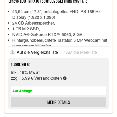
Lenovo LOQ 17IRX10 (83JH0023GE) (luna grey) 17.3
43,94 cm (17,3") entspiegeltes FHD IPS 165 Hz
Display (1.920 x 1.080)
24 GB Arbeitsspeicher,
1 TB M.2 SSD,
NVIDIA® GeForce RTX™ 5060, 8 GB,
Hintergrundbeleuchtete Tastatur, 5 MP Webcam mit
integriertem Mikrofon
Gigabit Ethernet LAN, Wi-Fi 6 (802.11ax),
Auf die Vergleichsliste
Auf die Merkliste
Bluetooth® 5.2,
1x HDMI® 2.1, 1x USB 3.2 Gen 2 Type-C®
1.399,99 €
(DisplayPort™ 1.4), 4x USB 3.2 Gen 1
inkl. 19% MwSt.
Windows® 11 Home 64 Bit,
zzgl. 5,99 €
Versandkosten
Intel® Core™ i7-13650HX Prozessor (bis zu 4,90
GHz mit Intel® Turbo-Boost-Max-Technik 3.0, 24 MB
Auf Anfrage
Intel® Smart Cache)
MEHR DETAILS