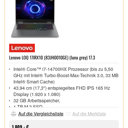
Lenovo LOQ 17IRX10 (83JH0010GE) (luna grey) 17.3
Intel® Core™ i7-14700HX Prozessor (bis zu 5,50
GHz mit Intel® Turbo-Boost-Max-Technik 3.0, 33 MB
Intel® Smart Cache)
43,94 cm (17,3") entspiegeltes FHD IPS 165 Hz
Display (1.920 x 1.080)
32 GB Arbeitsspeicher,
1 TB M.2 SSD,
NVIDIA® GeForce RTX™ 5070, 8 GB,
Auf die Vergleichsliste
Auf die Merkliste
Hintergrundbeleuchtete Tastatur, 5 MP Webcam mit
integriertem Mikrofon
1.809,- €