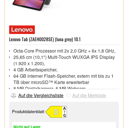
Lenovo Tab (ZAEH0028SE) (luna grey) 10.1
Octa-Core Prozessor mit 2x 2,0 GHz + 6x 1,8 GHz,
25,65 cm (10,1") Multi-Touch WUXGA IPS Display
(1.920 x 1.200),
4 GB Arbeitsspeicher,
64 GB interner Flash-Speicher, extern mit bis zu 1
TB über microSD™ Karte erweiterbar
8 MP Digitalkamera, 5 MP Webcam,
Wi-Fi 5 (802.11ac), Bluetooth® 5.3, GPS,
Auf die Vergleichsliste
Auf die Merkliste
USB 2.0 Type-C, microSD™ Speicherkartenslot,
Android™ 14.0 Betriebssystem,
Produktdatenblatt
Hülle im Lieferumfang,
Nicht auf Lager