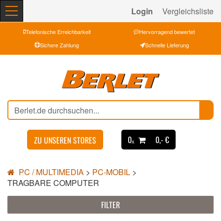
Login
Vergleichsliste
Telefonische Erreichbarkeit
Hervorragend bewertet
Sichere Zahlung
Schnelle Lieferung
0ₓ
0,- €
ZU UNSEREN STORES
PC / MULTIMEDIA
>
PC-MOBIL
>
TRAGBARE COMPUTER
FILTER