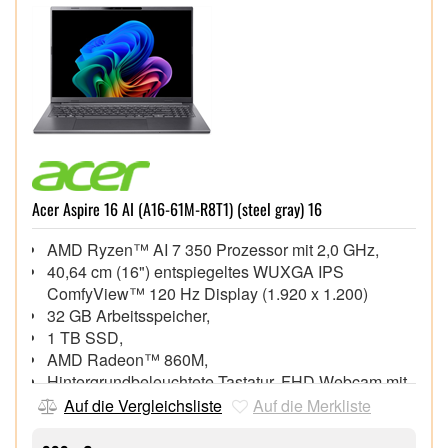
Acer Aspire 16 AI (A16-61M-R8T1) (steel gray) 16
AMD Ryzen™ AI 7 350 Prozessor mit 2,0 GHz,
40,64 cm (16") entspiegeltes WUXGA IPS
ComfyView™ 120 Hz Display (1.920 x 1.200)
32 GB Arbeitsspeicher,
1 TB SSD,
AMD Radeon™ 860M,
Hintergrundbeleuchtete Tastatur, FHD Webcam mit
integriertem Mikrofon
Auf die Vergleichsliste
Auf die Merkliste
Wi-Fi 6E (802.11ax), Bluetooth® 5.3,
1x HDMI 2.1, 2x USB4™ (DisplayPort™), 2x USB