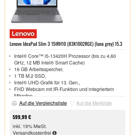
Lenovo IdeaPad Slim 3 15IRH10 (83K1002RGE) (luna grey) 15.3
Intel® Core™ i5-13420H Prozessor (bis zu 4,60
GHz, 12 MB Intel® Smart Cache)
16 GB Arbeitsspeicher,
1 TB M.2 SSD,
Intel® UHD-Grafik für 13. Gen.,
FHD Webcam mit IR-Funktion und integriertem
Mikrofon,
Wi-Fi 7 (802.11be), Bluetooth® 5.4,
Auf die Vergleichsliste
Auf die Merkliste
1x HDMI 1.4, 1x USB 3.2 Gen 1 Type-C
(DisplayPort™ 1.2), 2x USB 3.2 Gen 1,
599,99 €
Speicherkartenleser
inkl. 19% MwSt.
Windows® 11 Home 64 Bit,
Versandkostenfrei