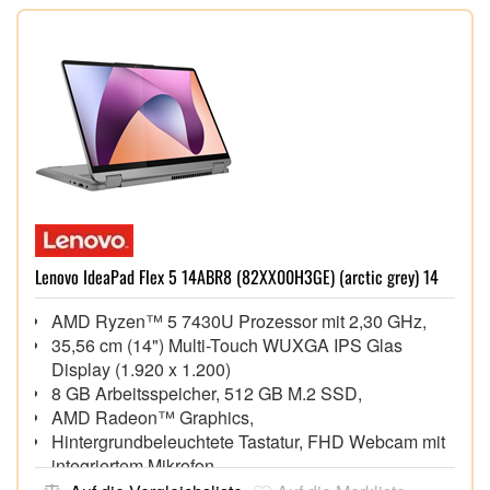
Lenovo IdeaPad Flex 5 14ABR8 (82XX00H3GE) (arctic grey) 14
AMD Ryzen™ 5 7430U Prozessor mit 2,30 GHz,
35,56 cm (14") Multi-Touch WUXGA IPS Glas
Display (1.920 x 1.200)
8 GB Arbeitsspeicher, 512 GB M.2 SSD,
AMD Radeon™ Graphics,
Hintergrundbeleuchtete Tastatur, FHD Webcam mit
integriertem Mikrofon
Wi-Fi 6 (802.11ax), Bluetooth® 5.3,