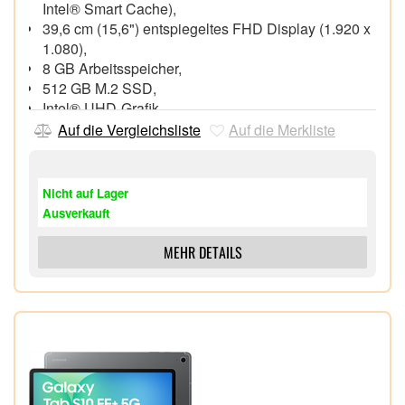
Intel® Smart Cache),
39,6 cm (15,6") entspiegeltes FHD Display (1.920 x
1.080),
8 GB Arbeitsspeicher,
512 GB M.2 SSD,
Intel® UHD-Grafik,
HP True Vision HD-Kamera mit Rauschminderung
Auf die Vergleichsliste
Auf die Merkliste
und integrierten Dual-Array-Digitalmikrofonen
Wi-Fi 6E (802.11ax), Bluetooth® 5.3,
1x HDMI 1.4b, 1x USB 3.1 Gen 1 Type-C®, 2x USB
Nicht auf Lager
3.1 Gen 1,
Ausverkauft
Windows® 11 Home 64 Bit,
MEHR DETAILS