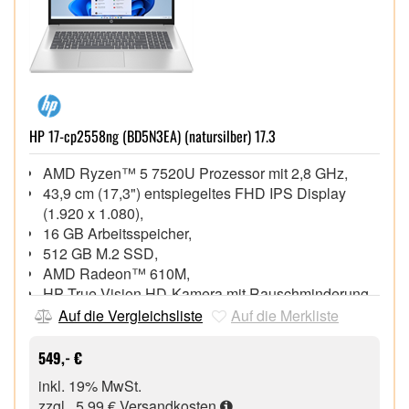
HP 17-cp2558ng (BD5N3EA) (natursilber) 17.3
AMD Ryzen™ 5 7520U Prozessor mit 2,8 GHz,
43,9 cm (17,3") entspiegeltes FHD IPS Display
(1.920 x 1.080),
16 GB Arbeitsspeicher,
512 GB M.2 SSD,
AMD Radeon™ 610M,
HP True Vision HD-Kamera mit Rauschminderung
und integrierten Dual-Array-Digitalmikrofonen
Auf die Vergleichsliste
Auf die Merkliste
Wi-Fi 5 (802.11ac), Bluetooth® 4.2,
1x HDMI 1.4b, 1x USB 3.1 Gen 1 Type-C®, 2x USB
549,- €
3.1 Gen 1,
inkl. 19% MwSt.
Windows® 11 Home 64 Bit,
zzgl. 5,99 €
Versandkosten