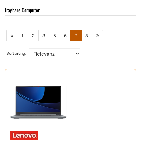
tragbare Computer
1
2
3
5
6
7
8
Sortierung: