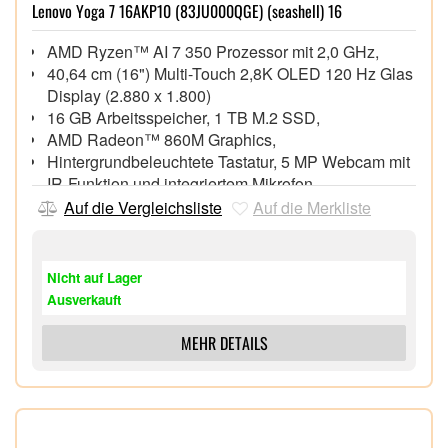
Lenovo Yoga 7 16AKP10 (83JU000QGE) (seashell) 16
AMD Ryzen™ AI 7 350 Prozessor mit 2,0 GHz,
40,64 cm (16") Multi-Touch 2,8K OLED 120 Hz Glas
Display (2.880 x 1.800)
16 GB Arbeitsspeicher, 1 TB M.2 SSD,
AMD Radeon™ 860M Graphics,
Hintergrundbeleuchtete Tastatur, 5 MP Webcam mit
IR-Funktion und integriertem Mikrofon
Wi-Fi 7 (802.11be), Bluetooth® 5.4,
Auf die Vergleichsliste
Auf die Merkliste
1x HDMI 2.1, 1x USB 3.2 Gen 2 Type-C®
(DisplayPort™ 2.1), 1x USB 3.2 Gen 2 Type-C®
(DisplayPort™ 1.4a), 1x USB 3.2 Gen 1, microSD™
Nicht auf Lager
Speicherkartenleser
Ausverkauft
Windows 11 Home 64 Bit,
Yoga® Pen im Lieferumfang,
MEHR DETAILS