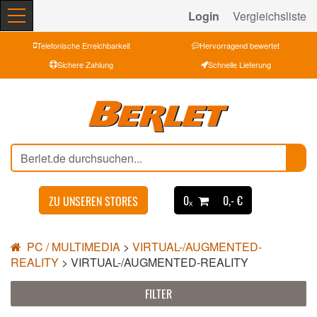
Login
Vergleichsliste
Telefonische Erreichbarkeit
Hervorragend bewertet
Sichere Zahlung
Schnelle Lieferung
0ₓ
0,- €
ZU UNSEREN STORES
PC / MULTIMEDIA
>
VIRTUAL-/AUGMENTED-
REALITY
>
VIRTUAL-/AUGMENTED-REALITY
FILTER