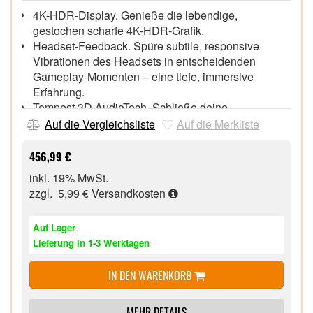
4K-HDR-Display. Genieße die lebendige,
gestochen scharfe 4K-HDR-Grafik.
Headset-Feedback. Spüre subtile, responsive
Vibrationen des Headsets in entscheidenden
Gameplay-Momenten – eine tiefe, immersive
Erfahrung.
Tempest 3D AudioTech. Schließe deine
Stereokopfhörer an und höre mit Tempest 3D
Auf die Vergleichsliste
Auf die Merkliste
AudioTech in verbesserten, realistischen
Klanglandschaften, woher die Geräusche kommen,
456,99 €
denn der Ton passt sich dynamisch an deine
inkl. 19% MwSt.
Position und Kopfbewegungen an.
zzgl. 5,99 €
Versandkosten
Fingerberührungserkennung. Interagiere ganz
natürlich und intuitiv mit Objekten und Umgebungen
Auf Lager
im Spiel.
Lieferung in 1-3 Werktagen
Haptisches Feedback. Unterschiedliche
Vibrationen, die über die PS VR2 Sense-Controller
IN DEN WARENKORB
übertragen werden.
MEHR DETAILS