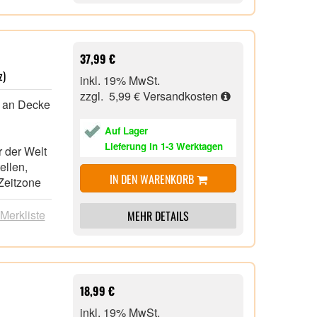
leichenden
äusche
 Surren
37,99 €
3,90 cm,
z)
inkl. 19% MwSt.
zzgl. 5,99 €
Versandkosten
t an Decke
Auf Lager
Lieferung in 1-3 Werktagen
 der Welt
ellen,
IN DEN WARENKORB
Zeitzone
aktisch
 Merkliste
MEHR DETAILS
lichen
t
ckton-
18,99 €
ierung der
inkl. 19% MwSt.