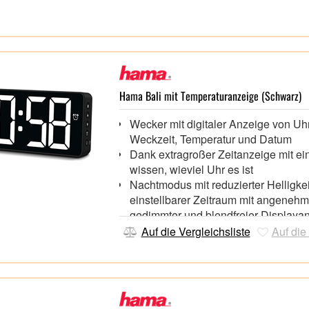
Hama Bali mit Temperaturanzeige (Schwarz)
Wecker mit digitaler Anzeige von Uhr
Weckzeit, Temperatur und Datum
Dank extragroßer Zeitanzeige mit ei
wissen, wieviel Uhr es ist
Nachtmodus mit reduzierter Helligkei
einstellbarer Zeitraum mit angenehm
gedimmter und blendfreier Displaya
Anzeige der Innentemperatur,
Auf die Vergleichsliste
Auf die
Speed-Alarm weckt Schlafmützen mi
zunehmendem Weckton-Tempo,
Einstellung der Weckzeiten als Wor
Alarm, der von Montag bis Freitag akt
Lautstärke auf individuelle Bedürfni