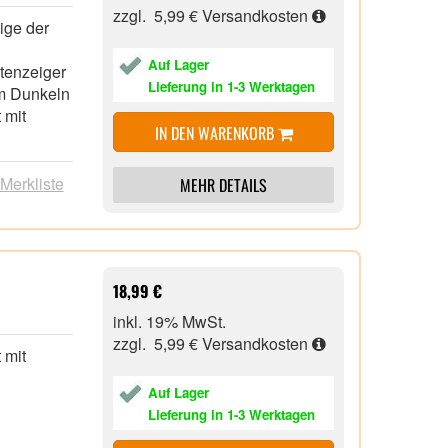
arkeit
zzgl. 5,99 €
Versandkosten
ige der
g im
rn
Auf Lager
tenzeiger
orgung
Lieferung in 1-3 Werktagen
im Dunkeln
en
 mit
t
IN DEN WARENKORB
lisch,
ienisch,
 Merkliste
MEHR DETAILS
iger ist
tion und
n Grad
18,99 €
ge der
inkl. 19% MwSt.
ird über
zzgl. 5,99 €
Versandkosten
 mit
Auf Lager
Lieferung in 1-3 Werktagen