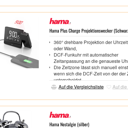
Verbraucherhinweis: Durch den sch
Sekundenzeiger sind keine Tickger
hörbar, das Uhrwerk ist durch leises
leicht zu hören
Breite x Tiefe x Höhe: 9,2 x 9,20 x 
Hama Plus Charge Projektionswecker (Schwar
Gewicht: 106 g,
360° drehbare Projektion der Uhrzei
Anzahl Batterien: 1,
oder Wand,
Batterietyp: AA Mignon,
DCF-Funkuhr mit automatischer
Zeitanpassung an die genaueste Uhr
Die Zeitzone lässt sich manuell einst
wenn sich die DCF-Zeit von der der 
unterscheidet
Zwei Weckzeiten programmierbar, pr
Auf die Vergleichsliste
Auf die
wenn zwei Personen zu unterschied
Zeiten aufstehen, Speed-Alarm weck
Schlafmützen mit zunehmendem We
Tempo
Touch-Sensor zur komfortablen Aktiv
Hintergrundbeleuchtung und
Hama Nostalgie (silber)