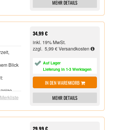
MEHR DETAILS
34,99 €
inkl. 19% MwSt.
zzgl. 5,99 €
Versandkosten
zeit,
Auf Lager
nem Blick
Lieferung in 1-3 Werktagen
t:
IN DEN WARENKORB
nzeige
 Merkliste
MEHR DETAILS
t
king-Day-
iv ist
29,99 €
sse