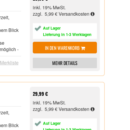
möglich -
inkl. 19% MwSt.
zzgl. 5,99 €
Versandkosten
zeit,
em nahezu
Auf Lager
nem Blick
ge der
Lieferung in 1-3 Werktagen
scher
sse
Temperatur
IN DEN WARENKORB
möglich -
 je nach
 Merkliste
MEHR DETAILS
hiedenen
hlen
rgung zum
29,99 €
middle,
inkl. 19% MwSt.
zzgl. 5,99 €
Versandkosten
zeit,
en Uni-
Auf Lager
nem Blick
Lieferung in 1-3 Werktagen