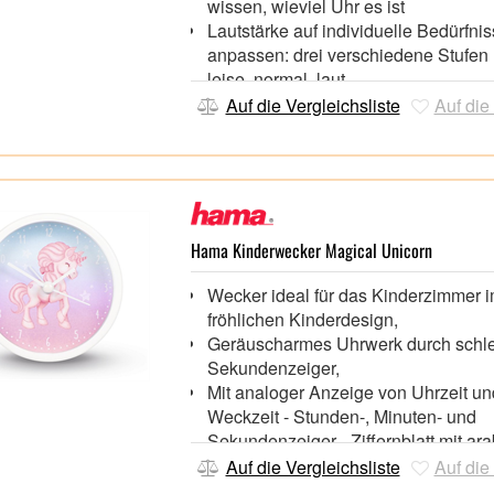
wissen, wieviel Uhr es ist
Lautstärke auf individuelle Bedürfni
anpassen: drei verschiedene Stufen 
leise, normal, laut
Displayfarben individuell einstellen:
Auf die Vergleichsliste
Auf die
Stimmung oder Vorlieben aus versc
Schriftfarben oder Farbverläufen wä
USB-Anschluss mit 1 A Stromverso
Aufladen von mobilen Endgeräten
Mit Schlummerfunktion,
Display in 4 Helligkeitsstufen: high, 
Hama Kinderwecker Magical Unicorn
low, off (im USB-Betrieb)
Wecker ideal für das Kinderzimmer 
Multicolor-Display mit 4 verschieden
fröhlichen Kinderdesign,
Farben (weiß, blau, grün, rot) und 3
Geräuscharmes Uhrwerk durch schl
verschiedenen Farbverläufen
Sekundenzeiger,
Mit analoger Anzeige von Uhrzeit un
Weckzeit - Stunden-, Minuten- und
Sekundenzeiger - Ziffernblatt mit ar
Zahlen
Auf die Vergleichsliste
Auf die
Eine Alarmzeit einstellbar,