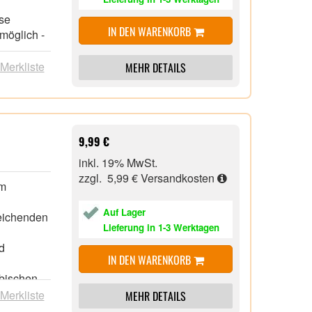
sse
IN DEN WARENKORB
möglich -
 je nach
 Merkliste
MEHR DETAILS
hiedenen
hlen
rgung zum
9,99 €
middle,
inkl. 19% MwSt.
zzgl. 5,99 €
Versandkosten
im
en Uni-
Auf Lager
eichenden
Lieferung in 1-3 Werktagen
d
IN DEN WARENKORB
abischen
 Merkliste
MEHR DETAILS