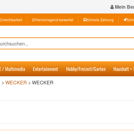
Mein Ber
Erreichbarkeit
Hervorragend bewertet
Sichere Zahlung
Schn
C / Multimedia
Entertainment
Hobby/Freizeit/Garten
Haushalt +
R
>
WECKER
>
WECKER