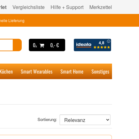
let
Vergleichsliste
Hilfe + Support
Merkzettel
elle Lieferung
0ₓ
0,- €
 Küchen
Smart Wearables
Smart Home
Sonstiges
Sortierung: