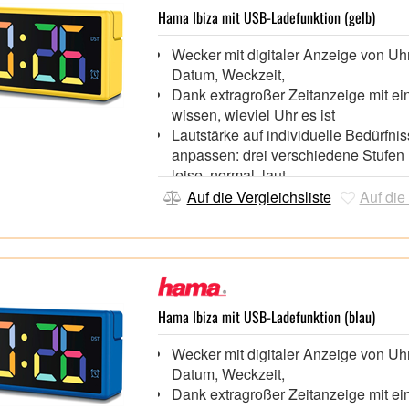
anpassen: drei verschiedene Stufen 
Hama Ibiza mit USB-Ladefunktion (gelb)
leise, normal, laut
Wecker mit digitaler Anzeige von Uhr
Modernes, mattes Gehäuse mit ein
Datum, Weckzeit,
randlosem, klarem Display
Dank extragroßer Zeitanzeige mit ei
Zwei Display-Modi: konstante Anzei
wissen, wieviel Uhr es ist
ausgewählten Einheit oder automati
Lautstärke auf individuelle Bedürfni
Wechsel zwischen Uhrzeit, Datum, 
anpassen: drei verschiedene Stufen 
leise, normal, laut
Displayfarben individuell einstellen:
Auf die Vergleichsliste
Auf die
Stimmung oder Vorlieben aus versc
Schriftfarben oder Farbverläufen wä
USB-Anschluss mit 1 A Stromverso
Aufladen von mobilen Endgeräten
Mit Schlummerfunktion,
Display in 4 Helligkeitsstufen: high, 
Hama Ibiza mit USB-Ladefunktion (blau)
low, off (im USB-Betrieb)
Wecker mit digitaler Anzeige von Uhr
Multicolor-Display mit 4 verschieden
Datum, Weckzeit,
Farben (weiß, blau, grün, rot) und 3
Dank extragroßer Zeitanzeige mit ei
verschiedenen Farbverläufen