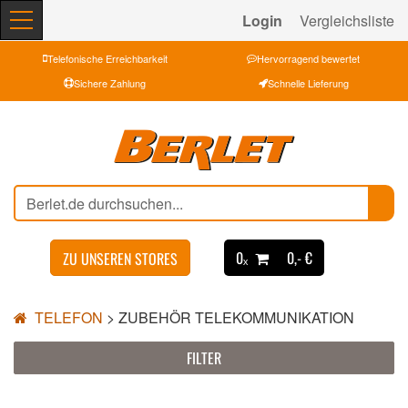
Login
Vergleichsliste
Telefonische Erreichbarkeit
Hervorragend bewertet
Sichere Zahlung
Schnelle Lieferung
0ₓ
0,- €
ZU UNSEREN STORES
TELEFON
>
ZUBEHÖR TELEKOMMUNIKATION
FILTER