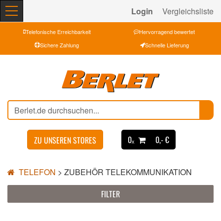
Login
Vergleichsliste
Telefonische Erreichbarkeit
Hervorragend bewertet
Sichere Zahlung
Schnelle Lieferung
0ₓ
0,- €
ZU UNSEREN STORES
TELEFON
>
ZUBEHÖR TELEKOMMUNIKATION
FILTER