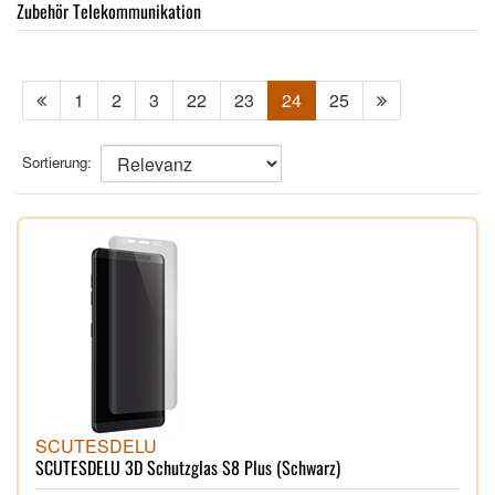
Zubehör Telekommunikation
1
2
3
22
23
24
25
Sortierung:
SCUTESDELU
SCUTESDELU 3D Schutzglas S8 Plus (Schwarz)