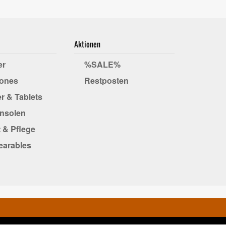
Aktionen
er
%SALE%
ones
Restposten
r & Tablets
onsolen
 & Pflege
earables