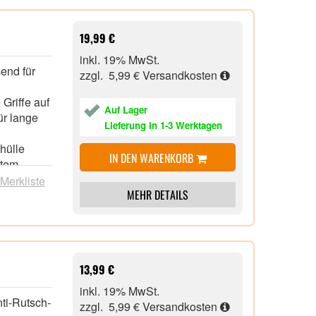
19,99 €
inkl. 19% MwSt.
send für
zzgl. 5,99 €
Versandkosten
 Griffe auf
Auf Lager
ür lange
Lieferung in 1-3 Werktagen
hülle
IN DEN WARENKORB
ltem,
lles
 Merkliste
MEHR DETAILS
t.
tand
ell für die
über
ass alle
13,99 €
inkl. 19% MwSt.
ti-Rutsch-
chutzglas
zzgl. 5,99 €
Versandkosten