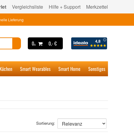
let
Vergleichsliste
Hilfe + Support
Merkzettel
elle Lieferung
0ₓ
0,- €
 Küchen
Smart Wearables
Smart Home
Sonstiges
Sortierung: