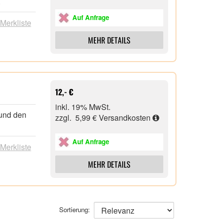
.
ndlichen
tiven
Auf Anfrage
 Merkliste
dere
MEHR DETAILS
em
las, 1x
12,- €
inkl. 19% MwSt.
 und den
zzgl. 5,99 €
Versandkosten
Auf Anfrage
 Merkliste
MEHR DETAILS
Sortierung: