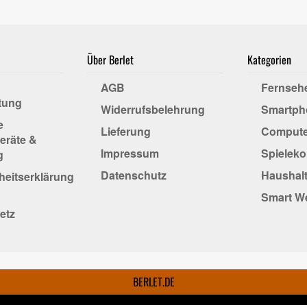
Über Berlet
Kategorien
AGB
Fernseh
tung
Widerrufsbelehrung
Smartph
e
Lieferung
Compute
eräte &
Impressum
Spielek
g
Datenschutz
Haushalt
iheitserklärung
Smart W
etz
BERLET.DE