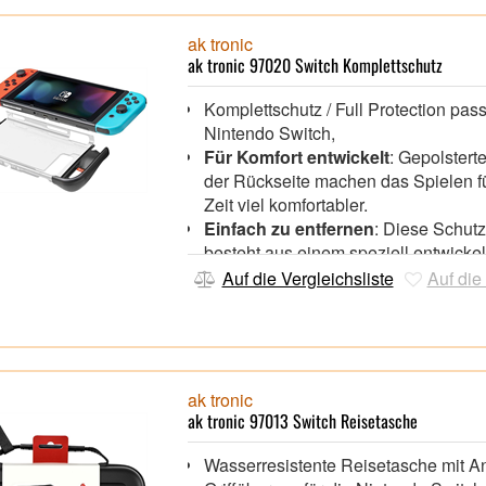
ak tronic
ak tronic 97020 Switch Komplettschutz
Komplettschutz / Full Protection pas
Nintendo Switch,
Für Komfort entwickelt
: Gepolsterte
der Rückseite machen das Spielen f
Zeit viel komfortabler.
Einfach zu entfernen
: Diese Schutz
besteht aus einem speziell entwicke
flexiblen TPUMaterial, das ein schne
Auf die Vergleichsliste
Auf die
Anbringen und Abnehmen ermöglich
Port, Button, Air-Vents und Kicks
Access
: Die Schutzhülle wurde spezi
Switch entwickelt und verfügt daher 
passend platzierte Ausschnitte, so d
ak tronic
Funktionen (außer TV-Dock/Joy-Con
ak tronic 97013 Switch Reisetasche
Entfernung) zugänglich sind
Wasserresistente Reisetasche mit An
Schutzglas
: Dieses extrem dünne S