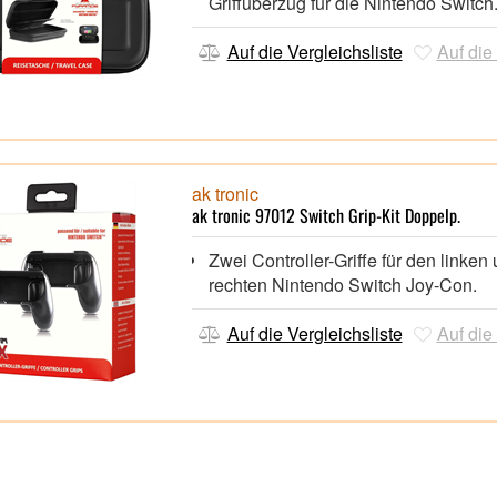
Griffüberzug für die Nintendo Switch
der neusten Generation bietet empfi
Nintendo Switch Displays den ultima
Auf die Vergleichsliste
Auf die
Schutz gegen Kratzer, Stöße und an
Beschädigungen.
Es ist einfach aufzubringen und zud
rückstandslos entfernbar.,
Lieferumfang
:,
1x Schutzhülle, 1x Premium Schutzg
ak tronic
Reinigungsset,
ak tronic 97012 Switch Grip-Kit Doppelp.
Zwei Controller-Griffe für den linken
rechten Nintendo Switch Joy-Con.
Auf die Vergleichsliste
Auf die