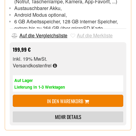
(Notruf, Taschenlampe, Kamera, App-Favorit, ...)
Austauschbarer Akku,
Android Modus optional,
6 GB Arbeitsspeicher, 128 GB interner Speicher,
extern bis zu 256 GB über microSD Karte
13 MP + 0,3 MP + 2 MP Triple-Kamera, 8 MP Front-
Auf die Vergleichsliste
Auf die Merkliste
Kamera,
Wi-Fi 5 (802.11ac), Bluetooth® 5.0, NFC, LTE,
199,99 €
Android™ 15.0 Betriebssystem
inkl. 19% MwSt.
Gesprächszeit bis zu 10 Stunden, Standby-Zeit bis
Versandkostenfrei
zu 230 Stunden,
USB Type-C Kabel, Ladeschale (ohne Netzteil) und
Auf Lager
Smartcover im Lieferumfang
Lieferung in 1-3 Werktagen
IN DEN WARENKORB
MEHR DETAILS