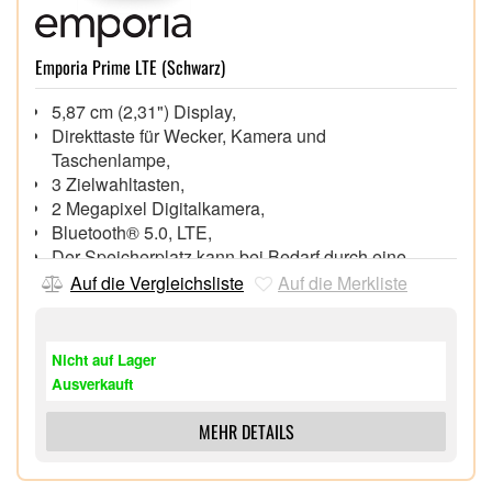
Emporia Prime LTE (Schwarz)
5,87 cm (2,31") Display,
Direkttaste für Wecker, Kamera und
Taschenlampe,
3 Zielwahltasten,
2 Megapixel Digitalkamera,
Bluetooth® 5.0, LTE,
Der Speicherplatz kann bei Bedarf durch eine
microSD Karte um bis zu 8 GB erweitert werden
Auf die Vergleichsliste
Auf die Merkliste
USB Type-C,
Gesprächszeit bis zu 6,5 Stunden, Standby-Zeit bis
zu 185 Stunden
Nicht auf Lager
Ausverkauft
MEHR DETAILS