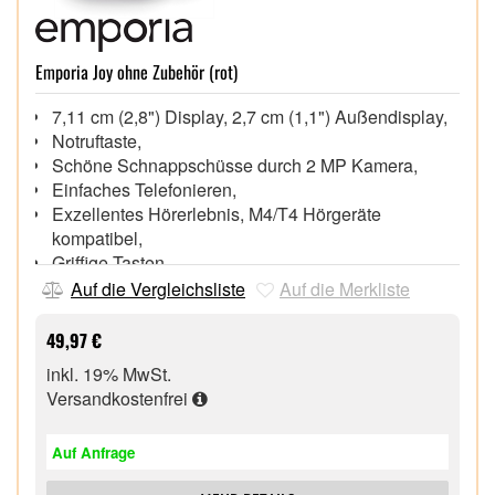
Emporia Joy ohne Zubehör (rot)
7,11 cm (2,8") Display, 2,7 cm (1,1") Außendisplay,
Notruftaste,
Schöne Schnappschüsse durch 2 MP Kamera,
Einfaches Telefonieren,
Exzellentes Hörerlebnis, M4/T4 Hörgeräte
kompatibel,
Griffige Tasten,
Nach IP54 Zertifizierung: Schutz vor Staub und
Auf die Vergleichsliste
Auf die Merkliste
Spritzwasser,
Bluetooth®, USB Type-C, Nano-SIM kompatibel,
49,97 €
Ladeschale, USB Type-C Kabel und Kopfhörer im
inkl. 19% MwSt.
Lieferumfang,
Versandkostenfrei
Auf Anfrage