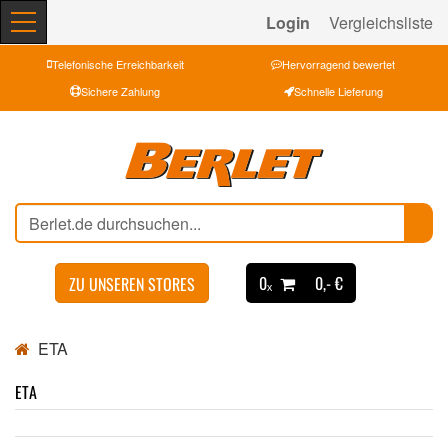
Login
Vergleichsliste
Telefonische Erreichbarkeit
Hervorragend bewertet
Sichere Zahlung
Schnelle Lieferung
0ₓ
0,- €
ZU UNSEREN STORES
ETA
ETA