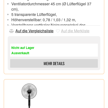
Ventilatordurchmesser 45 cm (Ø Lüfterflügel 37
cm),
5 transparente Lüfterflügel,
Höhenverstellbar: 0,78 / 1,03 / 1,32 m,
Verstellbarer vertikaler Neigungswinkel des
Luftstroms, automatische Oszillation im Bereich von
Auf die Vergleichsliste
Auf die Merkliste
90° möglich
Timer: 1–9 Stunden,
LED-Display,
Nicht auf Lager
Touch-Bedienfeld,
Ausverkauft
Akustisches Signal,
MEHR DETAILS