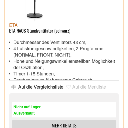
ETA
ETA NAOS Standventilator (schwarz)
Durchmesser des Ventilators 43 cm,
4 Luftstromgeschwindigkeiten, 3 Programme
(NORMAL, FRONT, NIGHT),
Höhe und Neigungswinkel einstellbar, Möglichkeit
der Oszillation,
Timer 1-15 Stunden,
Fernbedienung für bequeme Gebrauch,
Modernes und elegantes Design,
Auf die Vergleichsliste
Auf die Merkliste
Leistung 50 W,
Geräuscharmer Betrieb, LED Display,
Länge des Netzkabels 1,5 m,
Nicht auf Lager
Ausverkauft
MEHR DETAILS