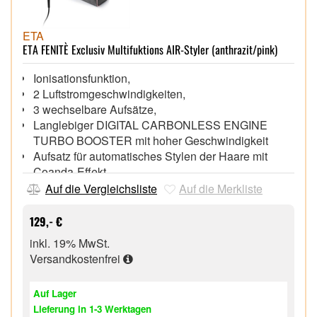
ETA
ETA FENITÈ Exclusiv Multifuktions AIR-Styler (anthrazit/pink)
Ionisationsfunktion,
2 Luftstromgeschwindigkeiten,
3 wechselbare Aufsätze,
Langlebiger DIGITAL CARBONLESS ENGINE
TURBO BOOSTER mit hoher Geschwindigkeit
Aufsatz für automatisches Stylen der Haare mit
Coanda-Effekt,
Praktischer Föhnaufsatz,
Auf die Vergleichsliste
Auf die Merkliste
Föhnaufsatz für Volumen,
Leistung 1400 W,
129,- €
Intelligente Temperaturregelung OPTI-HEAT
inkl. 19% MwSt.
CONTROL,
Versandkostenfrei
Auf Lager
Lieferung in 1-3 Werktagen