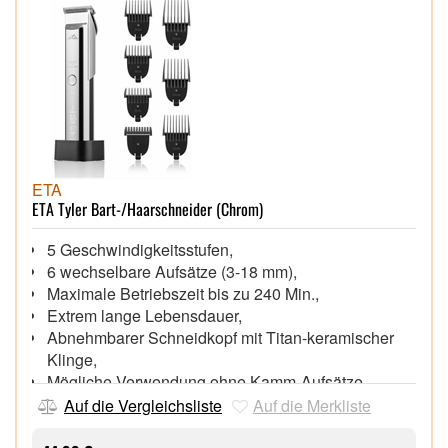
ETA
ETA Tyler Bart-/Haarschneider (Chrom)
5 Geschwindigkeitsstufen,
6 wechselbare Aufsätze (3-18 mm),
Maximale Betriebszeit bis zu 240 Min.,
Extrem lange Lebensdauer,
Abnehmbarer Schneidkopf mit Titan-keramischer
Klinge,
Mögliche Verwendung ohne Kamm-Aufsätze -
einstellbare Schnittlänge
Auf die Vergleichsliste
Auf die Merkliste
Ladezeit 3 Stunden, Netz- und Akkubetrieb,
Aufsatz zum Effilieren,