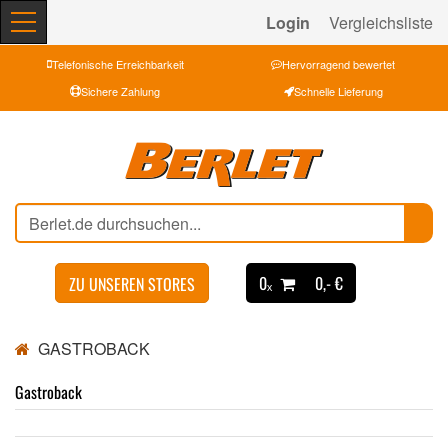
Login
Vergleichsliste
Telefonische Erreichbarkeit
Hervorragend bewertet
Sichere Zahlung
Schnelle Lieferung
0ₓ
0,- €
ZU UNSEREN STORES
GASTROBACK
Gastroback