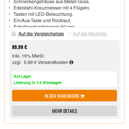
Schneckengehäuse aus Metall-Guss,
Edelstahl-Kreuzmesser mit 4 Flügeln,
Tasten mit LED-Beleuchtung,
Ein/Aus-Taste und Rücklauf,
Scheibendurchmesser 50 mm,
2 Lochscheiben (Bohrungen 4 mm und 8 mm),
Auf die Vergleichsliste
Auf die Merkliste
Wurst- füllvorsatz, Stopfer, Einfüllschale aus Plastik,
Spritzgebäckvorsatz, Kebbevorsatz für die
89,99 €
orientalische Küche
inkl. 19% MwSt.
Maße: B x T x H: 220 x 168 x 377 mm, Gewicht:
zzgl. 5,99 €
Versandkosten
3,15 Kg,
Auf Lager
Lieferung in 1-3 Werktagen
IN DEN WARENKORB
MEHR DETAILS