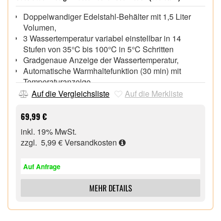
Doppelwandiger Edelstahl-Behälter mit 1,5 Liter
Volumen,
3 Wassertemperatur variabel einstellbar in 14
Stufen von 35°C bis 100°C in 5°C Schritten
Gradgenaue Anzeige der Wassertemperatur,
Automatische Warmhaltefunktion (30 min) mit
Temperaturanzeige,
Schnelles Erhitzen (2.200 Watt Leistung),
Auf die Vergleichsliste
Auf die Merkliste
Soft-Opening-Deckel, öffnet sich auf Knopfdruck,
Ergonomischer Handgriff,
69,99 €
Beleuchteter Ein- und Ausschalter,
inkl. 19% MwSt.
Akustisches Signal, Abschaltautomatik und
zzgl. 5,99 €
Versandkosten
Trockengehschutz,
Auf Anfrage
MEHR DETAILS