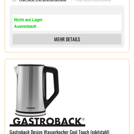
Wassertank und Eiswürfelbehälter
Deckel mit großem Sichtfenster,
Edelstahlgehäuse,
Nicht auf Lager
2,8 Liter Wassertank mit Füllstandsanzeige,
Ausverkauft
Reinigungsfunktion,
Leiser FCKW-freier Hochleistungskompressor,
MEHR DETAILS
Kühlmittel R600a,
Gastroback Design Wasserkocher Cool Touch (edelstahl)