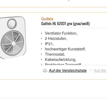
Mit praktischer Kabelaufwicklung,
Geräteabmessung (HxBxT): 54,0 x 41
cm,
Gutfels
Gutfels HL 62031 grw (grau/weiß)
Ventilator Funktion,
2 Heizstufen,
IP21,
hochwertiger Kunststoff,
Thermostat,
Kabelaufwicklung,
Praktischer Tragegriff,
Auf die Vergleichsliste
Auf die