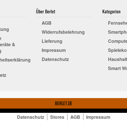
Über Berlet
Kategorien
AGB
Fernseh
tung
Widerrufsbelehrung
Smartph
e
Lieferung
Compute
eräte &
Impressum
Spielek
g
Datenschutz
Haushalt
iheitserklärung
Smart W
etz
BERLET.DE
Datenschutz
Stores
AGB
Impressum