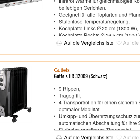
Infrarot Wärme für gleichmäßiges K
beliebigen Gerichten.
Geeignet für alle Topfarten und Pfa
Stufenlose Temperaturregelung,
Kochplatte Links Ø 20 cm (1800 W)
Kochplatte Rechts Ø 16,5 cm (1000
Überhitzungsschutz,
Auf die Vergleichsliste
Auf die
Rutschfeste Standfüße,
Gutfels
Gutfels HR 32009 (Schwarz)
9 Rippen,
Tragegriff,
4 Transportrollen für einen sicheren
optimaler Mobilität.
Umkipp- und Überhitzungsschutz zu
automatischen Abschaltung für Ihre S
Stufenlos regelbares Thermostat,
3 Heizstufen (800/1200/2000 Watt),
Auf die Vergleichsliste
Auf die