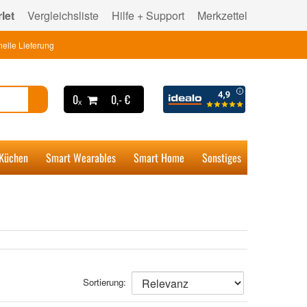
let
Vergleichsliste
Hilfe + Support
Merkzettel
elle Lieferung
0ₓ
0,- €
 Küchen
Smart Wearables
Smart Home
Sonstiges
Sortierung: