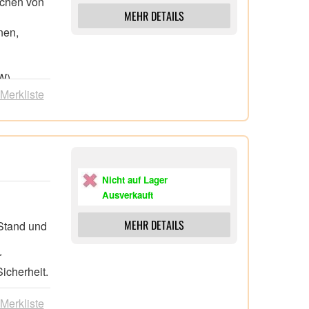
ochen von
MEHR DETAILS
nnen,
,
 W),
 Merkliste
Nicht auf Lager
Ausverkauft
MEHR DETAILS
 Stand und
r
icherheit.
 Merkliste