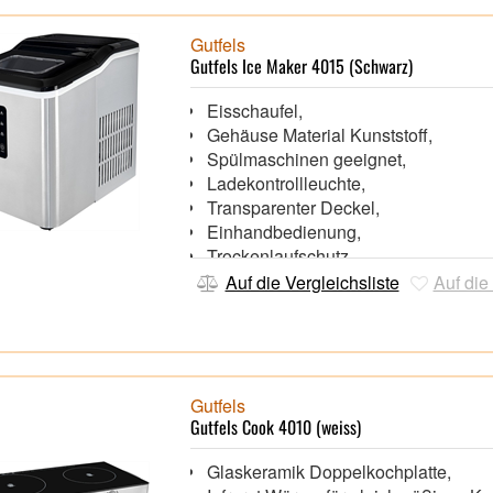
Gutfels
Gutfels Ice Maker 4015 (Schwarz)
Eisschaufel,
Gehäuse Material Kunststoff,
Spülmaschinen geeignet,
Ladekontrollleuchte,
Transparenter Deckel,
Einhandbedienung,
Trockenlaufschutz,
Automatische Abschaltung,
Auf die Vergleichsliste
Auf die
Frostschutz,
Gutfels
Gutfels Cook 4010 (weiss)
Glaskeramik Doppelkochplatte,