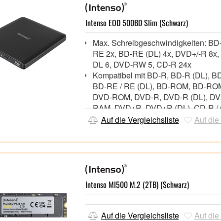
Intenso EOD 500BD Slim (Schwarz)
Max. Schreibgeschwindigkeiten: BD
RE 2x, BD-RE (DL) 4x, DVD+/-R 8x
DL 6, DVD-RW 5, CD-R 24x
Kompatibel mit BD-R, BD-R (DL), BD
BD-RE / RE (DL), BD-ROM, BD-ROM
DVD-ROM, DVD-R, DVD-R (DL), DV
RAM, DVD+R, DVD+R (DL), CD-R /
CD-ROM / -ROM XA, CD-I, Video C
Auf die Vergleichsliste
Auf die
Extra, CD-Text, CD-DA, Super Audio
Photo CD, M-Disc
USB 3.2 Gen 1,
Spannungsversorgung über USB, kei
Netzteil benötigt,
Besonders handlich in einem kompa
Intenso MI500 M.2 (2TB) (Schwarz)
Aluminiumgehäuse,
Ashampoo Burning Studio Software¹
Auf die Vergleichsliste
Auf die
(Vollversion) + Y-Kabel (USB Micro