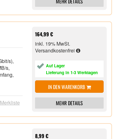
MEHR DETAILS
164,99 €
inkl. 19% MwSt.
Versandkostenfrei
,
bit/s),
Auf Lager
 MB/s,
Lieferung in 1-3 Werktagen
umfang,
IN DEN WARENKORB
,
uf USB
 Merkliste
MEHR DETAILS
8,99 €