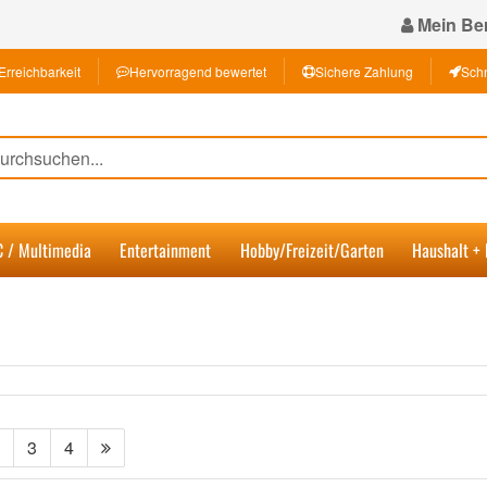
Mein Ber
Erreichbarkeit
Hervorragend bewertet
Sichere Zahlung
Schn
C / Multimedia
Entertainment
Hobby/Freizeit/Garten
Haushalt +
3
4