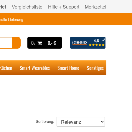
let
Vergleichsliste
Hilfe + Support
Merkzettel
elle Lieferung
0ₓ
0,- €
 Küchen
Smart Wearables
Smart Home
Sonstiges
Sortierung: