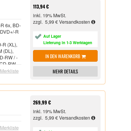
113,94 €
inkl. 19% MwSt.
zzgl. 5,99 €
Versandkosten
-R 6x, BD-
, DVD+/-R
Auf Lager
Lieferung in 1-3 Werktagen
-R (XL),
 (DL),
IN DEN WARENKORB
D-RW / -
 CD-RW,
D, CD-
 Merkliste
MEHR DETAILS
 CD,
n extra
269,99 €
kten
inkl. 19% MwSt.
zzgl. 5,99 €
Versandkosten
 Merkliste
-B auf USB