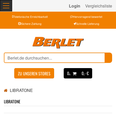
Login
Vergleichsliste
Telefonische Erreichbarkeit
Hervorragend bewertet
Sichere Zahlung
Schnelle Lieferung
0ₓ
0,- €
ZU UNSEREN STORES
LIBRATONE
LIBRATONE