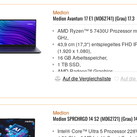
Medion
Medion Avantum 17 E1 (MD62741) (Grau) 17.3
AMD Ryzen™ 5 7430U Prozessor mi
GHz,
43,9 cm (17,3") entspiegeltes FHD I
(1.920 x 1.080),
16 GB Arbeitsspeicher,
1 TB SSD,
AMD Radeon™ Graphics,
HD Webcam mit integriertem Mikrof
Auf die Vergleichsliste
Auf die
Wi-Fi 5 (802.11ac), Bluetooth®,
1x HDMI 1.4b, 1x USB 3.2 Gen 1 Typ
USB 3.2 Gen 1, 2x USB 2.0,
Speicherkartenleser
Windows 11 Home 64 Bit,
Medion
Medion SPRCHRGD 14 S2 (MD62721) (Grau) 1
Intel® Core™ Ultra 5 Prozessor 228V