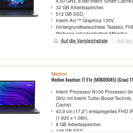
4,50 GHz, 8 MB Intel® Smart Cache)
32 GB Arbeitsspeicher,
512 GB SSD,
Intel® Arc™ Graphics 130V,
Hintergrundbeleuchtete Tastatur, F
Webcam mit integriertem Mikrofon
Wi-Fi 7 (802.11be), Bluetooth® 5.4,
Auf die Vergleichsliste
Auf die
1x HDMI 2.0, 2x USB4, 1x USB 3.2 G
USB 3.2 Gen 1,
Windows 11 Home 64 Bit,
35,56 cm (14") 2,8K 120 Hz Display 
1.800),
Medion
Medion Avantum 17 E1e (MD600045) (Grau) 17
Intel® Prozessor N100 Prozessor (bi
GHz mit Intel® Turbo-Boost-Technik
Cache)
43,9 cm (17,3") entspiegeltes FHD I
(1.920 x 1.080),
8 GB Arbeitsspeicher,
128 GB SSD,