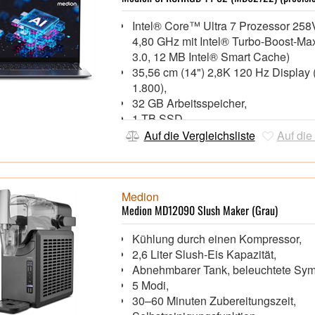
Intel® Core™ Ultra 7 Prozessor 258V
4,80 GHz mit Intel® Turbo-Boost-Ma
3.0, 12 MB Intel® Smart Cache)
35,56 cm (14") 2,8K 120 Hz Display 
1.800),
32 GB Arbeitsspeicher,
1 TB SSD,
Intel® Arc™ Graphics 140V,
Auf die Vergleichsliste
Auf die
Hintergrundbeleuchtete Tastatur, F
Webcam mit integriertem Mikrofon
Wi-Fi 7 (802.11be), Bluetooth® 5.4,
1x HDMI 2.0, 2x USB4, 1x USB 3.2 G
Medion
Medion MD12090 Slush Maker (Grau)
USB 3.2 Gen 1,
Windows® 11 Home 64 Bit,
Kühlung durch einen Kompressor,
2,6 Liter Slush-Eis Kapazität,
Abnehmbarer Tank, beleuchtete Sy
5 Modi,
30–60 Minuten Zubereitungszeit,