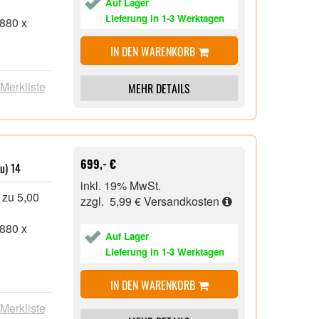
Auf Lager
Lieferung in 1-3 Werktagen
.880 x
IN DEN WARENKORB
 Merkliste
MEHR DETAILS
HD
Gen 1
.0,
699,- €
u) 14
inkl. 19% MwSt.
 zu 5,00
zzgl. 5,99 €
Versandkosten
.880 x
Auf Lager
Lieferung in 1-3 Werktagen
IN DEN WARENKORB
HD
 Merkliste