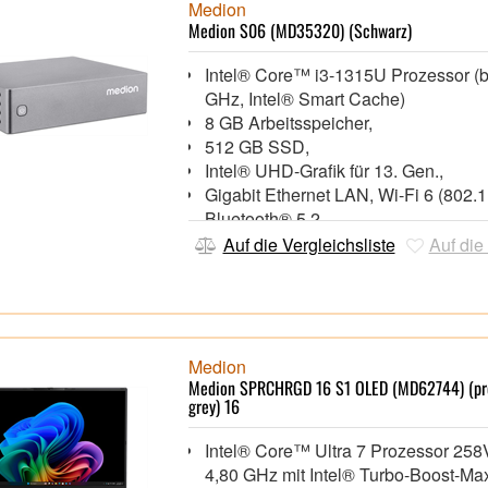
Windows® 11 Home 64 Bit,
Medion
Medion S06 (MD35320) (Schwarz)
Intel® Core™ i3-1315U Prozessor (b
GHz, Intel® Smart Cache)
8 GB Arbeitsspeicher,
512 GB SSD,
Intel® UHD-Grafik für 13. Gen.,
Gigabit Ethernet LAN, Wi-Fi 6 (802.1
Bluetooth® 5.2,
1x HDMI 1.4, 1x DisplayPort 1.4, 1x
Auf die Vergleichsliste
Auf die
Gen 1 Type-C, 2x USB 3.2 Gen 1, 1
Type-C, 2x USB 2.0
Windows® 11 Pro 64 Bit,
Medion
Medion SPRCHRGD 16 S1 OLED (MD62744) (pr
grey) 16
Intel® Core™ Ultra 7 Prozessor 258V
4,80 GHz mit Intel® Turbo-Boost-Ma