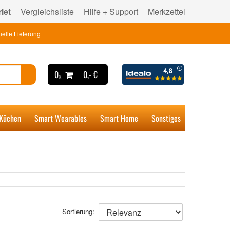
let
Vergleichsliste
Hilfe + Support
Merkzettel
elle Lieferung
0ₓ
0,- €
 Küchen
Smart Wearables
Smart Home
Sonstiges
Sortierung: