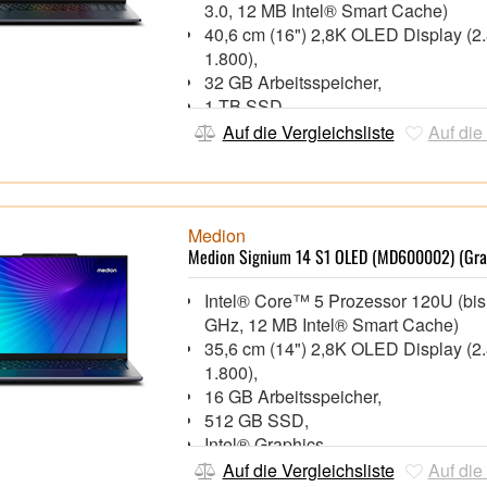
3.0, 12 MB Intel® Smart Cache)
40,6 cm (16") 2,8K OLED Display (2
1.800),
32 GB Arbeitsspeicher,
1 TB SSD,
Intel® Arc™ Graphics 140V,
Auf die Vergleichsliste
Auf die
Hintergrundbeleuchtete Tastatur, F
Webcam mit integriertem Mikrofon
Wi-Fi 7 (802.11be), Bluetooth® 5.4,
1x HDMI 2.0, 1x USB4, 1x USB 3.2 
Medion
Type-C, 2x USB 3.2 Gen 1, 1x USB 2
Medion Signium 14 S1 OLED (MD600002) (Gra
Speicherkartenleser
Windows® 11 Home 64 Bit,
Intel® Core™ 5 Prozessor 120U (bis
GHz, 12 MB Intel® Smart Cache)
35,6 cm (14") 2,8K OLED Display (2
1.800),
16 GB Arbeitsspeicher,
512 GB SSD,
Intel® Graphics,
Hintergrundbeleuchtete Tastatur, F
Auf die Vergleichsliste
Auf die