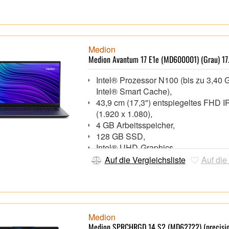
Webcam mit integriertem Mikrofon
Wi-Fi 6 (802.11ax), Bluetooth® 5.4,
1x HDMI 1.4, 2x USB 3.2 Gen 1 Type
USB 3.2 Gen 1, 1x USB 2.0
Windows 11 Home 64 Bit,
Medion
Medion Avantum 17 E1e (MD600001) (Grau) 17
Intel® Prozessor N100 (bis zu 3,40
Intel® Smart Cache),
43,9 cm (17,3") entspiegeltes FHD I
(1.920 x 1.080),
4 GB Arbeitsspeicher,
128 GB SSD,
Intel® UHD-Graphics,
HD Webcam mit integriertem Mikrof
Auf die Vergleichsliste
Auf die
Wi-Fi 5 (802.11ac), Bluetooth®,
1x HDMI 1.4b, 1x USB 3.2 Gen 1 Typ
USB 3.2 Gen 1, 2x USB 2.0,
Speicherkartenleser
Windows 11 Home 64 Bit im S Mod
Medion
Medion SPRCHRGD 14 S2 (MD62722) (precisio