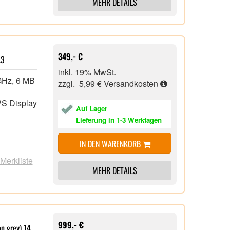
MEHR DETAILS
-C, 2x
349,- €
.3
inkl. 19% MwSt.
 GHz, 6 MB
zzgl. 5,99 €
Versandkosten
PS Display
Auf Lager
Lieferung in 1-3 Werktagen
IN DEN WARENKORB
on,
 Merkliste
MEHR DETAILS
e-C, 1x
us,
999,- €
n grey) 14