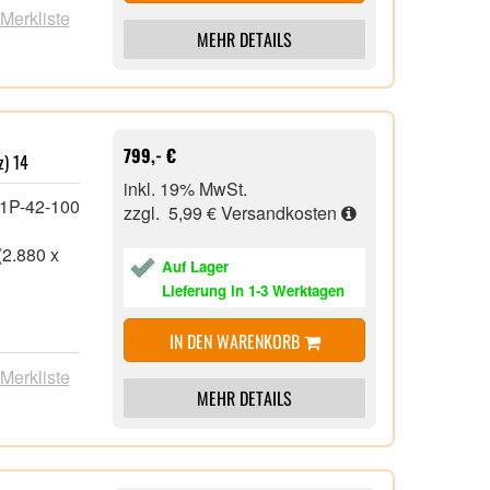
 Merkliste
MEHR DETAILS
on,
e-C, 1x
799,- €
) 14
inkl. 19% MwSt.
1P-42-100
zzgl. 5,99 €
Versandkosten
(2.880 x
Auf Lager
Lieferung in 1-3 Werktagen
IN DEN WARENKORB
HD
 Merkliste
MEHR DETAILS
 3.2 Gen