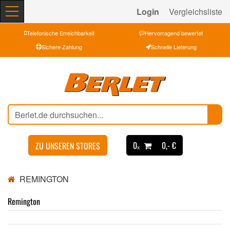
Login
Vergleichsliste
Telefonische Erreichbarkeit
Hervorragend bewertet
Sichere Zahlung
Schnelle Lieferung
0ₓ
0,- €
ZU UNSEREN STORES
REMINGTON
Remington