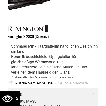
Remington S 2880 (Schwarz)
Schmaler Mini-Haarglätterim handlichen Design (15
cm lang),
Keramik beschichtete Stylingplatten für
gleichmäßige Wärmeverteilung
Ionen reduzieren die statische Aufladung und
verleihen dem Haarseidigen Glanz
Automatische Spannungsanpassung,
hitzebeständige Aufbewahrungstasche,
Auf die Vergleichsliste
Auf die Merkliste
16,99 €
F2
inkl. 19% MwSt.