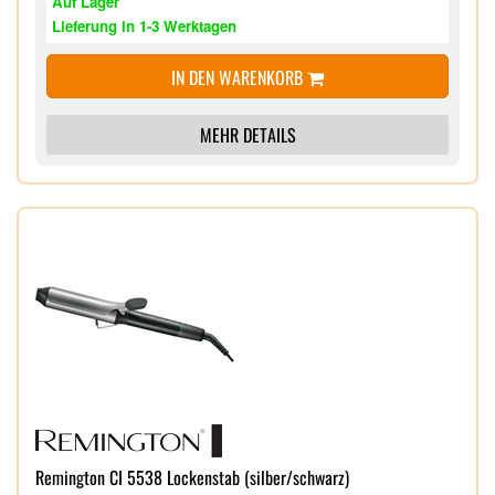
Auf Lager
Schmale Stylingdüse für ein präzises Styling,
Lieferung in 1-3 Werktagen
Diffusor für extra Fülle und Volumen
Abnehmbarer, leicht zu reinigender Luftfilter,
IN DEN WARENKORB
Aufhängeöse,
MEHR DETAILS
Remington CI 5538 Lockenstab (silber/schwarz)