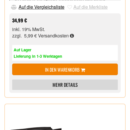
20 farblich zur Größe zugeordnete Clips,
Auf die Vergleichsliste
Auf die Merkliste
10 Minuten Aufheizzeit,
Bereitschaftsanzeige,
34,99 €
Kühle Enden,
inkl. 19% MwSt.
zzgl. 5,99 €
Versandkosten
Auf Lager
Lieferung in 1-3 Werktagen
IN DEN WARENKORB
MEHR DETAILS