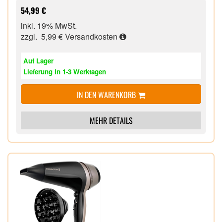
Haaransatz-Booster für mehr Volumen,
54,99 €
Auslöseknopf zum Abnehmen der Aufsätze,
inkl. 19% MwSt.
2 kombinierte Heiz- und Gebläsestufen inklusive
zzgl. 5,99 €
Versandkosten
Abkühlstufe,
Aufhängeöse, Kabeldrehgelenk,
Auf Lager
3 m Kabel in Salonlänge,
Lieferung in 1-3 Werktagen
IN DEN WARENKORB
MEHR DETAILS