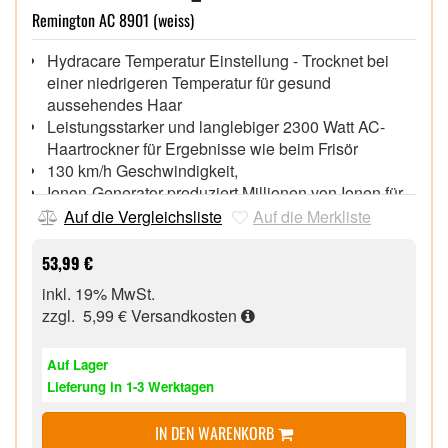
Remington AC 8901 (weiss)
Hydracare Temperatur Einstellung - Trocknet bei
einer niedrigeren Temperatur für gesund
aussehendes Haar
Leistungsstarker und langlebiger 2300 Watt AC-
Haartrockner für Ergebnisse wie beim Frisör
130 km/h Geschwindigkeit,
Ionen-Generator produziert Millionen von Ionen für
ein glattes und glänzendes Finish
Auf die Vergleichsliste
Auf die Merkliste
Keramikgitter mit abnehmbarem, leicht zu
reinigendem Luftfilter,
53,99 €
3 Heiz- / 2 separate Gebläsestufen,
inkl. 19% MwSt.
Echte Kaltstufe zum Fixieren des Stylings,
zzgl. 5,99 €
Versandkosten
Diffusor, Schmale Stylingdüse, Breite Stylingdüse,
Aufhängeöse,
Auf Lager
Lieferung in 1-3 Werktagen
IN DEN WARENKORB