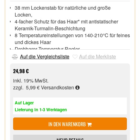
38 mm Lockenstab für natürliche und große
Locken,
4-facher Schutz für das Haar* mit antistatischer
Keramik-Turmalin-Beschichtung
8 Temperatureinstellungen von 140-210°C für feines
und dickes Haar
Drehbarer Temperatur-Regler,
30 Sekunden Aufheizzeit,
Auf die Vergleichsliste
Auf die Merkliste
LED-Bereitschaftsanzeige,
Automatische Sicherheitsabschaltung nach 60
24,98 €
Minuten,
inkl. 19% MwSt.
Weltweite Spannungsanpassung,
zzgl. 5,99 €
Versandkosten
Kabeldrehgelenk, Kühle Spitze,
Auf Lager
Lieferung in 1-3 Werktagen
IN DEN WARENKORB