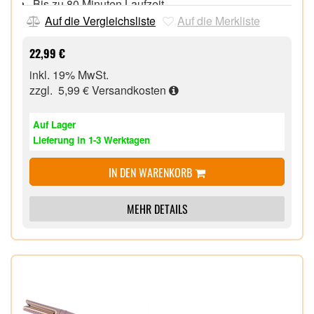
Bis zu 80 Minuten Laufzeit,
Schnelle Ladezeit von 90 Minuten,
Auf die Vergleichsliste
Auf die Merkliste
100% wasserdicht,
Hypoallergen mit Klingen aus Chirurgenstahl,
22,99 €
Abwaschbare
Aufsätze
,
inkl. 19% MwSt.
zzgl. 5,99 €
Versandkosten
Auf Lager
Lieferung in 1-3 Werktagen
IN DEN WARENKORB
MEHR DETAILS