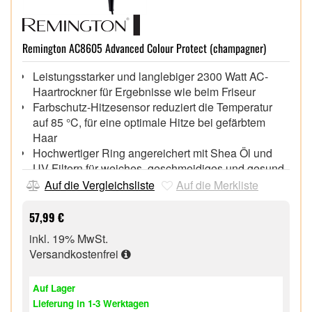
Remington AC8605 Advanced Colour Protect (champagner)
Leistungsstarker und langlebiger 2300 Watt AC-
Haartrockner für Ergebnisse wie beim Friseur
Farbschutz-Hitzesensor reduziert die Temperatur
auf 85 °C, für eine optimale Hitze bei gefärbtem
Haar
Hochwertiger Ring angereichert mit Shea Öl und
UV-Filtern für weiches, geschmeidiges und gesund
aussehendes Haar
Auf die Vergleichsliste
Auf die Merkliste
Ionen-Generator produziert 90 % mehr Ionen*:
Reduziert die statische Aufladung, lässt das Haar
57,99 €
schneller trocknen und sorgt für unvergleichbaren
inkl. 19% MwSt.
Glanz
Versandkostenfrei
Ein-/Ausschalter für den Sensor, 3 Heiz- und 2
separate Gebläsestufen, Echte Kaltstufe zum
Auf Lager
Fixieren des Haarstylings
Lieferung in 1-3 Werktagen
7 mm Stylingdüse für ein präzises Styling, 11 mm