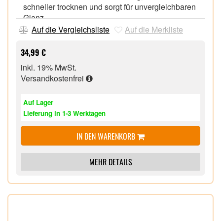
schneller trocknen und sorgt für unvergleichbaren
Glanz
Ionen-LED-Anzeige,
Auf die Vergleichsliste
Auf die Merkliste
Keramik-Ring für eine gleichmäßige
Wärmeverteilung,
34,99 €
Geringe Lautstärke für ein angenehmes Trocknen
inkl. 19% MwSt.
der Haare, 3 Heiz- und 2 separate Gebläsestufen
Versandkostenfrei
Turbofunktion für ein schnelles Trocknen der
Haare,
Auf Lager
Abkühlstufe zum Fixieren des Stylings,
Lieferung in 1-3 Werktagen
Schmale Stylingdüse für ein präzises Styling, breite
Stylingdüse für eine optimale Hitzeverteilung
IN DEN WARENKORB
Diffusor für extra Fülle und Volumen, abnehmbarer,
leicht zu reinigender Luftfilter
MEHR DETAILS