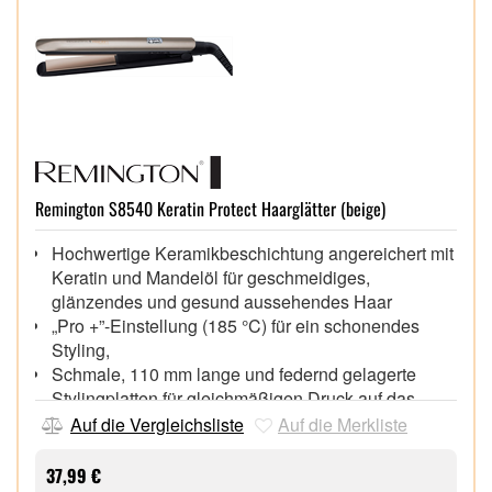
Remington S8540 Keratin Protect Haarglätter (beige)
Hochwertige Keramikbeschichtung angereichert mit
Keratin und Mandelöl für geschmeidiges,
glänzendes und gesund aussehendes Haar
„Pro +”-Einstellung (185 °C) für ein schonendes
Styling,
Schmale, 110 mm lange und federnd gelagerte
Stylingplatten für gleichmäßigen Druck auf das
Haar
Auf die Vergleichsliste
Auf die Merkliste
Digitales Display mit 10 Temperatureinstellungen
von 150-230 °C, 15 Sekunden Aufheizzeit
37,99 €