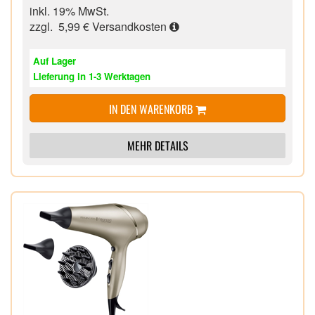
Temperatur-Boost-Funktion ermöglicht eine schnelle
inkl. 19% MwSt.
Einstellung der Höchsttemperatur
zzgl. 5,99 €
Versandkosten
Tastensperre verhindert ein unabsichtliches
Verstellen der Temperatur
Auf Lager
Automatische Sicherheitsabschaltung nach 60
Lieferung in 1-3 Werktagen
Minuten,
Transportverriegelung, Weltweite
IN DEN WARENKORB
Spannungsanpassung,
Kabeldrehgelenk, Hitzebeständige
Aufbewahrungstasche,
MEHR DETAILS