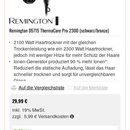
Remington D5715 ThermaCare Pro 2300 (schwarz/bronze)
2100 Watt Haartrockner mit der gleichen
Trockenleistung wie ein 2300 Watt Haartrockner,
jedoch mit weniger Hitze für mehr Schutz der Haare
Ionen-Generator produziert 90 % mehr Ionen*:
Reduziert die statische Aufladung, lässt das Haar
schneller trocknen und sorgt für unvergleichbaren
Glanz
Keramik-Ring für eine gleichmäßige
Auf die Vergleichsliste
Auf die Merkliste
Wärmeverteilung,
Geringe Lautstärke* für ein angenehmes Trocknen
29,99 €
der Haare,
inkl. 19% MwSt.
3 Heiz- und 2 separate Gebläsestufen, 85 km/h
zzgl. 5,99 €
Versandkosten
Luftstrom,
Abkühlstufe zum Fixieren des Stylings,