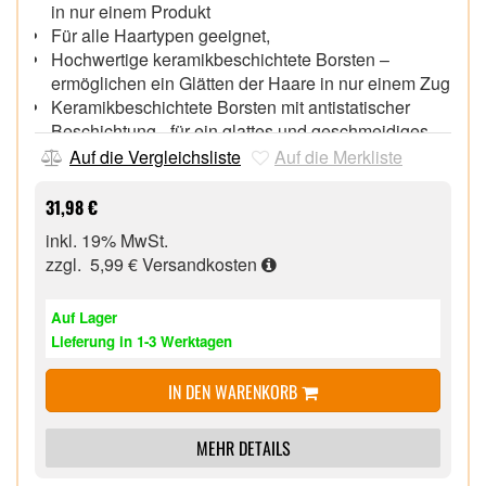
in nur einem Produkt
Für alle Haartypen geeignet,
Hochwertige keramikbeschichtete Borsten –
ermöglichen ein Glätten der Haare in nur einem Zug
Keramikbeschichtete Borsten mit antistatischer
Beschichtung - für ein glattes und geschmeidiges
Styling
Auf die Vergleichsliste
Auf die Merkliste
Keramikbeschichtete Borsten mit kühlen Enden,
3 Temperatureinstellungen (150/190/230 °C),
31,98 €
30 Sekunden Aufheizzeit,
inkl. 19% MwSt.
Ein-/Ausschalter,
zzgl. 5,99 €
Versandkosten
Automatische Sicherheitsabschaltung nach 60
Minuten,
Auf Lager
Lieferung in 1-3 Werktagen
IN DEN WARENKORB
MEHR DETAILS