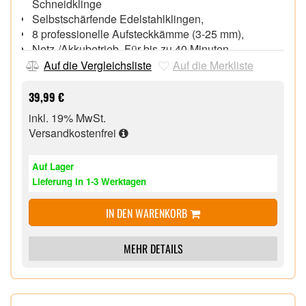
Schneidklinge
Selbstschärfende Edelstahlklingen,
8 professionelle Aufsteckkämme (3-25 mm),
Netz-/Akkubetrieb, Für bis zu 40 Minuten
Betriebszeit, 2 Stunden Ladezeit
Auf die Vergleichsliste
Auf die Merkliste
Ladekontrollanzeige,
Umhang fängt die geschnittenen Haare auf, für
39,99 €
weniger Chaos im Badezimmer
inkl. 19% MwSt.
Haarspangen zum Abtrennen einzelner
Versandkostenfrei
Haarpartien,
Kamm, Nackenbürste und Edelstahlschere
Auf Lager
inklusive, hochwertige Aufbewahrungstasche
Lieferung in 1-3 Werktagen
IN DEN WARENKORB
MEHR DETAILS