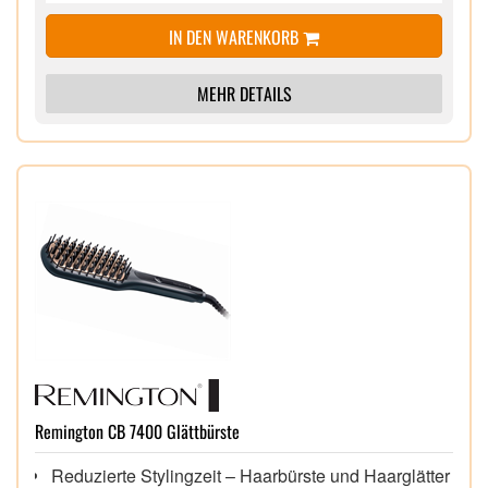
Stylingdüse für ein schnelles Trocknen, Diffusor für
IN DEN WARENKORB
extra Fülle & Volumen
Abnehmbarer, leicht zu reinigender Luftfilter,
Aufhängeöse,
MEHR DETAILS
3m Kabel in Salonlänge,
Remington CB 7400 Glättbürste
Reduzierte Stylingzeit – Haarbürste und Haarglätter