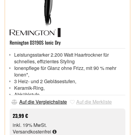
Remington D3190S Ionic Dry
Leistungsstarker 2.200 Watt Haartrockner für
schnelles, effizientes Styling
Ionenpflege für Glanz ohne Frizz, mit 90 % mehr
Ionen*,
3 Heiz- und 2 Gebläsestufen,
Keramik-Ring,
Abkühlstufe,
Breite Stylingsdüse,
Auf die Vergleichsliste
Auf die Merkliste
Diffusor,
Abnehmbarer, leicht zu reinigender Luftfilter,
23,99 €
Aufhängeöse,
inkl. 19% MwSt.
Versandkostenfrei