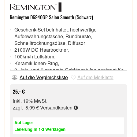
Remington D6940GP Salon Smooth (Schwarz)
Geschenk-Set beinhaltet: hochwertige
Aufbewahrungstasche, Rundbürste,
Schnelltrocknungsdüse, Diffusor
2100W DC Haartrockner,
100km/h Luftstrom,
Keramik Ionen-Ring,
3 Heiz- und 2 separate Gebläsestufen geeignet für
jeden Haartyp,
Auf die Vergleichsliste
Auf die Merkliste
Kaltstufe zum Fixieren des Stylings,
Abnehmbarer, leicht zu reinigender Luftfilter,
25,- €
Aufhängeöse für bequemes Verstauen,
inkl. 19% MwSt.
zzgl. 5,99 €
Versandkosten
Auf Lager
Lieferung in 1-3 Werktagen