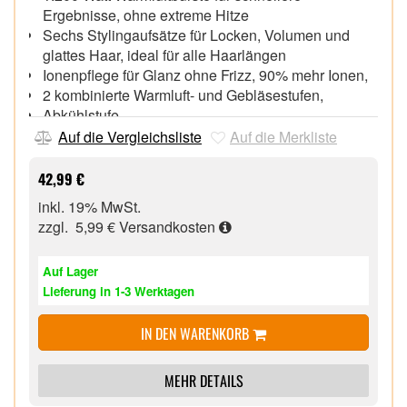
Ergebnisse, ohne extreme Hitze
Sechs Stylingaufsätze für Locken, Volumen und
glattes Haar, ideal für alle Haarlängen
Ionenpflege für Glanz ohne Frizz, 90% mehr Ionen,
2 kombinierte Warmluft- und Gebläsestufen,
Abkühlstufe,
Abnehmbarer, leicht zu reinigender Luftfilter,
Auf die Vergleichsliste
Auf die Merkliste
Rundbürste mit Aufbewahrungstasche,
3 Meter Kabel mit Kabeldrehgelenk,
42,99 €
inkl. 19% MwSt.
zzgl. 5,99 €
Versandkosten
Auf Lager
Lieferung in 1-3 Werktagen
IN DEN WARENKORB
MEHR DETAILS