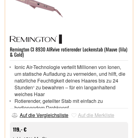
Remington CI 8930 AIRvive rotierender Lockenstab (Mauve (lila)
& Gold)
Ionic Air-Technologie verteilt Millionen von Ionen,
um statische Aufladung zu vermeiden, und hilft, die
natürliche Feuchtigkeit deines Haares bis zu 24
Stunden¹ zu bewahren – für ein langanhaltend
weiches Haar
Rotierender, geteilter Stab mit einfach zu
bedienendem Drehknopf,
Wärmeaktivierte Mikrowirkstoffe mit neuer Anti-
Auf die Vergleichsliste
Auf die Merkliste
Frizz-Formel werden während des Stylings auf das
Haar abgegeben und sorgen für ganztägigen
119,- €
Schutz vor Frizz¹