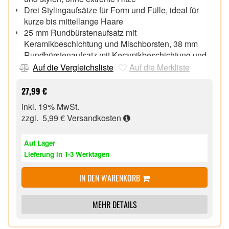
Drei Stylingaufsätze für Form und Fülle, ideal für
kurze bis mittellange Haare
25 mm Rundbürstenaufsatz mit
Keramikbeschichtung und Mischborsten, 38 mm
Rundbürstenaufsatz mit Keramikbeschichtung und
Mischborsten, Stylingdüsenaufsatz
Auf die Vergleichsliste
Auf die Merkliste
2 kombinierte Warmluft- und Gebläsestufen,
Abnehmbarer, leicht zu reinigender Luftfilter,
27,99 €
Rundbürste mit Kabeldrehgelenk & Aufhängeöse,
inkl. 19% MwSt.
zzgl. 5,99 €
Versandkosten
Auf Lager
Lieferung in 1-3 Werktagen
IN DEN WARENKORB
MEHR DETAILS