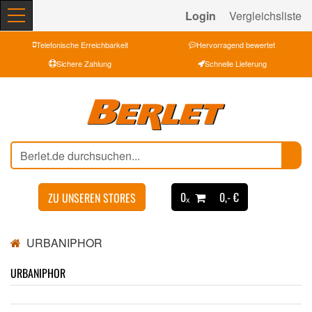
Login
Vergleichsliste
Telefonische Erreichbarkeit
Hervorragend bewertet
Sichere Zahlung
Schnelle Lieferung
0ₓ
0,- €
ZU UNSEREN STORES
URBANIPHOR
URBANIPHOR