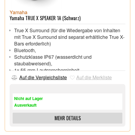
Yamaha
Yamaha TRUE X SPEAKER 1A (Schwarz)
True X Surround (für die Wiedergabe von Inhalten
mit True X Surround sind separat erhältliche True X-
Bars erforderlich)
Bluetooth,
Schutzklasse IP67 (wasserdicht und
staubabweisend),
1x 55-mm-Lautsprechereinheit,
Aufladen des Akkus über USB-Anschluss vom Typ-
Auf die Vergleichsliste
Auf die Merkliste
C,
Bis zu 12 Stunden Wiedergabezeit nach
vollständigem Laden (ca. 3 Stunden)
Nicht auf Lager
Wandmontage mit Befestigungspunkt für genormte
Ausverkauft
Schraube mit grobem Gewinde
MEHR DETAILS