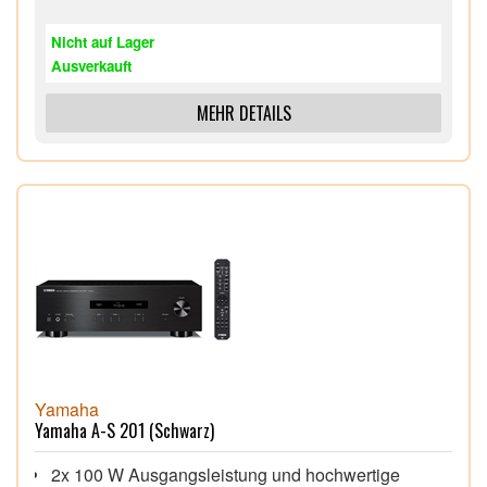
Lautsprecheranschlüsse für zwei
Lautsprecherpaare
Nicht auf Lager
Auto Power Standby Funktion,
Ausverkauft
Fernbedienung in schlichtem Design,
Kopfhöreranschluss,
MEHR DETAILS
Yamaha
Yamaha A-S 201 (Schwarz)
2x 100 W Ausgangsleistung und hochwertige