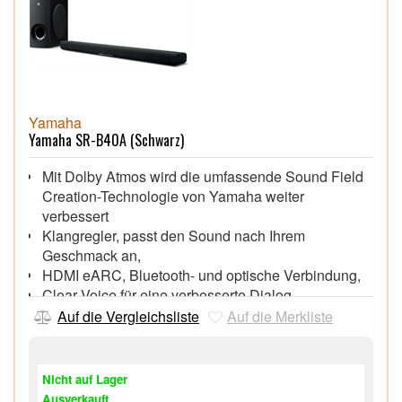
Yamaha
Yamaha SR-B40A (Schwarz)
Mit Dolby Atmos wird die umfassende Sound Field
Creation-Technologie von Yamaha weiter
verbessert
Klangregler, passt den Sound nach Ihrem
Geschmack an,
HDMI eARC, Bluetooth- und optische Verbindung,
Clear Voice für eine verbesserte Dialog-
Verständlichkeit,
Auf die Vergleichsliste
Auf die Merkliste
Bass Extension für eine bessere Basswiedergabe,
Kabelloser Subwoofer für authentischen,
raumfüllenden Bass,
Nicht auf Lager
Fernbedienung und Sound Bar Remote-App, für
Ausverkauft