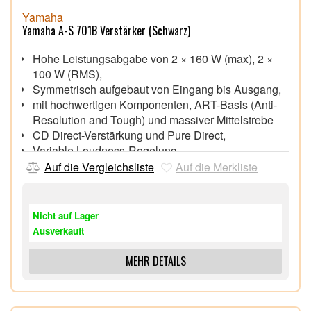
Yamaha
Yamaha A-S 701B Verstärker (Schwarz)
Hohe Leistungsabgabe von 2 × 160 W (max), 2 ×
100 W (RMS),
Symmetrisch aufgebaut von Eingang bis Ausgang,
mit hochwertigen Komponenten, ART-Basis (Anti-
Resolution and Tough) und massiver Mittelstrebe
CD Direct-Verstärkung und Pure Direct,
Variable Loudness-Regelung,
Vergoldete Lautsprecher- und Cinch-Anschlüsse,
Auf die Vergleichsliste
Auf die Merkliste
Aluminiumfront und -knöpfe,
Abmessungen (B × H × T): 435 × 151 × 387 mm,
Gewicht: 11,2 kg,
Nicht auf Lager
Ausverkauft
MEHR DETAILS