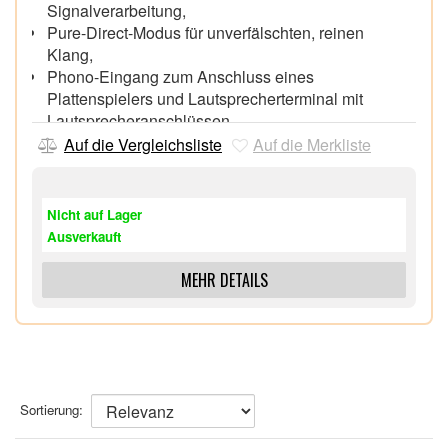
Signalverarbeitung,
Pure-Direct-Modus für unverfälschten, reinen
Klang,
Phono-Eingang zum Anschluss eines
Plattenspielers und Lautsprecherterminal mit
Lautsprecheranschlüssen
Lautsprecherselektion A, B oder A+B,
Auf die Vergleichsliste
Auf die Merkliste
Fernbedienung in schlichtem Design,
Stromsparmodus,
Kopfhöreranschluss,
Nicht auf Lager
Ausverkauft
MEHR DETAILS
Sortierung: