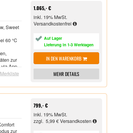
1.065,- €
inkl. 19% MwSt.
Versandkostenfrei
ew, Sweet
Auf Lager
bei 60 °C
Lieferung in 1-3 Werktagen
fen,
IN DEN WARENKORB
täten zur
 via App
 Merkliste
MEHR DETAILS
ity
ehälter und
b von 48h
Display.)
799,- €
inkl. 19% MwSt.
zzgl. 5,99 €
Versandkosten
Komfort
odus zur