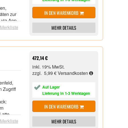
fen,
IN DEN WARENKORB
täten zur
 via App
 Merkliste
MEHR DETAILS
ity
ehälter und
b von 48h
Display.)
472,14 €
inkl. 19% MwSt.
zzgl. 5,99 €
Versandkosten
enfeld,
Auf Lager
 Zugriff
Lieferung in 1-3 Werktagen
uck:
IN DEN WARENKORB
im
Latte
 Merkliste
MEHR DETAILS
nfester