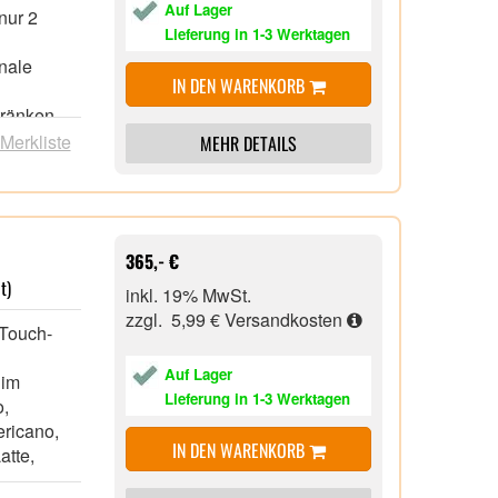
Auf Lager
nur 2
Lieferung in 1-3 Werktagen
nale
IN DEN WARENKORB
tränken
Go-Becher
 Merkliste
MEHR DETAILS
ng und
ter
 und aus
365,- €
t)
inkl. 19% MwSt.
zzgl. 5,99 €
Versandkosten
-Touch-
Auf Lager
 im
Lieferung in 1-3 Werktagen
o,
ericano,
IN DEN WARENKORB
atte,