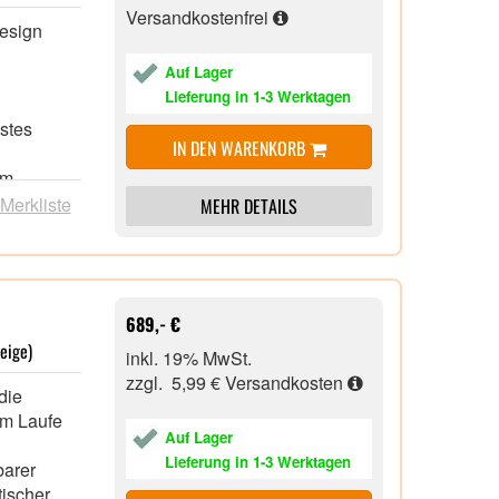
Versandkostenfrei
esign
tion , für
Auf Lager
tufig),
Lieferung in 1-3 Werktagen
stes
IN DEN WARENKORB
em-
 Merkliste
MEHR DETAILS
689,- €
eige)
inkl. 19% MwSt.
zzgl. 5,99 €
Versandkosten
die
im Laufe
Auf Lager
Lieferung in 1-3 Werktagen
barer
ischer