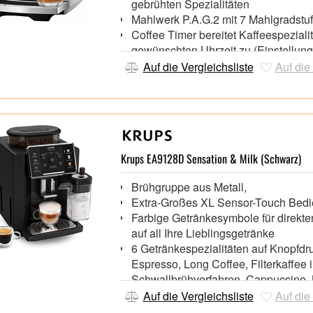
gebrühten Spezialitäten
Mahlwerk P.A.G.2 mit 7 Mahlgradstu
Coffee Timer bereitet Kaffeespeziali
gewünschten Uhrzeit zu (Einstellung
J.O.E.®)
Auf die Vergleichsliste
Auf die
Noch komfortablere Pflege dank Qual
Assistant (z. B. werden der Tresterb
die Restwasserschale nicht innerhal
geleert, erfolgt ein Hinweis auf dem 
Krups EA9128D Sensation & Milk (Schwarz)
Brühgruppe aus Metall,
Extra-Großes XL Sensor-Touch Bedi
Farbige Getränkesymbole für direkten
auf all Ihre Lieblingsgetränke
6 Getränkespezialitäten auf Knopfdr
Espresso, Long Coffee, Filterkaffee 
Schwallbrühverfahren, Cappuccino, 
Macchiato und Caffé Latte
Auf die Vergleichsliste
Auf die
Leicht einzusetzender, spülmaschine