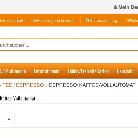
Mein Ber
Erreichbarkeit
Hervorragend bewertet
Sichere Zahlung
Schn
C / Multimedia
Entertainment
Hobby/Freizeit/Garten
Haushalt +
/ TEE / ESPRESSO
>
ESPRESSO/ KAFFEE-VOLLAUTOMAT
 Kaffee-Vollautomat