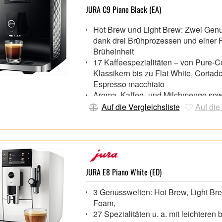
JURA C9 Piano Black (EA)
Hot Brew und Light Brew: Zwei Gen
dank drei Brühprozessen und einer F
Brüheinheit
17 Kaffeespezialitäten – von Pure-C
Klassikern bis zu Flat White, Cortad
Espresso macchiato
Aroma, Kaffee- und Milchmenge sow
Temperatur individuell einstell- und
Auf die Vergleichsliste
Auf die
programmierbar
Benutzerfreundliche und intuitive Na
dank 2,8"-Tasten-Farbdisplay
JURA E8 Piano White (ED)
3 Genusswelten: Hot Brew, Light Br
Foam,
27 Spezialitäten u. a. mit leichteren 