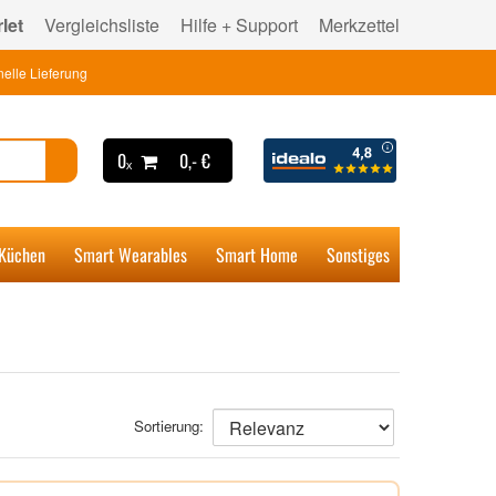
let
Vergleichsliste
Hilfe + Support
Merkzettel
elle Lieferung
0ₓ
0,- €
 Küchen
Smart Wearables
Smart Home
Sonstiges
Sortierung: