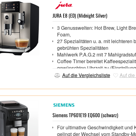
JURA E8 (ED) (Midnight Silver)
3 Genusswelten: Hot Brew, Light Br
Foam,
27 Spezialitäten u. a. mit leichteren 
gebrühten Spezialitäten
Mahlwerk P.A.G.2 mit 7 Mahlgradstu
Coffee Timer bereitet Kaffeespeziali
gewünschten Uhrzeit zu (Einstellung
J.O.E.®)
Auf die Vergleichsliste
Auf die
Noch komfortablere Pflege dank Qual
Assistant (z. B. werden der Tresterb
die Restwasserschale nicht innerhal
geleert, erfolgt ein Hinweis auf dem 
Siemens TP601E19 EQ600 (schwarz)
Für ultimative Geschwindigkeit und 
gelingt der Wechsel vom Standby-M