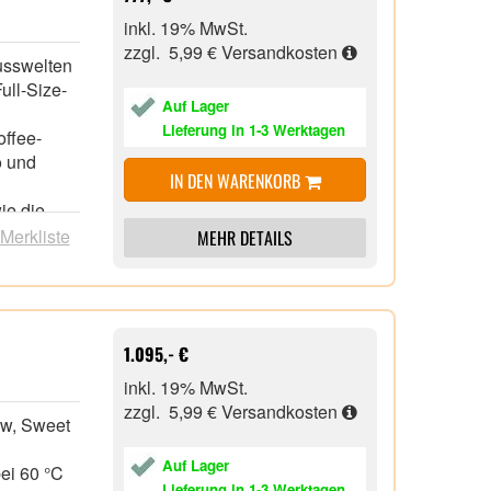
inkl. 19% MwSt.
zzgl. 5,99 €
Versandkosten
usswelten
ull-Size-
Auf Lager
Lieferung in 1-3 Werktagen
offee-
o und
IN DEN WARENKORB
ie die
 Merkliste
MEHR DETAILS
vigation
1.095,- €
inkl. 19% MwSt.
zzgl. 5,99 €
Versandkosten
ew, Sweet
Auf Lager
bei 60 °C
Lieferung in 1-3 Werktagen