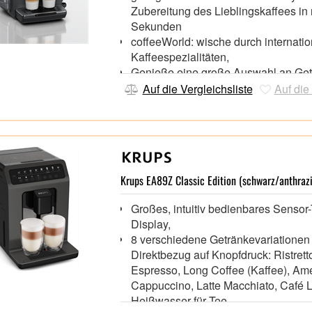
Zubereitung des Lieblingskaffees in 
Sekunden
coffeeWorld: wische durch internatio
Kaffeespezialitäten,
Genieße eine große Auswahl an Ge
bis zu 480 ml - ideal für deinen To-
Auf die Vergleichsliste
Auf die
iAroma System: Optimale Zubereitu
perfekter Geschmack dank ausgefeil
Technologie
Siemens Design: dynamisch elegant
hochwertigem Material,
Krups EA89Z Classic Edition (schwarz/anthrazi
Großes, intuitiv bedienbares Sensor
Display,
8 verschiedene Getränkevariationen
Direktbezug auf Knopfdruck: Ristrett
Espresso, Long Coffee (Kaffee), Am
Cappuccino, Latte Macchiato, Café L
Heißwasser für Tee