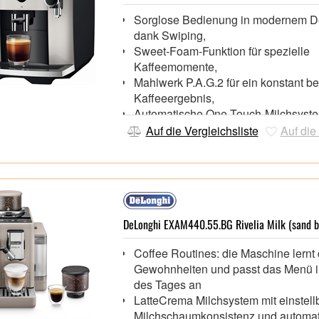
pulver,
Sorglose Bedienung in modernem D
Möglichkeit zur Auswahl der “x2” Funk
dank Swiping,
einen doppelten Espresso
Sweet-Foam-Funktion für spezielle
Mahlgrad individuell einstellbar (13 s
Kaffeemomente,
Mahlwerk P.A.G.2 für ein konstant be
Kaffeeergebnis,
Automatische One-Touch-Milchsyst
Reinigung für maximale Hygiene
Auf die Vergleichsliste
Auf die
DeLonghi EXAM440.55.BG Rivelia Milk (sand b
Coffee Routines: die Maschine lernt 
Gewohnheiten und passt das Menü 
des Tages an
LatteCrema Milchsystem mit einstell
Milchschaumkonsistenz und automat