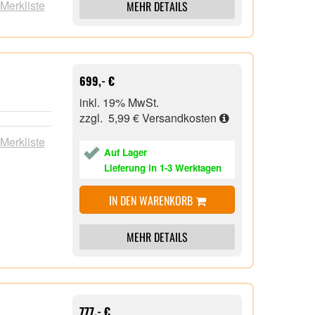
 Merkliste
MEHR DETAILS
 sogar
 nur einem
radstufen,
699,- €
all,
 manueller
inkl. 19% MwSt.
senem
zzgl. 5,99 €
Versandkosten
 Merkliste
,
Auf Lager
ruck
Lieferung in 1-3 Werktagen
ch für
IN DEN WARENKORB
gie für
MEHR DETAILS
777,- €