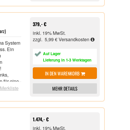
ermögen
uck
uf
379,- €
arz)
inkl. 19% MwSt.
n Sie
zzgl. 5,99 €
Versandkosten
ema System
ppig und
ss. Ein
z direkt
Auf Lager
m
Lieferung in 1-3 Werktagen
en
große
!
IN DEN WARENKORB
anks,
n für eine
logie für
Barista
 Merkliste
MEHR DETAILS
eiß für
 Standard
1.474,- €
ard, Heiß,
s auch
inkl. 19% MwSt.