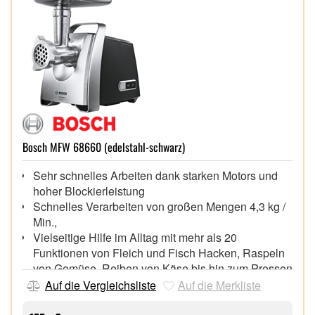
Bosch MFW 68660 (edelstahl-schwarz)
Sehr schnelles Arbeiten dank starken Motors und
hoher Blockierleistung
Schnelles Verarbeiten von großen Mengen 4,3 kg /
Min.,
Vielseitige Hilfe im Alltag mit mehr als 20
Funktionen von Fleich und Fisch Hacken, Raspeln
von Gemüse, Reiben von Käse bis hin zum Pressen
von Obst und Gemüse
Auf die Vergleichsliste
Auf die Merkliste
Einfache Handhabung durch praktischen Griff,
Kabelverstauung und Scheibenaufbewahrung