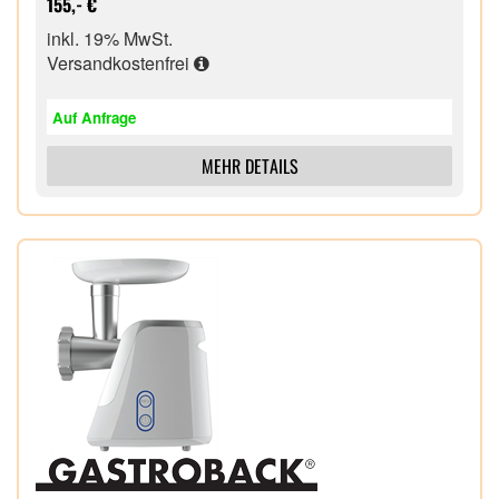
155,- €
Flexible Einsatzmöglichkeiten, Zubereitung von
inkl. 19% MwSt.
Hack aus Fleisch und Fisch, sowie Kebbe und
Versandkostenfrei
Wurst.
Auf Anfrage
MEHR DETAILS