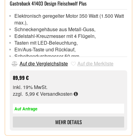
Gastroback 41403 Design Fleischwolf Plus
Elektronisch geregelter Motor 350 Watt (1.500 Watt
max.),
Schneckengehäuse aus Metall-Guss,
Edelstahl-Kreuzmesser mit 4 Flügeln,
Tasten mit LED-Beleuchtung,
Ein/Aus-Taste und Rücklauf,
Scheibendurchmesser 50 mm,
2 Lochscheiben (Bohrungen 4 mm und 8 mm),
Auf die Vergleichsliste
Auf die Merkliste
Wurst- füllvorsatz, Stopfer, Einfüllschale aus Plastik,
Spritzgebäckvorsatz, Kebbevorsatz für die
89,99 €
orientalische Küche
inkl. 19% MwSt.
Maße: B x T x H: 220 x 168 x 377 mm, Gewicht:
zzgl. 5,99 €
Versandkosten
3,15 Kg,
Auf Anfrage
MEHR DETAILS