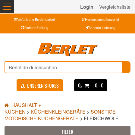
Login
Vergleichsliste
Telefonische Erreichbarkeit
Hervorragend bewertet
Sichere Zahlung
Schnelle Lieferung
0ₓ
0,- €
ZU UNSEREN STORES
HAUSHALT +
KÜCHEN
>
KÜCHENKLEINGERÄTE
>
SONSTIGE
MOTORISCHE KÜCHENGERÄTE
>
FLEISCHWOLF
FILTER