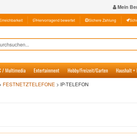
Mein Ber
Erreichbarkeit
Hervorragend bewertet
Sichere Zahlung
Schn
C / Multimedia
Entertainment
Hobby/Freizeit/Garten
Haushalt +
>
FESTNETZTELEFONE
>
IP-TELEFON