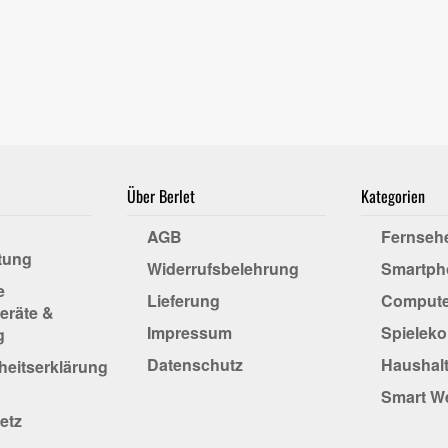
Über Berlet
Kategorien
AGB
Fernseh
tung
Widerrufsbelehrung
Smartph
e
Lieferung
Compute
eräte &
Impressum
Spielek
g
Datenschutz
Haushalt
iheitserklärung
Smart W
etz