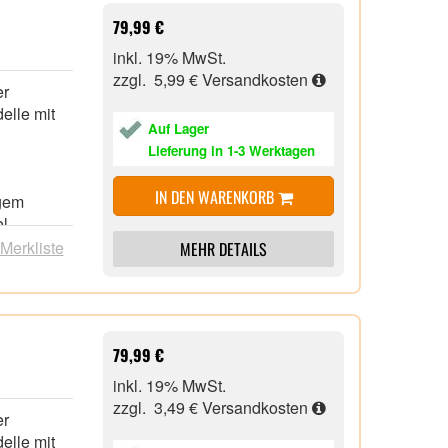
79,99 €
inkl. 19% MwSt.
zzgl. 5,99 €
Versandkosten
er
elle mit
Auf Lager
Lieferung in 1-3 Werktagen
IN DEN WARENKORB
igem
l,
 Merkliste
MEHR DETAILS
s,
ve Bild
, z.B.
79,99 €
ndungen,
rs
inkl. 19% MwSt.
 und
zzgl. 3,49 €
Versandkosten
er
FRITZ!Box-
elle mit