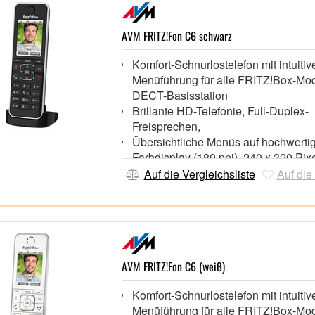
AVM FRITZ!Fon C6 schwarz
Komfort-Schnurlostelefon mit intuitiv
Menüführung für alle FRITZ!Box-Mod
DECT-Basisstation
Brillante HD-Telefonie, Full-Duplex-
Freisprechen,
Übersichtliche Menüs auf hochwert
Farbdisplay (180 ppi), 240 x 320 Pixe
262.000 Farben
Auf die Vergleichsliste
Auf die
Nutzung von Internetdiensten: E-Mail
Webradio, Feeds, Podcasts sowie Li
von Webcams
Steuerung von FRITZ!Box-Funktionen
WLAN-Schaltung, Smarthome-Anwe
Wiedergabefunktion des Mediaserve
AVM FRITZ!Fon C6 (weiß)
Komfort-Funktionen wie Klingeltöne
Komfort-Schnurlostelefon mit intuitiv
Hintergrundbilder einfach über die 
Menüführung für alle FRITZ!Box-Mod
Oberfläche verwalten