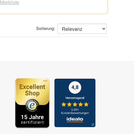
 Merkliste
FRITZ!Box-
n über
haltung,
Sortierung:
rs
-
ch
eitung
uf eine