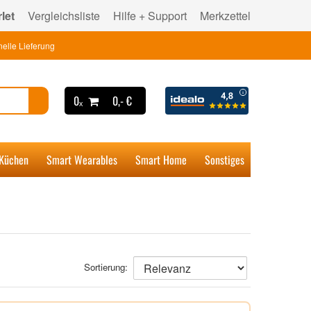
let
Vergleichsliste
Hilfe + Support
Merkzettel
elle Lieferung
0ₓ
0,- €
 Küchen
Smart Wearables
Smart Home
Sonstiges
Sortierung: