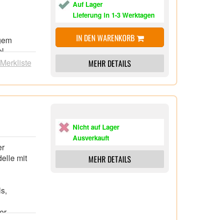
Auf Lager
s zu 12
Lieferung in 1-3 Werktagen
e, Online-
IN DEN WARENKORB
igem
l,
steuerung
 Merkliste
MEHR DETAILS
s,
ve Bild
, z.B.
ndungen,
rs
Nicht auf Lager
 und
Ausverkauft
er
FRITZ!Box-
elle mit
MEHR DETAILS
s zu 12
s,
e, Online-
er,
steuerung