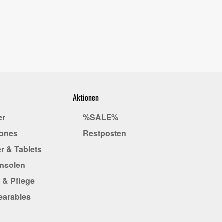
Aktionen
er
%SALE%
ones
Restposten
r & Tablets
onsolen
 & Pflege
earables