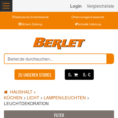
Login
Vergleichsliste
Telefonische Erreichbarkeit
Hervorragend bewertet
Sichere Zahlung
Schnelle Lieferung
0ₓ
0,- €
ZU UNSEREN STORES
HAUSHALT +
KÜCHEN
>
LICHT
>
LAMPEN/LEUCHTEN
>
LEUCHTDEKORATION
FILTER