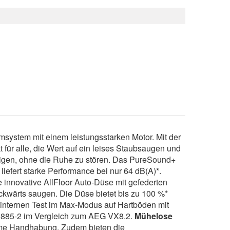
omsystem mit einem leistungsstarken Motor. Mit der
für alle, die Wert auf ein leises Staubsaugen und
nigen, ohne die Ruhe zu stören. Das PureSound+
iefert starke Performance bei nur 64 dB(A)*.
e innovative AllFloor Auto-Düse mit gefederten
ckwärts saugen. Die Düse bietet bis zu 100 %*
 internen Test im Max-Modus auf Hartböden mit
62885-2 im Vergleich zum AEG VX8.2.
Mühelose
eme Handhabung. Zudem bieten die