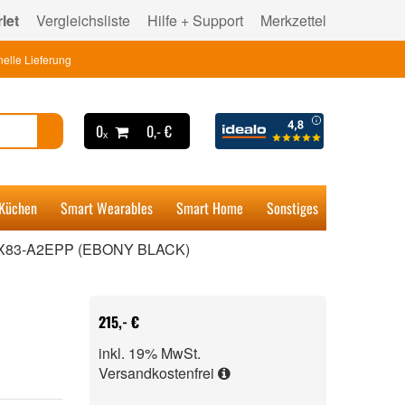
let
Vergleichsliste
Hilfe + Support
Merkzettel
elle Lieferung
0ₓ
0,- €
 Küchen
Smart Wearables
Smart Home
Sonstiges
X83-A2EPP (EBONY BLACK)
215,- €
inkl. 19% MwSt.
Versandkostenfrei