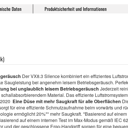
nische Daten
Produktsicherheit und Informationen
k)
bsgeräusch
Der VX8.3 Silence kombiniert ein effizientes Luftstr
ke Saugleistung bei angenehm leisem Betriebsgeräusch. Perfekt 
tung bei unglaublich leisem Betriebsgeräusch
Jederzeit rei
challabsorbierendem Material. Das effiziente Luftstromsystem l
1:2020
Eine Düse mit mehr Saugkraft für alle Oberflächen
Di
orgt für eine effiziente Schmutzaufnahme beim vorwärts und rü
nologie ermöglicht 20%** mehr Saugkraft. *Basierend auf einem
*Basierend auf einem internen Test im Max-Modus gemäß IEC 
hr und der geschlossene Ergo-Handgriff sorgen für eine bequ