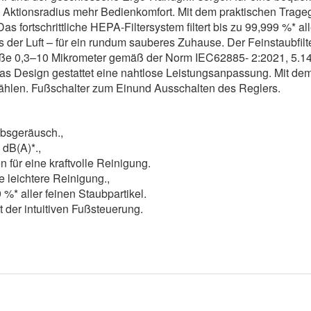
ktionsradius mehr Bedienkomfort. Mit dem praktischen Tragegr
Das fortschrittliche HEPA-Filtersystem filtert bis zu 99,999 %* a
der Luft – für ein rundum sauberes Zuhause. Der Feinstaubfilt
 Größe 0,3–10 Mikrometer gemäß der Norm IEC62885- 2:2021, 5.
as Design gestattet eine nahtlose Leistungsanpassung. Mit de
ählen. Fußschalter zum Einund Ausschalten des Reglers.
iebsgeräusch.,
 dB(A)*.,
n für eine kraftvolle Reinigung.
e leichtere Reinigung.,
%* aller feinen Staubpartikel.
 der intuitiven Fußsteuerung.