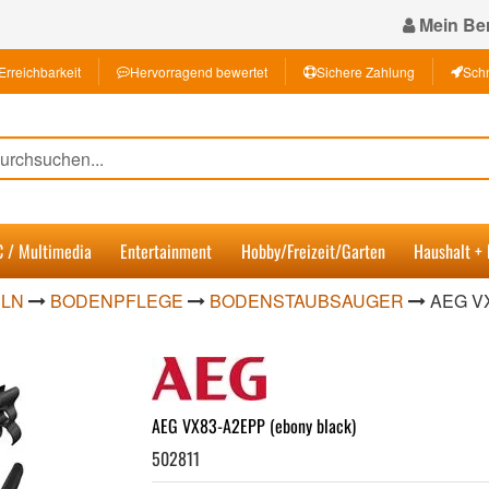
Mein Ber
Erreichbarkeit
Hervorragend bewertet
Sichere Zahlung
Schn
C / Multimedia
Entertainment
Hobby/Freizeit/Garten
Haushalt +
ELN
BODENPFLEGE
BODENSTAUBSAUGER
AEG V
AEG VX83-A2EPP (ebony black)
502811