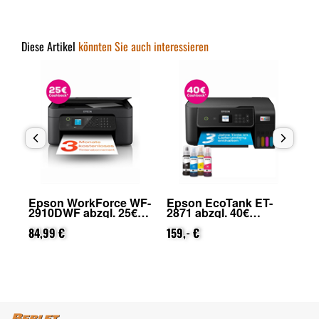
Diese Artikel
könnten Sie auch interessieren
Epson WorkForce WF-
Epson EcoTank ET-
Ep
2910DWF abzgl. 25€
2871 abzgl. 40€
48
on
Cashback (von Epson
Cashback (von Epson
Ca
nach Registrierung)
84,99 €
nach Registrierung)
159,- €
na
42