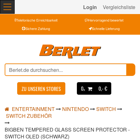
Login
Vergleichsliste
Telefonische Erreichbarkeit
Hervorragend bewertet
Sichere Zahlung
Schnelle Lieferung
0ₓ
0,- €
ZU UNSEREN STORES
ENTERTAINMENT
NINTENDO
SWITCH
SWITCH ZUBEHÖR
BIGBEN TEMPERED GLASS SCREEN PROTECTOR -
SWITCH OLED (SCHWARZ)