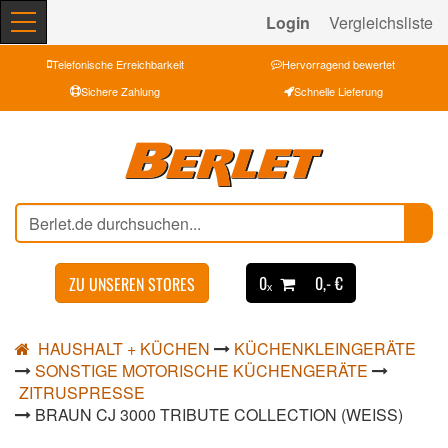
Login
Vergleichsliste
Telefonische Erreichbarkeit
Hervorragend bewertet
Sichere Zahlung
Schnelle Lieferung
0ₓ
0,- €
ZU UNSEREN STORES
HAUSHALT + KÜCHEN
KÜCHENKLEINGERÄTE
SONSTIGE MOTORISCHE KÜCHENGERÄTE
ZITRUSPRESSE
BRAUN CJ 3000 TRIBUTE COLLECTION (WEISS)