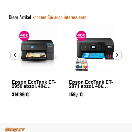
Diese Artikel
könnten Sie auch interessieren
Epson EcoTank ET-
Epson EcoTank ET-
Ep
2950 abzgl. 40€
2871 abzgl. 40€
48
on
Cashback (von Epson
Cashback (von Epson
Ca
nach Registrierung)
314,99 €
nach Registrierung)
159,- €
na
42