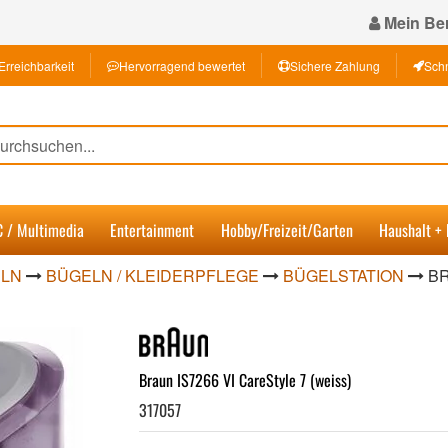
Mein Ber
Erreichbarkeit
Hervorragend bewertet
Sichere Zahlung
Schn
C / Multimedia
Entertainment
Hobby/Freizeit/Garten
Haushalt +
ELN
BÜGELN / KLEIDERPFLEGE
BÜGELSTATION
BR
Braun IS7266 VI CareStyle 7 (weiss)
317057