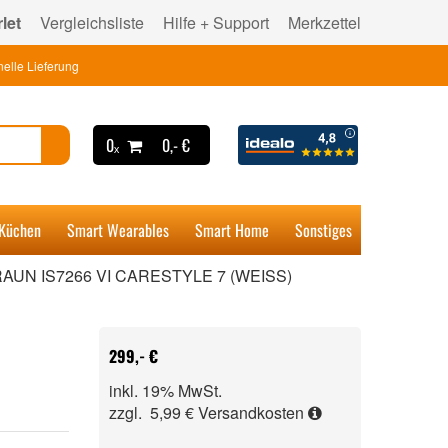
let
Vergleichsliste
Hilfe + Support
Merkzettel
elle Lieferung
0ₓ
0,- €
 Küchen
Smart Wearables
Smart Home
Sonstiges
AUN IS7266 VI CARESTYLE 7 (WEISS)
299,- €
inkl. 19% MwSt.
zzgl. 5,99 €
Versandkosten