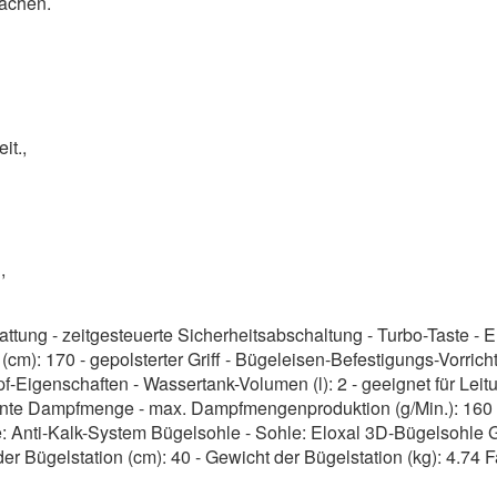
achen.
eit.,
n,
ttung - zeitgesteuerte Sicherheitsabschaltung - Turbo-Taste - E
cm): 170 - gepolsterter Griff - Bügeleisen-Befestigungs-Vorric
Eigenschaften - Wassertank-Volumen (l): 2 - geeignet für Leit
te Dampfmenge - max. Dampfmengenproduktion (g/Min.): 160 - 
: Anti-Kalk-System Bügelsohle - Sohle: Eloxal 3D-Bügelsohle 
 der Bügelstation (cm): 40 - Gewicht der Bügelstation (kg): 4.7