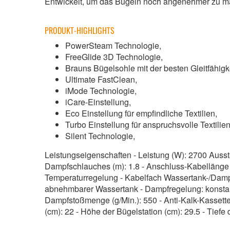
Entwickelt, um das Bügeln noch angenehmer zu m
PRODUKT-HIGHLIGHTS
PowerSteam Technologie,
FreeGlide 3D Technologie,
Brauns Bügelsohle mit der besten Gleitfähigk
Ultimate FastClean,
iMode Technologie,
iCare-Einstellung,
Eco Einstellung für empfindliche Textilien,
Turbo Einstellung für anspruchsvolle Textilie
Silent Technologie,
Leistungseigenschaften - Leistung (W): 2700 Aussta
Dampfschlauches (m): 1.8 - Anschluss-Kabellänge (
Temperaturregelung - Kabelfach Wassertank-/Dampf-
abnehmbarer Wassertank - Dampfregelung: konstan
Dampfstoßmenge (g/Min.): 550 - Anti-Kalk-Kassette
(cm): 22 - Höhe der Bügelstation (cm): 29.5 - Tiefe