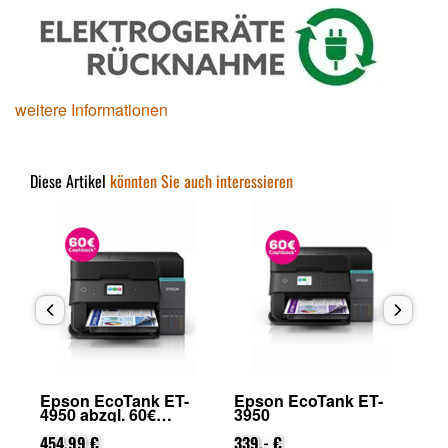
weitere Informationen
Diese Artikel
könnten Sie auch interessieren
Epson EcoTank ET-
Epson EcoTank ET-
Ep
.
4950 abzgl. 60€
3950
Ho
Cashback (von Epson
25
nach Registrierung)
454,99 €
339,- €
Ep
66