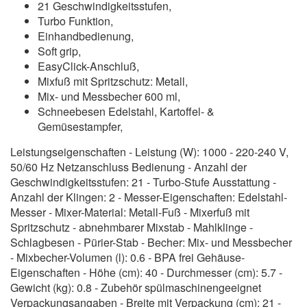
21 Geschwindigkeitsstufen,
Turbo Funktion,
Einhandbedienung,
Soft grip,
EasyClick-Anschluß,
Mixfuß mit Spritzschutz: Metall,
Mix- und Messbecher 600 ml,
Schneebesen Edelstahl, Kartoffel- &
Gemüsestampfer,
Leistungseigenschaften - Leistung (W): 1000 - 220-240 V,
50/60 Hz Netzanschluss Bedienung - Anzahl der
Geschwindigkeitsstufen: 21 - Turbo-Stufe Ausstattung -
Anzahl der Klingen: 2 - Messer-Eigenschaften: Edelstahl-
Messer - Mixer-Material: Metall-Fuß - Mixerfuß mit
Spritzschutz - abnehmbarer Mixstab - Mahlklinge -
Schlagbesen - Pürier-Stab - Becher: Mix- und Messbecher
- Mixbecher-Volumen (l): 0.6 - BPA frei Gehäuse-
Eigenschaften - Höhe (cm): 40 - Durchmesser (cm): 5.7 -
Gewicht (kg): 0.8 - Zubehör spülmaschinengeeignet
Verpackungsangaben - Breite mit Verpackung (cm): 21 -