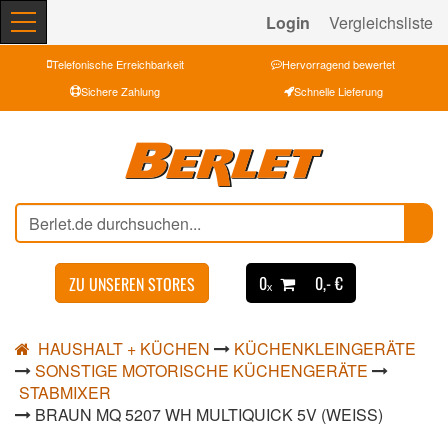
Login
Vergleichsliste
Telefonische Erreichbarkeit
Hervorragend bewertet
Sichere Zahlung
Schnelle Lieferung
0ₓ
0,- €
ZU UNSEREN STORES
HAUSHALT + KÜCHEN
KÜCHENKLEINGERÄTE
SONSTIGE MOTORISCHE KÜCHENGERÄTE
STABMIXER
BRAUN MQ 5207 WH MULTIQUICK 5V (WEISS)