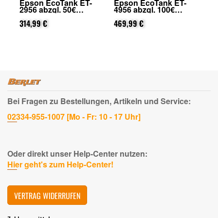
Epson EcoTank ET-
Epson EcoTank ET-
Ep
2956 abzgl. 50€
4956 abzgl. 100€
28
on
Cashback (von Epson
Cashback (von Epson
Ca
nach Registrierung)
314,99 €
nach Registrierung)
469,99 €
na
159
Bei Fragen zu Bestellungen, Artikeln und Service:
02334-955-1007 [Mo - Fr: 10 - 17 Uhr]
Oder direkt unser Help-Center nutzen:
Hier geht's zum Help-Center!
VERTRAG WIDERRUFEN