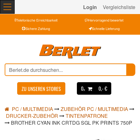
Login
Vergleichsliste
Telefonische Erreichbarkeit
Hervorragend bewertet
Sichere Zahlung
Schnelle Lieferung
0ₓ
0,- €
ZU UNSEREN STORES
PC / MULTIMEDIA
ZUBEHÖR PC / MULTIMEDIA
DRUCKER-ZUBEHÖR
TINTENPATRONE
BROTHER CYAN INK CRTDG SGL PK PRINTS 750P